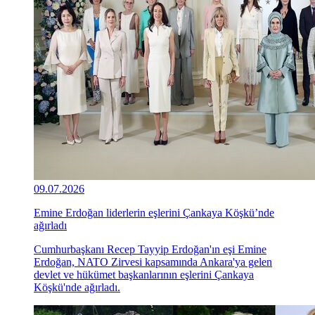
09.07.2026
Emine Erdoğan liderlerin eşlerini Çankaya Köşkü’nde
ağırladı
Cumhurbaşkanı Recep Tayyip Erdoğan'ın eşi Emine
Erdoğan, NATO Zirvesi kapsamında Ankara'ya gelen
devlet ve hükümet başkanlarının eşlerini Çankaya
Köşkü'nde ağırladı.