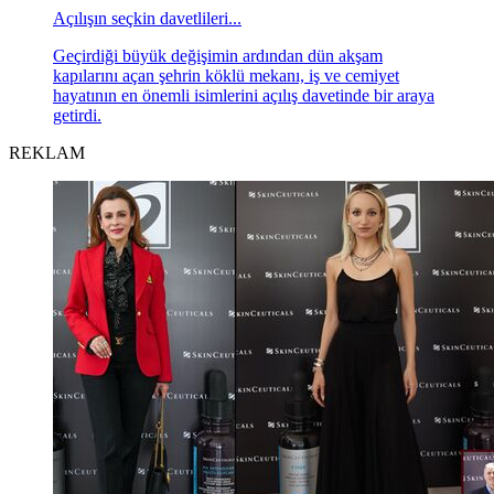
Açılışın seçkin davetlileri...
Geçirdiği büyük değişimin ardından dün akşam
kapılarını açan şehrin köklü mekanı, iş ve cemiyet
hayatının en önemli isimlerini açılış davetinde bir araya
getirdi.
REKLAM