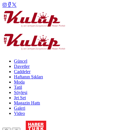
Güncel
Davetler
Caddeler
Haftanın Şıkları
Moda
Tatil
Söyleşi
Jet Set
Magazin Hattı
Galeri
Video