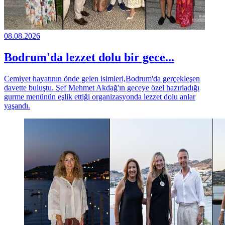
08.08.2026
Bodrum'da lezzet dolu bir gece...
Cemiyet hayatının önde gelen isimleri,Bodrum'da gerçekleşen
davette buluştu. Şef Mehmet Akdağ'ın geceye özel hazırladığı
gurme menünün eşlik ettiği organizasyonda lezzet dolu anlar
yaşandı.