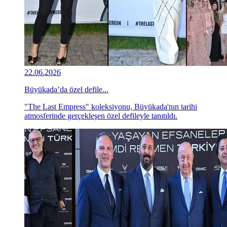
22.06.2026
Büyükada’da özel defile...
"The Last Empress" koleksiyonu, Büyükada'nın tarihi
atmosferinde gerçekleşen özel defileyle tanıtıldı.