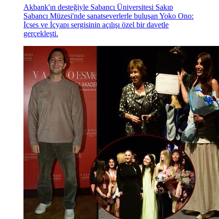
Akbank'ın desteğiyle Sabancı Üniversitesi Sakıp
Sabancı Müzesi'nde sanatseverlerle buluşan Yoko Ono:
İçses ve İçyapı sergisinin açılışı özel bir davetle
gerçekleşti.