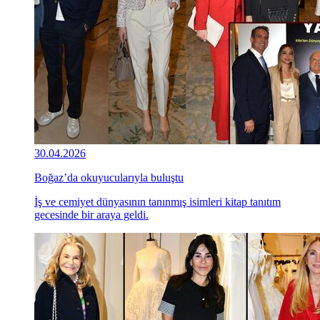
30.04.2026
Boğaz’da okuyucularıyla buluştu
İş ve cemiyet dünyasının tanınmış isimleri kitap tanıtım
gecesinde bir araya geldi.