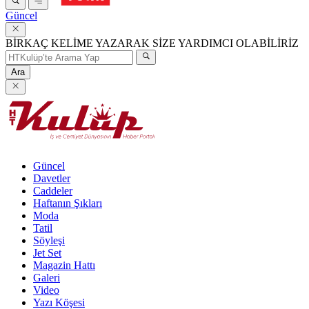
Güncel
BİRKAÇ KELİME YAZARAK SİZE YARDIMCI OLABİLİRİZ
Ara
Güncel
Davetler
Caddeler
Haftanın Şıkları
Moda
Tatil
Söyleşi
Jet Set
Magazin Hattı
Galeri
Video
Yazı Köşesi