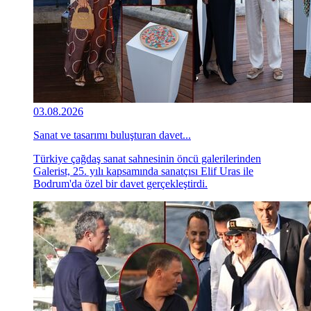
03.08.2026
Sanat ve tasarımı buluşturan davet...
Türkiye çağdaş sanat sahnesinin öncü galerilerinden
Galerist, 25. yılı kapsamında sanatçısı Elif Uras ile
Bodrum'da özel bir davet gerçekleştirdi.