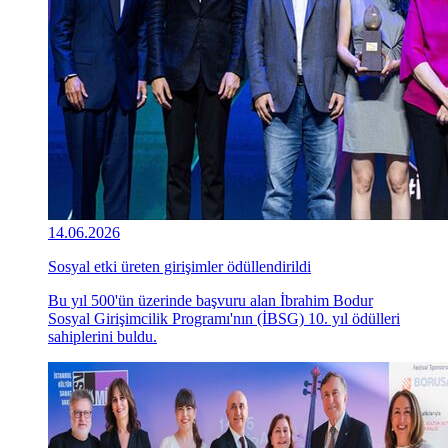
14.06.2026
Sosyal etki üreten girişimler ödüllendirildi
Bu yıl 500'ün üzerinde başvuru alan İbrahim Bodur
Sosyal Girişimcilik Programı'nın (İBSG) 10. yıl ödülleri
sahiplerini buldu.