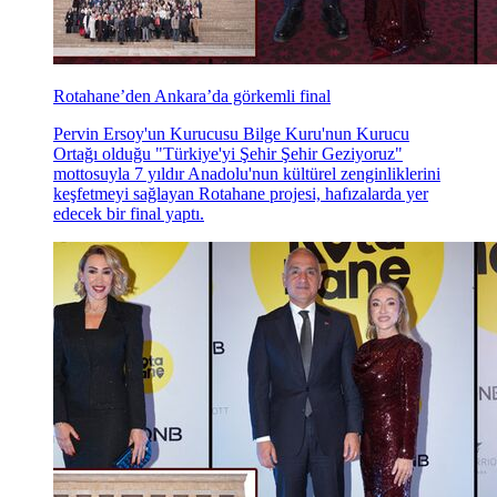
Rotahane’den Ankara’da görkemli final
Pervin Ersoy'un Kurucusu Bilge Kuru'nun Kurucu
Ortağı olduğu "Türkiye'yi Şehir Şehir Geziyoruz"
mottosuyla 7 yıldır Anadolu'nun kültürel zenginliklerini
keşfetmeyi sağlayan Rotahane projesi, hafızalarda yer
edecek bir final yaptı.