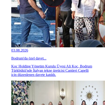
03.08.2026
Bodrum'da özel davet...
Koç Holding Yönetim Kurulu Üyesi Ali Koç, Bodrum
Türkbükü'nde İtalyan tekne üreticisi Cantieri Capelli
için düzenlenen davete katıldı.