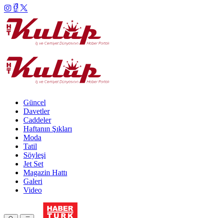
Güncel
Davetler
Caddeler
Haftanın Şıkları
Moda
Tatil
Söyleşi
Jet Set
Magazin Hattı
Galeri
Video