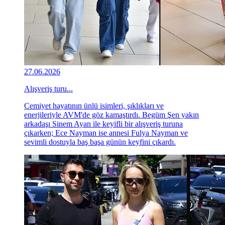
27.06.2026
Alışveriş turu...
Cemiyet hayatının ünlü isimleri, şıklıkları ve
enerjileriyle AVM'de göz kamaştırdı. Begüm Şen yakın
arkadaşı Sinem Ayan ile keyifli bir alışveriş turuna
çıkarken; Ece Nayman ise annesi Fulya Nayman ve
sevimli dostuyla baş başa günün keyfini çıkardı.