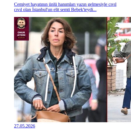
Cemiyet hayatının ünlü hanımları yazın gelmesiyle cıvıl
cıvıl olan İstanbul'un elit semti Bebek'teydi...
27.05.2026