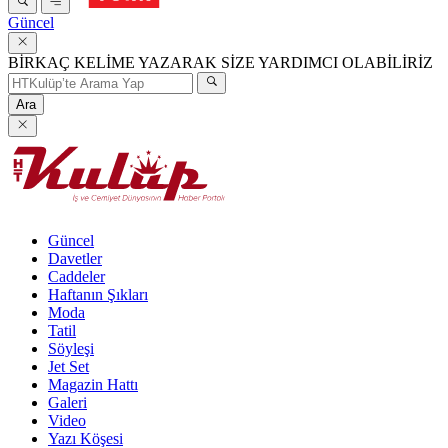
Güncel
BİRKAÇ KELİME YAZARAK SİZE YARDIMCI OLABİLİRİZ
Ara
Güncel
Davetler
Caddeler
Haftanın Şıkları
Moda
Tatil
Söyleşi
Jet Set
Magazin Hattı
Galeri
Video
Yazı Köşesi