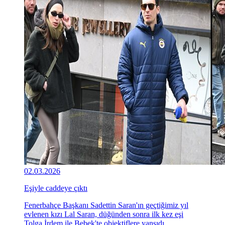
02.03.2026
Eşiyle caddeye çıktı
Fenerbahçe Başkanı Sadettin Saran'ın geçtiğimiz yıl
evlenen kızı Lal Saran, düğünden sonra ilk kez eşi
Tolga İrdem ile Bebek'te objektiflere yansıdı.