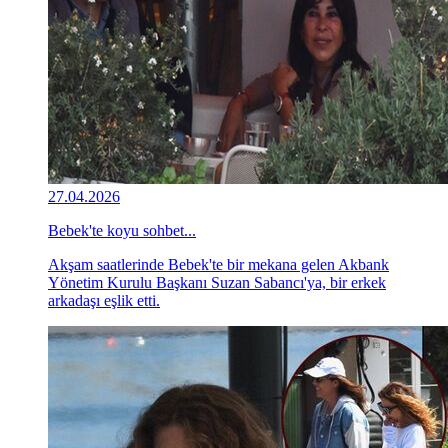
27.04.2026
Bebek'te koyu sohbet...
Akşam saatlerinde Bebek'te bir mekana gelen Akbank
Yönetim Kurulu Başkanı Suzan Sabancı'ya, bir erkek
arkadaşı eşlik etti.