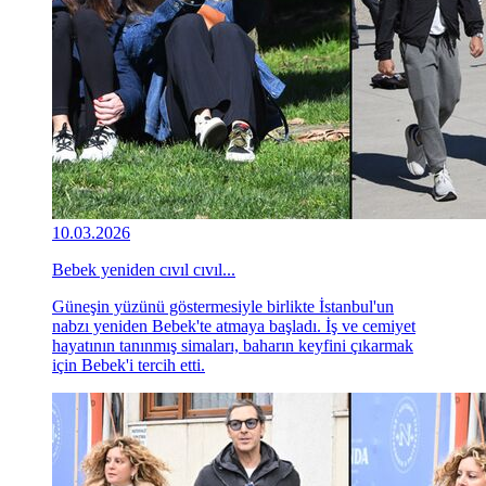
10.03.2026
Bebek yeniden cıvıl cıvıl...
Güneşin yüzünü göstermesiyle birlikte İstanbul'un
nabzı yeniden Bebek'te atmaya başladı. İş ve cemiyet
hayatının tanınmış simaları, baharın keyfini çıkarmak
için Bebek'i tercih etti.