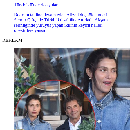
Türkbükü'nde dolaştılar...
Bodrum tatiline devam eden Alize Dinçkök, annesi
Sernur Çiftçi ile Türkbükü sahilinde turladı. Akşam
serinliğinde yürüyüş yapan ikilinin keyifli halleri
obektiflere yansıdı.
REKLAM