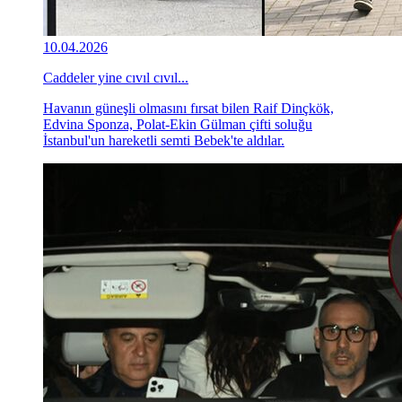
10.04.2026
Caddeler yine cıvıl cıvıl...
Havanın güneşli olmasını fırsat bilen Raif Dinçkök,
Edvina Sponza, Polat-Ekin Gülman çifti soluğu
İstanbul'un hareketli semti Bebek'te aldılar.