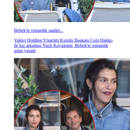
Bebek'te romantik saatler...
Vakko Holding Yönetim Kurulu Başkanı Cem Hakko
ile kız arkadaşı Nazlı Kayaaslan, Bebek'te romantik
anlar yaşadı