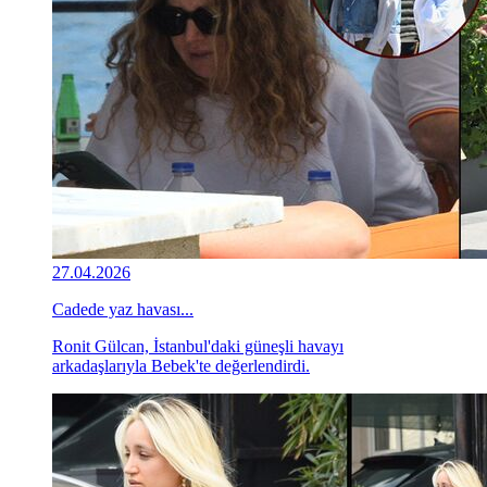
27.04.2026
Cadede yaz havası...
Ronit Gülcan, İstanbul'daki güneşli havayı
arkadaşlarıyla Bebek'te değerlendirdi.