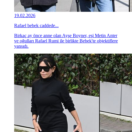
19.02.2026
Rafael bebek caddede...
Birkaç ay önce anne olan Ayşe Boyner, eşi Metin Anter
ve oğulları Rafael Rumi ile birlikte Bebek'te objektiflere
yansıdı.