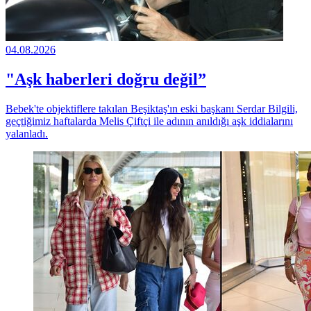
04.08.2026
"Aşk haberleri doğru değil”
Bebek'te objektiflere takılan Beşiktaş'ın eski başkanı Serdar Bilgili,
geçtiğimiz haftalarda Melis Çiftçi ile adının anıldığı aşk iddialarını
yalanladı.