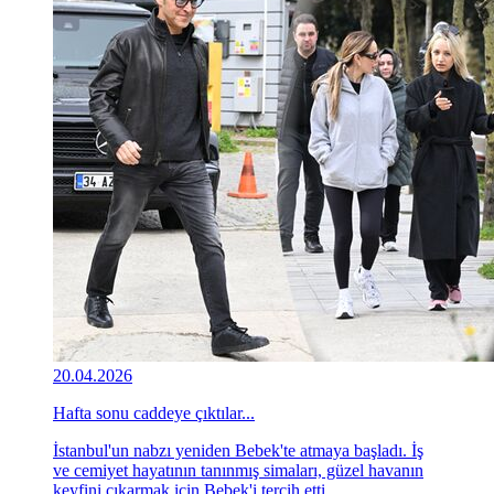
20.04.2026
Hafta sonu caddeye çıktılar...
İstanbul'un nabzı yeniden Bebek'te atmaya başladı. İş
ve cemiyet hayatının tanınmış simaları, güzel havanın
keyfini çıkarmak için Bebek'i tercih etti.