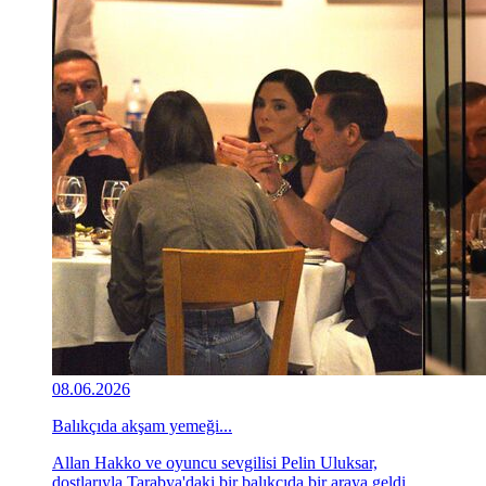
08.06.2026
Balıkçıda akşam yemeği...
Allan Hakko ve oyuncu sevgilisi Pelin Uluksar,
dostlarıyla Tarabya'daki bir balıkçıda bir araya geldi.