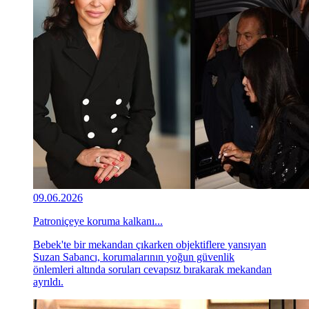
09.06.2026
Patroniçeye koruma kalkanı...
Bebek'te bir mekandan çıkarken objektiflere yansıyan
Suzan Sabancı, korumalarının yoğun güvenlik
önlemleri altında soruları cevapsız bırakarak mekandan
ayrıldı.