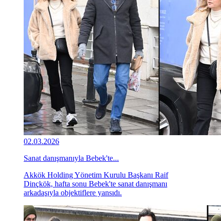
02.03.2026
Sanat danışmanıyla Bebek'te...
Akkök Holding Yönetim Kurulu Başkanı Raif
Dinçkök, hafta sonu Bebek'te sanat danışmanı
arkadaşıyla objektiflere yansıdı.