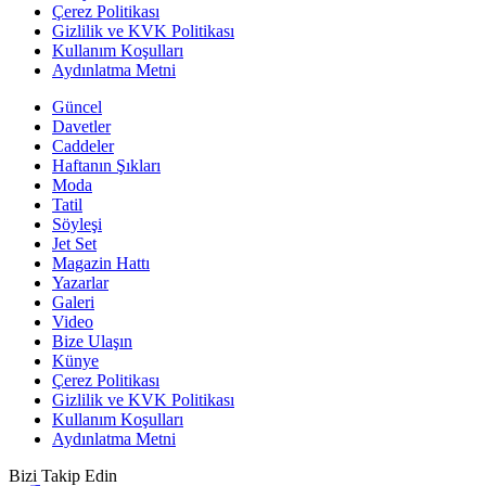
Çerez Politikası
Gizlilik ve KVK Politikası
Kullanım Koşulları
Aydınlatma Metni
Güncel
Davetler
Caddeler
Haftanın Şıkları
Moda
Tatil
Söyleşi
Jet Set
Magazin Hattı
Yazarlar
Galeri
Video
Bize Ulaşın
Künye
Çerez Politikası
Gizlilik ve KVK Politikası
Kullanım Koşulları
Aydınlatma Metni
Bizi Takip Edin