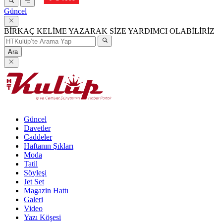
Güncel
BİRKAÇ KELİME YAZARAK SİZE YARDIMCI OLABİLİRİZ
Ara
Güncel
Davetler
Caddeler
Haftanın Şıkları
Moda
Tatil
Söyleşi
Jet Set
Magazin Hattı
Galeri
Video
Yazı Köşesi