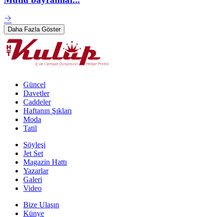
Daha Fazla Göster
Güncel
Davetler
Caddeler
Haftanın Şıkları
Moda
Tatil
Söyleşi
Jet Set
Magazin Hattı
Yazarlar
Galeri
Video
Bize Ulaşın
Künye