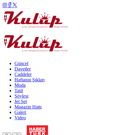
Güncel
Davetler
Caddeler
Haftanın Şıkları
Moda
Tatil
Söyleşi
Jet Set
Magazin Hattı
Galeri
Video