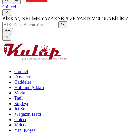
Güncel
BİRKAÇ KELİME YAZARAK SİZE YARDIMCI OLABİLİRİZ
Ara
Güncel
Davetler
Caddeler
Haftanın Şıkları
Moda
Tatil
Söyleşi
Jet Set
Magazin Hattı
Galeri
Video
Yazı Köşesi