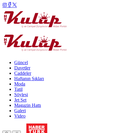
Güncel
Davetler
Caddeler
Haftanın Şıkları
Moda
Tatil
Söyleşi
Jet Set
Magazin Hattı
Galeri
Video