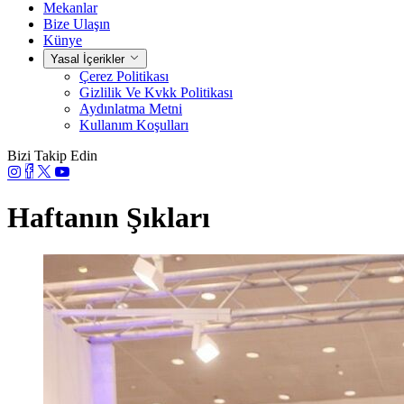
Mekanlar
Bize Ulaşın
Künye
Yasal İçerikler
Çerez Politikası
Gizlilik Ve Kvkk Politikası
Aydınlatma Metni
Kullanım Koşulları
Bizi Takip Edin
Haftanın Şıkları