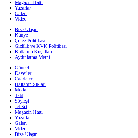
Magazin Hattı
Yazarlar
Galeri
Video
Bize Ulaşın
Künye
Çerez Politikası
Gizlilik ve KVK Politikası
Kullanım Koşulları
Aydınlatma Metni
Güncel
Davetler
Caddeler
Haftanın Şıkları
Moda
Tatil
Söyleşi
Jet Set
Magazin Hattı
Yazarlar
Galeri
Video
Bize Ulaşın