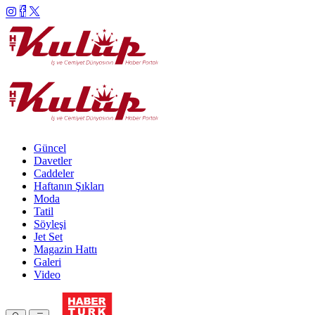
Güncel
Davetler
Caddeler
Haftanın Şıkları
Moda
Tatil
Söyleşi
Jet Set
Magazin Hattı
Galeri
Video