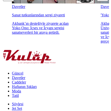
Davetler
Davetl
Sanat tutkunlarından sergi ziyareti
'Yoko 
Akbank’ın desteğiyle ziyarete açılan
Akbank
Yoko Ono: İçses ve İçyapı sergisi
Üniver
sanatseverleri bir araya getirdi.
sanats
ve İçya
gerçekl
Güncel
Davetler
Caddeler
Haftanın Şıkları
Moda
Tatil
Söyleşi
Jet Set