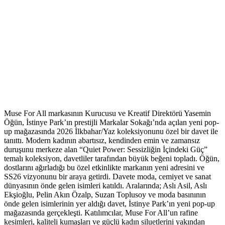
Muse For All markasının Kurucusu ve Kreatif Direktörü Yasemin
Öğün, İstinye Park’ın prestijli Markalar Sokağı’nda açılan yeni pop-
up mağazasında 2026 İlkbahar/Yaz koleksiyonunu özel bir davet ile
tanıttı. Modern kadının abartısız, kendinden emin ve zamansız
duruşunu merkeze alan “Quiet Power: Sessizliğin İçindeki Güç”
temalı koleksiyon, davetliler tarafından büyük beğeni topladı. Öğün,
dostlarını ağırladığı bu özel etkinlikte markanın yeni adresini ve
SS26 vizyonunu bir araya getirdi. Davete moda, cemiyet ve sanat
dünyasının önde gelen isimleri katıldı. Aralarında; Aslı Asil, Aslı
Ekşioğlu, Pelin Akın Özalp, Suzan Toplusoy ve moda basınının
önde gelen isimlerinin yer aldığı davet, İstinye Park’ın yeni pop-up
mağazasında gerçekleşti. Katılımcılar, Muse For All’un rafine
kesimleri, kaliteli kumaşları ve güçlü kadın siluetlerini yakından