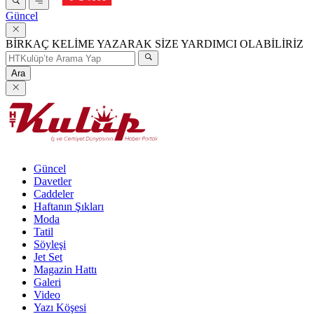
Güncel
BİRKAÇ KELİME YAZARAK SİZE YARDIMCI OLABİLİRİZ
Ara
Güncel
Davetler
Caddeler
Haftanın Şıkları
Moda
Tatil
Söyleşi
Jet Set
Magazin Hattı
Galeri
Video
Yazı Köşesi