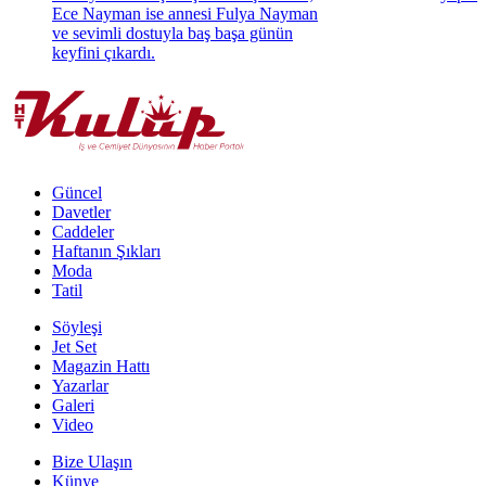
Ece Nayman ise annesi Fulya Nayman
ve sevimli dostuyla baş başa günün
keyfini çıkardı.
Güncel
Davetler
Caddeler
Haftanın Şıkları
Moda
Tatil
Söyleşi
Jet Set
Magazin Hattı
Yazarlar
Galeri
Video
Bize Ulaşın
Künye