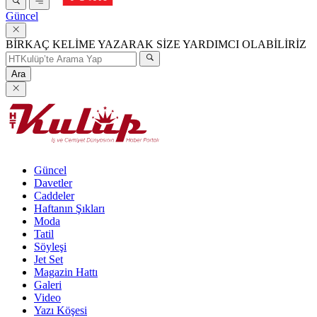
Güncel
BİRKAÇ KELİME YAZARAK SİZE YARDIMCI OLABİLİRİZ
Ara
Güncel
Davetler
Caddeler
Haftanın Şıkları
Moda
Tatil
Söyleşi
Jet Set
Magazin Hattı
Galeri
Video
Yazı Köşesi