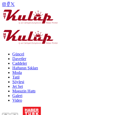
Güncel
Davetler
Caddeler
Haftanın Şıkları
Moda
Tatil
Söyleşi
Jet Set
Magazin Hattı
Galeri
Video