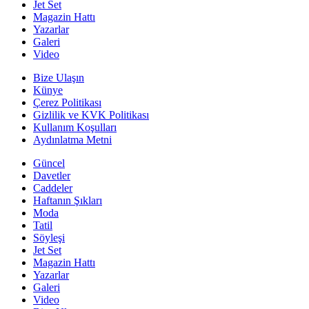
Jet Set
Magazin Hattı
Yazarlar
Galeri
Video
Bize Ulaşın
Künye
Çerez Politikası
Gizlilik ve KVK Politikası
Kullanım Koşulları
Aydınlatma Metni
Güncel
Davetler
Caddeler
Haftanın Şıkları
Moda
Tatil
Söyleşi
Jet Set
Magazin Hattı
Yazarlar
Galeri
Video