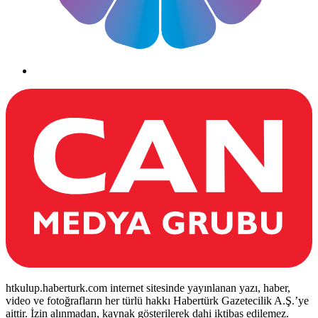
htkulup.haberturk.com internet sitesinde yayınlanan yazı, haber,
video ve fotoğrafların her türlü hakkı Habertürk Gazetecilik A.Ş.’ye
aittir. İzin alınmadan, kaynak gösterilerek dahi iktibas edilemez.