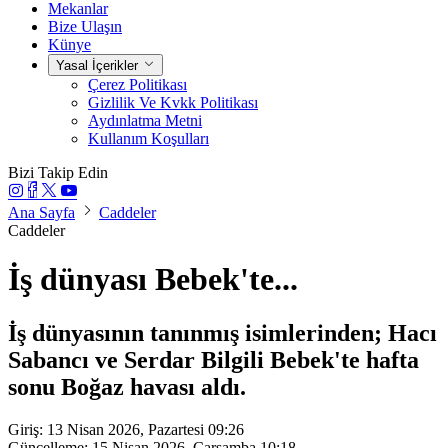
Mekanlar
Bize Ulaşın
Künye
Yasal İçerikler
Çerez Politikası
Gizlilik Ve Kvkk Politikası
Aydınlatma Metni
Kullanım Koşulları
Bizi Takip Edin
Ana Sayfa
Caddeler
Caddeler
İş dünyası Bebek'te...
İş dünyasının tanınmış isimlerinden; Hacı
Sabancı ve Serdar Bilgili Bebek'te hafta
sonu Boğaz havası aldı.
Giriş: 13 Nisan 2026, Pazartesi 09:26
Güncelleme: 15 Nisan 2026, Çarşamba 10:18