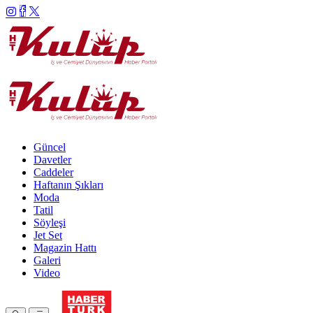
Güncel
Davetler
Caddeler
Haftanın Şıkları
Moda
Tatil
Söyleşi
Jet Set
Magazin Hattı
Galeri
Video