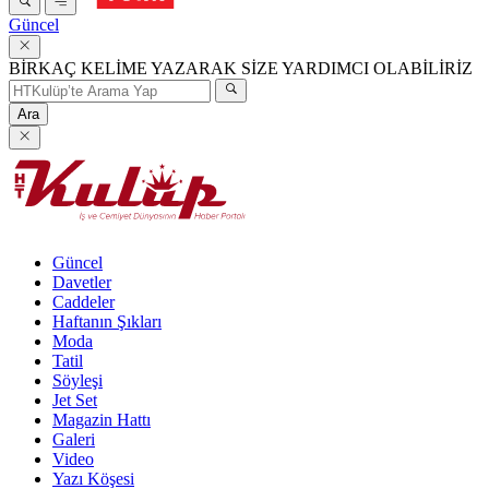
Güncel
BİRKAÇ KELİME YAZARAK SİZE YARDIMCI OLABİLİRİZ
Ara
Güncel
Davetler
Caddeler
Haftanın Şıkları
Moda
Tatil
Söyleşi
Jet Set
Magazin Hattı
Galeri
Video
Yazı Köşesi