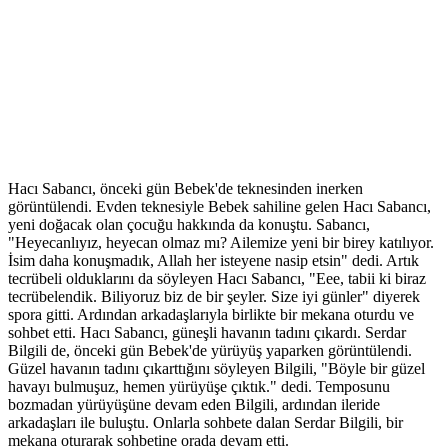
Hacı Sabancı, önceki gün Bebek'de teknesinden inerken
görüntülendi. Evden teknesiyle Bebek sahiline gelen Hacı Sabancı,
yeni doğacak olan çocuğu hakkında da konuştu. Sabancı,
"Heyecanlıyız, heyecan olmaz mı? Ailemize yeni bir birey katılıyor.
İsim daha konuşmadık, Allah her isteyene nasip etsin" dedi. Artık
tecrübeli olduklarını da söyleyen Hacı Sabancı, "Eee, tabii ki biraz
tecrübelendik. Biliyoruz biz de bir şeyler. Size iyi günler" diyerek
spora gitti. Ardından arkadaşlarıyla birlikte bir mekana oturdu ve
sohbet etti. Hacı Sabancı, güneşli havanın tadını çıkardı. Serdar
Bilgili de, önceki gün Bebek'de yürüyüş yaparken görüntülendi.
Güzel havanın tadını çıkarttığını söyleyen Bilgili, "Böyle bir güzel
havayı bulmuşuz, hemen yürüyüşe çıktık." dedi. Temposunu
bozmadan yürüyüşüne devam eden Bilgili, ardından ileride
arkadaşları ile buluştu. Onlarla sohbete dalan Serdar Bilgili, bir
mekana oturarak sohbetine orada devam etti.