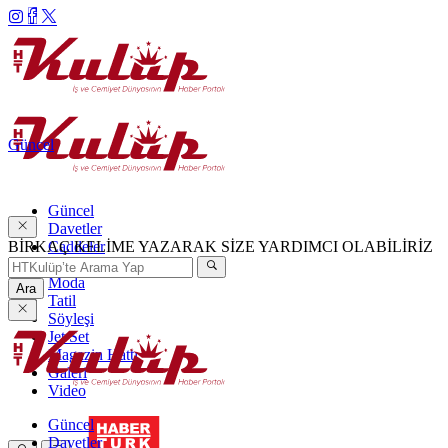
Güncel
Güncel
Davetler
BİRKAÇ KELİME YAZARAK SİZE YARDIMCI OLABİLİRİZ
Caddeler
Haftanın Şıkları
Moda
Ara
Tatil
Söyleşi
Jet Set
Magazin Hattı
Galeri
Video
Güncel
Davetler