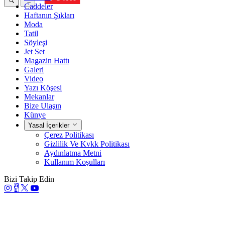
Caddeler
Haftanın Şıkları
Moda
Tatil
Söyleşi
Jet Set
Magazin Hattı
Galeri
Video
Yazı Köşesi
Mekanlar
Bize Ulaşın
Künye
Yasal İçerikler
Çerez Politikası
Gizlilik Ve Kvkk Politikası
Aydınlatma Metni
Kullanım Koşulları
Bizi Takip Edin