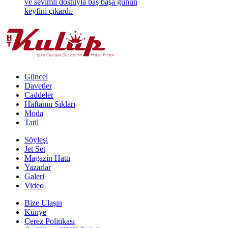
ve sevimli dostuyla baş başa günün
keyfini çıkardı.
Güncel
Davetler
Caddeler
Haftanın Şıkları
Moda
Tatil
Söyleşi
Jet Set
Magazin Hattı
Yazarlar
Galeri
Video
Bize Ulaşın
Künye
Çerez Politikası