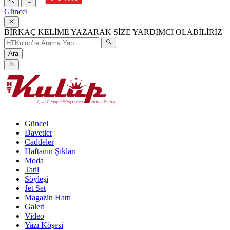
Güncel
BİRKAÇ KELİME YAZARAK SİZE YARDIMCI OLABİLİRİZ
Ara
Güncel
Davetler
Caddeler
Haftanın Şıkları
Moda
Tatil
Söyleşi
Jet Set
Magazin Hattı
Galeri
Video
Yazı Köşesi