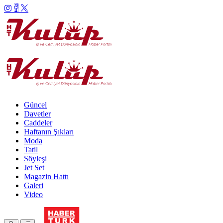
Güncel
Davetler
Caddeler
Haftanın Şıkları
Moda
Tatil
Söyleşi
Jet Set
Magazin Hattı
Galeri
Video