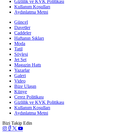
Gizlilik ve KVK Politikası
Kullanım Koşulları
Aydınlatma Metni
Güncel
Davetler
Caddeler
Haftanın Şıkları
Moda
Tatil
Söyleşi
Jet Set
Magazin Hattı
Yazarlar
Galeri
Video
Bize Ulaşın
Künye
Çerez Politikası
Gizlilik ve KVK Politikası
Kullanım Koşulları
Aydınlatma Metni
Bizi Takip Edin