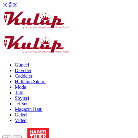
Güncel
Davetler
Caddeler
Haftanın Şıkları
Moda
Tatil
Söyleşi
Jet Set
Magazin Hattı
Galeri
Video