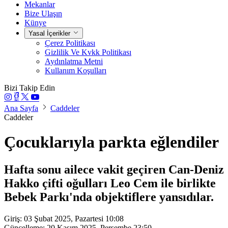
Mekanlar
Bize Ulaşın
Künye
Yasal İçerikler
Çerez Politikası
Gizlilik Ve Kvkk Politikası
Aydınlatma Metni
Kullanım Koşulları
Bizi Takip Edin
Ana Sayfa
Caddeler
Caddeler
Çocuklarıyla parkta eğlendiler
Hafta sonu ailece vakit geçiren Can-Deniz
Hakko çifti oğulları Leo Cem ile birlikte
Bebek Parkı'nda objektiflere yansıdılar.
Giriş: 03 Şubat 2025, Pazartesi 10:08
Güncelleme: 20 Kasım 2025, Perşembe 23:50