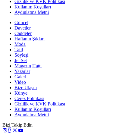
Gizlilik ve KVK Politikası
Kullanım Koşulları
Aydınlatma Metni
Güncel
Davetler
Caddeler
Haftanın Şıkları
Moda
Tatil
Söyleşi
Jet Set
Magazin Hattı
Yazarlar
Galeri
Video
Bize Ulaşın
Künye
Çerez Politikası
Gizlilik ve KVK Politikası
Kullanım Koşulları
Aydınlatma Metni
Bizi Takip Edin