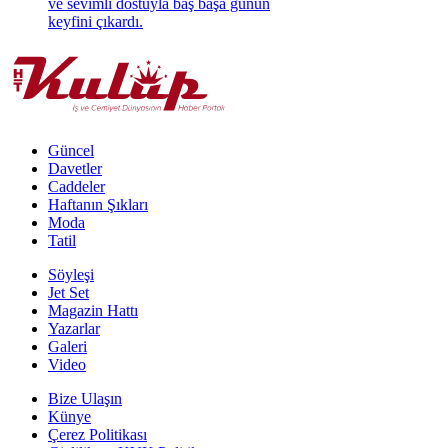
ve sevimli dostuyla baş başa günün
keyfini çıkardı.
Güncel
Davetler
Caddeler
Haftanın Şıkları
Moda
Tatil
Söyleşi
Jet Set
Magazin Hattı
Yazarlar
Galeri
Video
Bize Ulaşın
Künye
Çerez Politikası