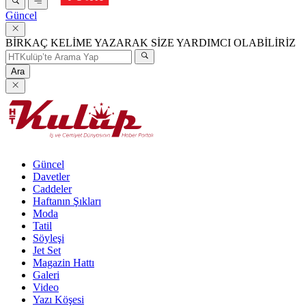
Güncel
BİRKAÇ KELİME YAZARAK SİZE YARDIMCI OLABİLİRİZ
Ara
Güncel
Davetler
Caddeler
Haftanın Şıkları
Moda
Tatil
Söyleşi
Jet Set
Magazin Hattı
Galeri
Video
Yazı Köşesi