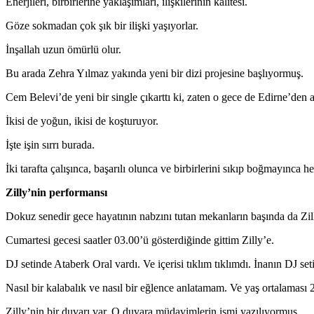
Enerjileri, birbirlerine yaklaşımları, ilişkilerinin kalitesi.
Göze sokmadan çok şık bir ilişki yaşıyorlar.
İnşallah uzun ömürlü olur.
Bu arada Zehra Yılmaz yakında yeni bir dizi projesine başlıyormuş.
Cem Belevi’de yeni bir single çıkarttı ki, zaten o gece de Edirne’de
İkisi de yoğun, ikisi de koşturuyor.
İşte işin sırrı burada.
İki tarafta çalışınca, başarılı olunca ve birbirlerini sıkıp boğmayınca he
Zilly’nin performansı
Dokuz senedir gece hayatının nabzını tutan mekanların başında da Zill
Cumartesi gecesi saatler 03.00’ü gösterdiğinde gittim Zilly’e.
DJ setinde Ataberk Oral vardı. Ve içerisi tıklım tıklımdı. İnanın DJ s
Nasıl bir kalabalık ve nasıl bir eğlence anlatamam. Ve yaş ortalaması 
Zilly’nin bir duvarı var. O duvara müdavimlerin ismi yazılıyormuş.