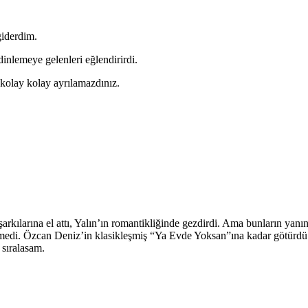
giderdim.
 dinlemeye gelenleri eğlendirirdi.
kolay kolay ayrılamazdınız.
ılarına el attı, Yalın’ın romantikliğinde gezdirdi. Ama bunların yanı
tmedi. Özcan Deniz’in klasikleşmiş “Ya Evde Yoksan”ına kadar götürdü
 sıralasam.