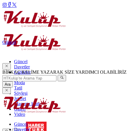
Güncel
Güncel
Davetler
BİRKAÇ KELİME YAZARAK SİZE YARDIMCI OLABİLİRİZ
Caddeler
Haftanın Şıkları
Moda
Ara
Tatil
Söyleşi
Jet Set
Magazin Hattı
Galeri
Video
Güncel
Davetler