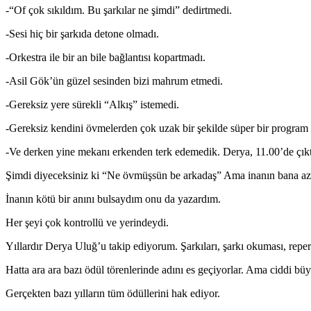
-“Of çok sıkıldım. Bu şarkılar ne şimdi” dedirtmedi.
-Sesi hiç bir şarkıda detone olmadı.
-Orkestra ile bir an bile bağlantısı kopartmadı.
-Asil Gök’ün güzel sesinden bizi mahrum etmedi.
-Gereksiz yere sürekli “Alkış” istemedi.
-Gereksiz kendini övmelerden çok uzak bir şekilde süper bir program 
-Ve derken yine mekanı erkenden terk edemedik. Derya, 11.00’de çıkt
Şimdi diyeceksiniz ki “Ne övmüşsün be arkadaş” Ama inanın bana az
İnanın kötü bir anını bulsaydım onu da yazardım.
Her şeyi çok kontrollü ve yerindeydi.
Yıllardır Derya Uluğ’u takip ediyorum. Şarkıları, şarkı okuması, repertu
Hatta ara ara bazı ödül törenlerinde adını es geçiyorlar. Ama ciddi büy
Gerçekten bazı yılların tüm ödüllerini hak ediyor.