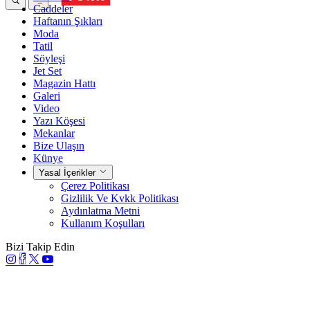
Caddeler
Haftanın Şıkları
Moda
Tatil
Söyleşi
Jet Set
Magazin Hattı
Galeri
Video
Yazı Köşesi
Mekanlar
Bize Ulaşın
Künye
Yasal İçerikler
Çerez Politikası
Gizlilik Ve Kvkk Politikası
Aydınlatma Metni
Kullanım Koşulları
Bizi Takip Edin