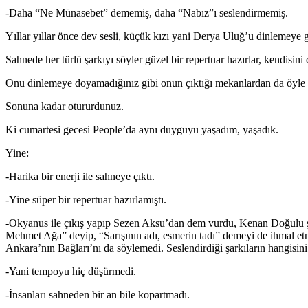
-Daha “Ne Münasebet” dememiş, daha “Nabız”ı seslendirmemiş.
Yıllar yıllar önce dev sesli, küçük kızı yani Derya Uluğ’u dinlemeye 
Sahnede her türlü şarkıyı söyler güzel bir repertuar hazırlar, kendisini
Onu dinlemeye doyamadığınız gibi onun çıktığı mekanlardan da öyle 
Sonuna kadar otururdunuz.
Ki cumartesi gecesi People’da aynı duyguyu yaşadım, yaşadık.
Yine:
-Harika bir enerji ile sahneye çıktı.
-Yine süper bir repertuar hazırlamıştı.
-Okyanus ile çıkış yapıp Sezen Aksu’dan dem vurdu, Kenan Doğulu şark
Mehmet Ağa” deyip, “Sarışının adı, esmerin tadı” demeyi de ihmal e
Ankara’nın Bağları’nı da söylemedi. Seslendirdiği şarkıların hangisini
-Yani tempoyu hiç düşürmedi.
-İnsanları sahneden bir an bile kopartmadı.