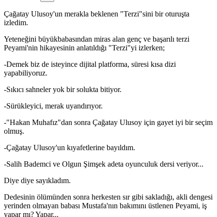
Çağatay Ulusoy'un merakla beklenen "Terzi"sini bir oturuşta
izledim.
Yeteneğini büyükbabasından miras alan genç ve başarılı terzi
Peyami'nin hikayesinin anlatıldığı "Terzi"yi izlerken;
-Demek biz de isteyince dijital platforma, süresi kısa dizi
yapabiliyoruz.
-Sıkıcı sahneler yok bir solukta bitiyor.
-Sürükleyici, merak uyandırıyor.
-"Hakan Muhafız"dan sonra Çağatay Ulusoy için gayet iyi bir seçim
olmuş.
-Çağatay Ulusoy'un kıyafetlerine bayıldım.
-
Salih Bademci ve Olgun Şimşek adeta oyunculuk dersi veriyor...
Diye diye sayıkladım.
Dedesinin ölümünden sonra herkesten sır gibi sakladığı, akli dengesi
yerinden olmayan babası Mustafa'nın bakımını üstlenen Peyami, iş
yapar mı? Yapar...