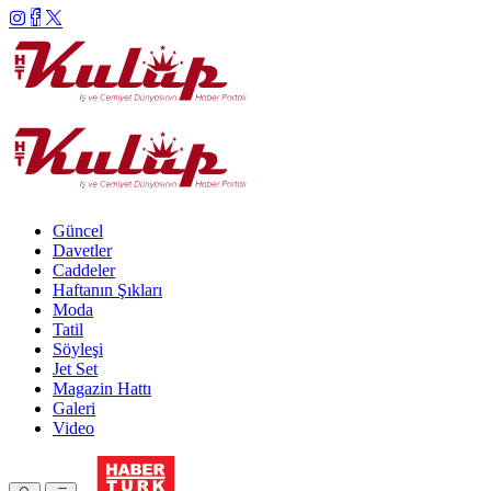
Güncel
Davetler
Caddeler
Haftanın Şıkları
Moda
Tatil
Söyleşi
Jet Set
Magazin Hattı
Galeri
Video