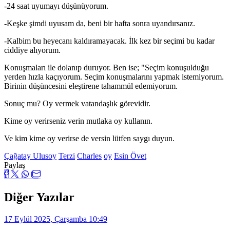
-24 saat uyumayı düşünüyorum.
-Keşke şimdi uyusam da, beni bir hafta sonra uyandırsanız.
-Kalbim bu heyecanı kaldıramayacak. İlk kez bir seçimi bu kadar
ciddiye alıyorum.
Konuşmaları ile dolanıp duruyor. Ben ise; "Seçim konuşulduğu
yerden hızla kaçıyorum. Seçim konuşmalarını yapmak istemiyorum.
Birinin düşüncesini eleştirene tahammül edemiyorum.
Sonuç mu? Oy vermek vatandaşlık görevidir.
Kime oy verirseniz verin mutlaka oy kullanın.
Ve kim kime oy verirse de versin lütfen saygı duyun.
Çağatay Ulusoy
Terzi
Charles
oy
Esin Övet
Paylaş
Diğer Yazılar
17 Eylül 2025, Çarşamba 10:49