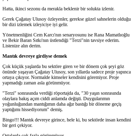
Hatta, ikinci sezonu da merakla beklenir bir solukta izlenir.
Gerek Çağatay Ulusoy özleyenler, gerekse güzel sahnelerin olduğu
bir dizi izlemek izleyiciye iyi gelir.
Yönetmenliğini Cem Karcı'nın senaryosunu ise Rana Mamatlıoğlu
ve Bekir Baran Sıtkı'nın üstlendiği "Terzi"nin tavsiye ederim.
Listenize alın derim.
Mantık devreye girdiyse demek
Çok küçük yaşlarda bu sektöre giren ve bir dönem çok şeyi göz
önünde yaşayan Çağatay Ulusoy, son yıllarda sadece proje yapınca
ortaya çıkıyor. Normalde kimseler kendisini göremiyor. Proje
yapmadığı zaman asla görünmüyor.
"Terzi" sonrasında verdiği röportajda da, "30 yaşın sonrasında
olaylara bakış açım ciddi anlamda değişti. Duygularımın
yoğunluğundan mantığımın daha ağır bastığı bir döneme geçiş
yaptığımı hissediyorum" demiş.
Bingo!!! Mantık devreye girince, hele ki, bu sektörde insan kendini
bir geri çekiyor.
Ortalarda çok fazla görünmüyor.