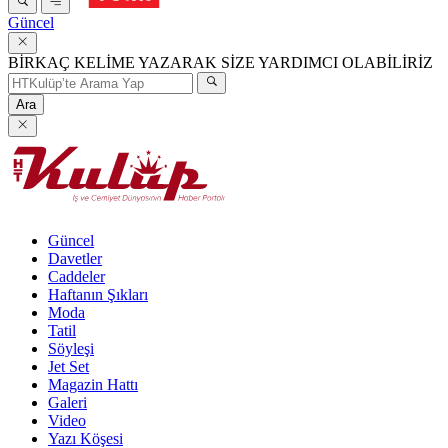
Güncel
BİRKAÇ KELİME YAZARAK SİZE YARDIMCI OLABİLİRİZ
Ara
Güncel
Davetler
Caddeler
Haftanın Şıkları
Moda
Tatil
Söyleşi
Jet Set
Magazin Hattı
Galeri
Video
Yazı Köşesi