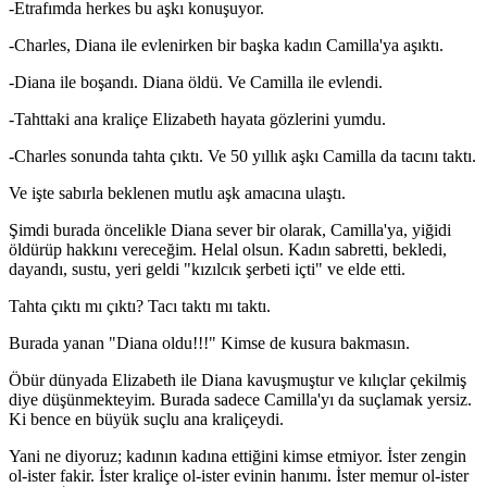
-Etrafımda herkes bu aşkı konuşuyor.
-Charles, Diana ile evlenirken bir başka kadın Camilla'ya aşıktı.
-Diana ile boşandı. Diana öldü. Ve Camilla ile evlendi.
-Tahttaki ana kraliçe Elizabeth hayata gözlerini yumdu.
-Charles sonunda tahta çıktı. Ve 50 yıllık aşkı Camilla da tacını taktı.
Ve işte sabırla beklenen mutlu aşk amacına ulaştı.
Şimdi burada öncelikle Diana sever bir olarak, Camilla'ya, yiğidi
öldürüp hakkını vereceğim. Helal olsun. Kadın sabretti, bekledi,
dayandı, sustu, yeri geldi "kızılcık şerbeti içti" ve elde etti.
Tahta çıktı mı çıktı? Tacı taktı mı taktı.
Burada yanan "Diana oldu!!!" Kimse de kusura bakmasın.
Öbür dünyada Elizabeth ile Diana kavuşmuştur ve kılıçlar çekilmiş
diye düşünmekteyim. Burada sadece Camilla'yı da suçlamak yersiz.
Ki bence en büyük suçlu ana kraliçeydi.
Yani ne diyoruz; kadının kadına ettiğini kimse etmiyor. İster zengin
ol-ister fakir. İster kraliçe ol-ister evinin hanımı. İster memur ol-ister