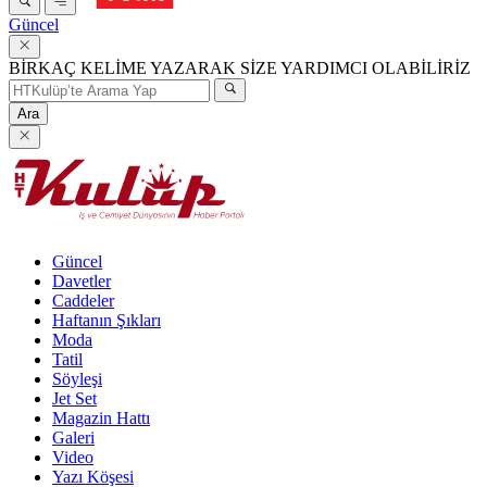
Güncel
BİRKAÇ KELİME YAZARAK SİZE YARDIMCI OLABİLİRİZ
Ara
Güncel
Davetler
Caddeler
Haftanın Şıkları
Moda
Tatil
Söyleşi
Jet Set
Magazin Hattı
Galeri
Video
Yazı Köşesi