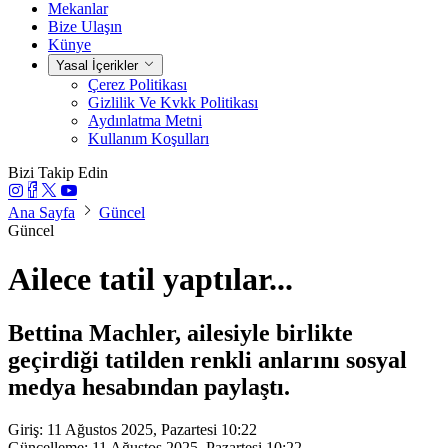
Mekanlar
Bize Ulaşın
Künye
Yasal İçerikler
Çerez Politikası
Gizlilik Ve Kvkk Politikası
Aydınlatma Metni
Kullanım Koşulları
Bizi Takip Edin
Ana Sayfa
Güncel
Güncel
Ailece tatil yaptılar...
Bettina Machler, ailesiyle birlikte
geçirdiği tatilden renkli anlarını sosyal
medya hesabından paylaştı.
Giriş: 11 Ağustos 2025, Pazartesi 10:22
Güncelleme: 11 Ağustos 2025, Pazartesi 10:22