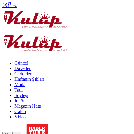
Güncel
Davetler
Caddeler
Haftanın Şıkları
Moda
Tatil
Söyleşi
Jet Set
Magazin Hattı
Galeri
Video