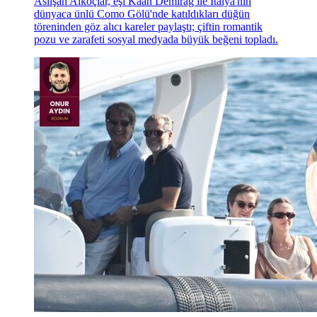
Aslışah Alkoçlar, eşi Kaan Demirağ ile İtalya'nın
dünyaca ünlü Como Gölü'nde katıldıkları düğün
töreninden göz alıcı kareler paylaştı; çiftin romantik
pozu ve zarafeti sosyal medyada büyük beğeni topladı.