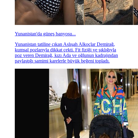
Yunanistan'da güneş banyosu...
Yunanistan tatiline çıkan Aslışah Alkoçlar Demirağ,
kumsal pozlarıyla dikkat çekti. Fit fiziği ve şıklığıyla
poz veren Demirağ, kızı Ada ve oğlunun kadrajından
paylaştığı samimi karelerle büyük beğeni topladı.