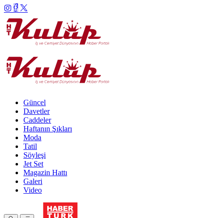
Güncel
Davetler
Caddeler
Haftanın Şıkları
Moda
Tatil
Söyleşi
Jet Set
Magazin Hattı
Galeri
Video