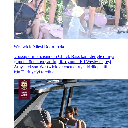
Westwick Ailesi Bodrum'da...
'Gossip Girl' dizisindeki Chuck Bass karakteriyle dünya
çapında üne kavuşan İngiliz oyuncu Ed Westwick, eşi
Amy Jackson Westwick ve çocuklarıyla birlikte tatil
için Türkiye'yi tercih etti.