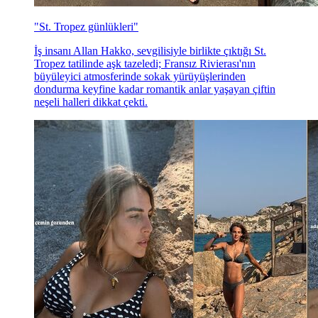
"St. Tropez günlükleri"
İş insanı Allan Hakko, sevgilisiyle birlikte çıktığı St.
Tropez tatilinde aşk tazeledi; Fransız Rivierası'nın
büyüleyici atmosferinde sokak yürüyüşlerinden
dondurma keyfine kadar romantik anlar yaşayan çiftin
neşeli halleri dikkat çekti.