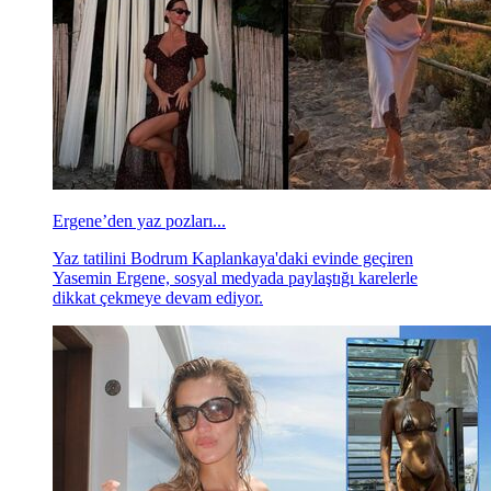
Ergene’den yaz pozları...
Yaz tatilini Bodrum Kaplankaya'daki evinde geçiren
Yasemin Ergene, sosyal medyada paylaştığı karelerle
dikkat çekmeye devam ediyor.