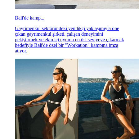
Bali'de kamp...
Gayrimenkul sektöründeki yenilikçi yaklaşımıyla öne
çıkan gayrimenkul şirketi, çalışan deneyimini
pekiştirmek ve ekip içi uyumu en üst seviyeye çıkarmak
hedefiyle Bali'de özel bir "Workation" kampına imza
atıyor.