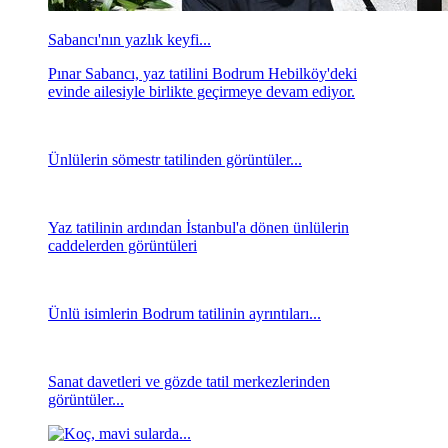
Sabancı'nın yazlık keyfi...
Pınar Sabancı, yaz tatilini Bodrum Hebilköy'deki
evinde ailesiyle birlikte geçirmeye devam ediyor.
Ünlülerin sömestr tatilinden görüntüler...
Yaz tatilinin ardından İstanbul'a dönen ünlülerin
caddelerden görüntüleri
Ünlü isimlerin Bodrum tatilinin ayrıntıları...
Sanat davetleri ve gözde tatil merkezlerinden
görüntüler...