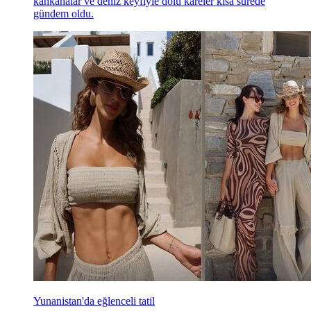
kahkahalar ve deniz keyfiyle dolu kareler kısa sürede
gündem oldu.
Yunanistan'da eğlenceli tatil