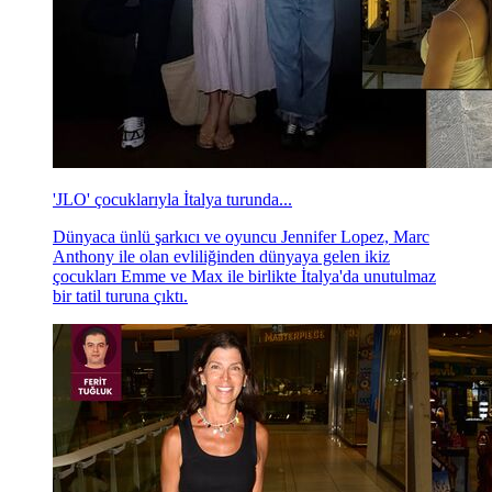
'JLO' çocuklarıyla İtalya turunda...
Dünyaca ünlü şarkıcı ve oyuncu Jennifer Lopez, Marc
Anthony ile olan evliliğinden dünyaya gelen ikiz
çocukları Emme ve Max ile birlikte İtalya'da unutulmaz
bir tatil turuna çıktı.