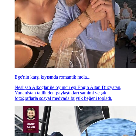
Ege'nin karşı kıyısında romantik mola...
Neslişah Alkoçlar ile oyuncu eşi Engin Altan Düzyatan,
Yunanistan tatilinden paylaştıkları samimi ve şık
fotoğraflarla sosyal medyada büyük beğeni topladı.