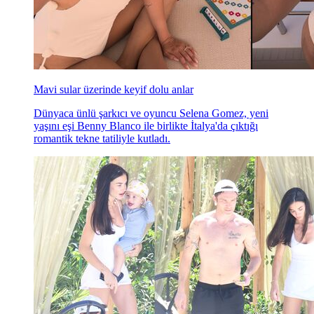
Mavi sular üzerinde keyif dolu anlar
Dünyaca ünlü şarkıcı ve oyuncu Selena Gomez, yeni
yaşını eşi Benny Blanco ile birlikte İtalya'da çıktığı
romantik tekne tatiliyle kutladı.