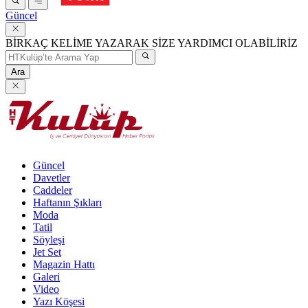
Güncel
BİRKAÇ KELİME YAZARAK SİZE YARDIMCI OLABİLİRİZ
Ara
Güncel
Davetler
Caddeler
Haftanın Şıkları
Moda
Tatil
Söyleşi
Jet Set
Magazin Hattı
Galeri
Video
Yazı Köşesi