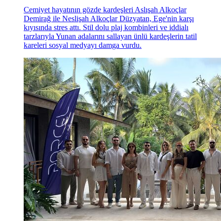
Cemiyet hayatının gözde kardeşleri Aslışah Alkoçlar
Demirağ ile Neslişah Alkoçlar Düzyatan, Ege'nin karşı
kıyısında stres attı. Stil dolu plaj kombinleri ve iddialı
tarzlarıyla Yunan adalarını sallayan ünlü kardeşlerin tatil
kareleri sosyal medyayı damga vurdu.