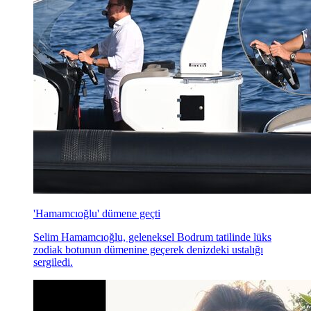
'Hamamcıoğlu' dümene geçti
Selim Hamamcıoğlu, geleneksel Bodrum tatilinde lüks
zodiak botunun dümenine geçerek denizdeki ustalığı
sergiledi.