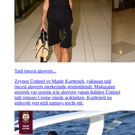
Tatil öncesi alışveriş...
Zeynep Üstünel ve Maide Kurttepeli, yaklaşan tatil
öncesi alışveriş merkezinde görüntülendi. Mağazaları
gezerek yaz sezonu için alışveriş yapan ikiliden Üstünel
tatil rotasını Çeşme olarak açıklarken, Kurttepeli ise
gideceği yeri gizli tutmayı tercih etti.