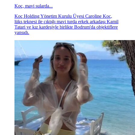
Koç, mavi sularda...
Koç Holding Yönetim Kurulu Üyesi Caroline Koç,
lüks teknesi ile çıktığı mavi turda erkek arkadaşı Kamil
Tatari ve kız kardeşiyle birlikte Bodrum'da objektiflere
yansıdı.