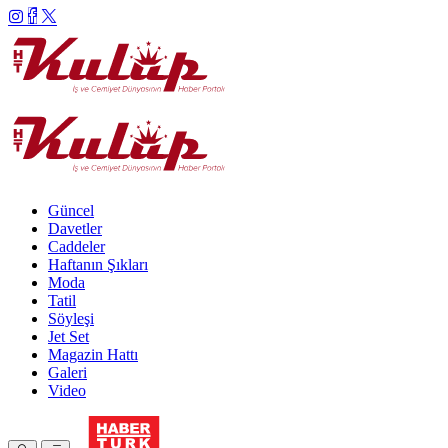
Güncel
Davetler
Caddeler
Haftanın Şıkları
Moda
Tatil
Söyleşi
Jet Set
Magazin Hattı
Galeri
Video