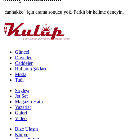
"canhakko"
için arama sonucu yok. Farklı bir kelime deneyin.
Güncel
Davetler
Caddeler
Haftanın Şıkları
Moda
Tatil
Söyleşi
Jet Set
Magazin Hattı
Yazarlar
Galeri
Video
Bize Ulaşın
Künye