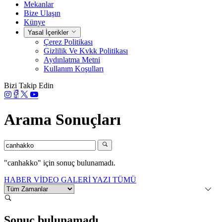
Mekanlar
Bize Ulaşın
Künye
Yasal İçerikler
Çerez Politikası
Gizlilik Ve Kvkk Politikası
Aydınlatma Metni
Kullanım Koşulları
Bizi Takip Edin
Arama Sonuçları
"canhakko"
için sonuç bulunamadı.
HABER
VİDEO
GALERİ
YAZI
TÜMÜ
Sonuç bulunamadı