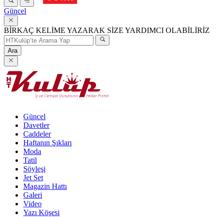
Güncel
BİRKAÇ KELİME YAZARAK SİZE YARDIMCI OLABİLİRİZ
Ara
Güncel
Davetler
Caddeler
Haftanın Şıkları
Moda
Tatil
Söyleşi
Jet Set
Magazin Hattı
Galeri
Video
Yazı Köşesi