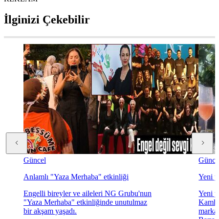
İlginizi Çekebilir
Güncel
Günce
Anlamlı "Yaza Merhaba" etkinliği
Yeni y
Engelli bireyler ve aileleri NG Grubu'nun
Yeni y
"Yaza Merhaba" etkinliğinde unutulmaz
Kamhi
bir akşam yaşadı.
markas