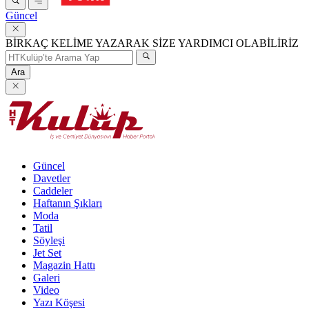
Güncel
BİRKAÇ KELİME YAZARAK SİZE YARDIMCI OLABİLİRİZ
Ara
Güncel
Davetler
Caddeler
Haftanın Şıkları
Moda
Tatil
Söyleşi
Jet Set
Magazin Hattı
Galeri
Video
Yazı Köşesi