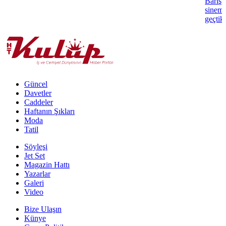
Barış F
sinema
geçtikl
Güncel
Davetler
Caddeler
Haftanın Şıkları
Moda
Tatil
Söyleşi
Jet Set
Magazin Hattı
Yazarlar
Galeri
Video
Bize Ulaşın
Künye