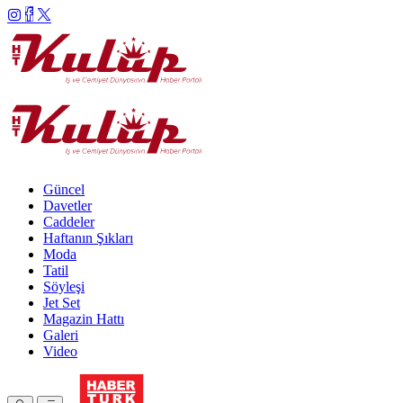
Güncel
Davetler
Caddeler
Haftanın Şıkları
Moda
Tatil
Söyleşi
Jet Set
Magazin Hattı
Galeri
Video