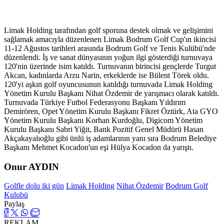
Limak Holding tarafından golf sporuna destek olmak ve gelişimini
sağlamak amacıyla düzenlenen Limak Bodrum Golf Cup'ın ikincisi
11-12 Ağustos tarihleri arasında Bodrum Golf ve Tenis Kulübü'nde
düzenlendi. İş ve sanat dünyasının yoğun ilgi gösterdiği turnuvaya
120'nin üzerinde isim katıldı. Turnuvanın birincisi gençlerde Turgut
Akcan, kadınlarda Arzu Narin, erkeklerde ise Bülent Törek oldu.
120'yi aşkın golf oyuncusunun katıldığı turnuvada Limak Holding
Yönetim Kurulu Başkanı Nihat Özdemir de yarışmacı olarak katıldı.
Turnuvada Türkiye Futbol Federasyonu Başkanı Yıldırım
Demirören, Opet Yönetim Kurulu Başkanı Fikret Öztürk, Ata GYO
Yönetim Kurulu Başkanı Korhan Kurdoğlu, Digicom Yönetim
Kurulu Başkanı Sabri Yiğit, Bank Pozitif Genel Müdürü Hasan
Akçakayalıoğlu gibi ünlü iş adamlarının yanı sıra Bodrum Belediye
Başkanı Mehmet Kocadon'un eşi Hülya Kocadon da yarıştı.
Onur AYDIN
Golfle dolu iki gün
Limak Holding
Nihat Özdemir
Bodrum Golf
Kulubü
Paylaş
REKLAM