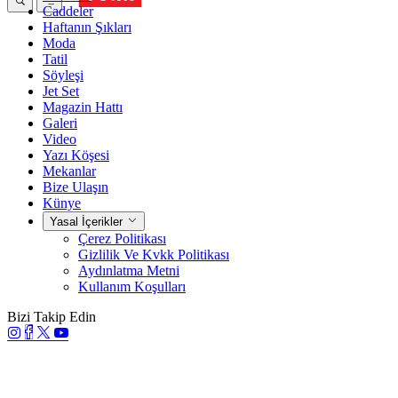
Caddeler
Haftanın Şıkları
Moda
Tatil
Söyleşi
Jet Set
Magazin Hattı
Galeri
Video
Yazı Köşesi
Mekanlar
Bize Ulaşın
Künye
Yasal İçerikler
Çerez Politikası
Gizlilik Ve Kvkk Politikası
Aydınlatma Metni
Kullanım Koşulları
Bizi Takip Edin