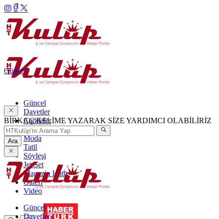
Güncel
Güncel
Davetler
BİRKAÇ KELİME YAZARAK SİZE YARDIMCI OLABİLİRİZ
Caddeler
Haftanın Şıkları
Moda
Ara
Tatil
Söyleşi
Jet Set
Magazin Hattı
Galeri
Video
Güncel
Davetler