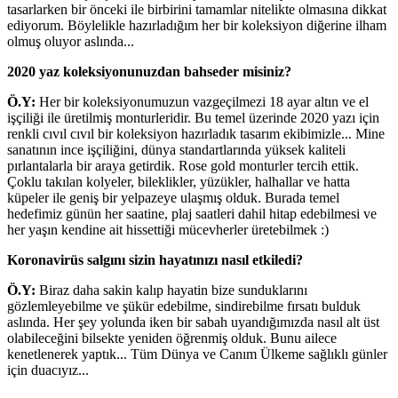
tasarlarken bir önceki ile birbirini tamamlar nitelikte olmasına dikkat
ediyorum. Böylelikle hazırladığım her bir koleksiyon diğerine ilham
olmuş oluyor aslında...
2020 yaz koleksiyonunuzdan bahseder misiniz?
Ö.Y:
Her bir koleksiyonumuzun vazgeçilmezi 18 ayar altın ve el
işçiliği ile üretilmiş monturleridir. Bu temel üzerinde 2020 yazı için
renkli cıvıl cıvıl bir koleksiyon hazırladık tasarım ekibimizle... Mine
sanatının ince işçiliğini, dünya standartlarında yüksek kaliteli
pırlantalarla bir araya getirdik. Rose gold monturler tercih ettik.
Çoklu takılan kolyeler, bileklikler, yüzükler, halhallar ve hatta
küpeler ile geniş bir yelpazeye ulaşmış olduk. Burada temel
hedefimiz günün her saatine, plaj saatleri dahil hitap edebilmesi ve
her yaşın kendine ait hissettiği mücevherler üretebilmek :)
Koronavirüs salgını sizin hayatınızı nasıl etkiledi?
Ö.Y:
Biraz daha sakin kalıp hayatin bize sunduklarını
gözlemleyebilme ve şükür edebilme, sindirebilme fırsatı bulduk
aslında. Her şey yolunda iken bir sabah uyandığımızda nasıl alt üst
olabileceğini bilsekte yeniden öğrenmiş olduk. Bunu ailece
kenetlenerek yaptık... Tüm Dünya ve Canım Ülkeme sağlıklı günler
için duacıyız...