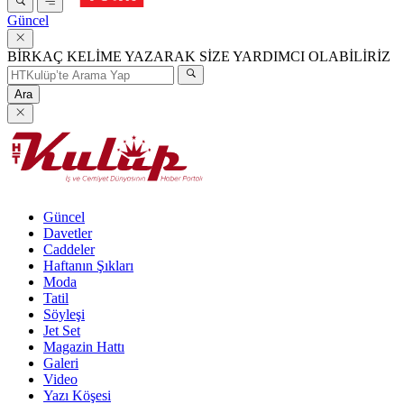
Güncel
BİRKAÇ KELİME YAZARAK SİZE YARDIMCI OLABİLİRİZ
Ara
Güncel
Davetler
Caddeler
Haftanın Şıkları
Moda
Tatil
Söyleşi
Jet Set
Magazin Hattı
Galeri
Video
Yazı Köşesi