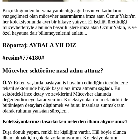
Küçüklüğünden bu yana yaratıcılığı ağır basan ve kadınların
vazgeçilmezi olan mücevher tasarımlarına imza atan Öznur Yakın'ın
her koleksiyonunda ayrı bir hikaye yatıyor. El işçiliği ürettirdiği
mücevherleriyle alanında başarılı işlere imza atan Öznur Yakın, iş ve
özel hayatına dair bilinmeyenlerini anlattı...
Röportaj: AYBALA YILDIZ
#resim#774180#
Mücevher sektörüne nasıl adım attınız?
Ö.Y:
Erken yaşlarda başlayan iş hayatım edindiğim tecrübelerle
tekstil sektöründe büyük başarılara imza atmamı sağladı. Bu
sektördeki ince detay ve zevklerimi Mücevher alanında
değerlendirmeye karar verdim. Koleksiyonlar üretmek birbiri ile
bütünleşen detayları düşünmek ve bunu insanlara sunmak tam
olarak ruhumu yansıtan süreçler...
Koleksiyonlarınızı tasarlarken nelerden ilham alıyorsunuz?
Dışa dönük yapım, renkli bir kişiliğim vardır. Hâl böyle olunca
ilham almak için çok da zorlanmıyorum. Koleksiyonlarımı