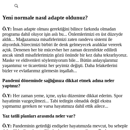
Yeni normale nasıl adapte oldunuz?
Ö.Y:
İnsan adapte olması gerektiğini bilince farkında olmadan
programa dahil oluyor işin aslı bu... Önlemlerimizi en üst düzeyde
aldık... Mağazamıza misafirlerimizi zaten randevu sistemi ile
alıyorduk.Sürecimizi birbiri ile denk gelmeyecek aralıklar vererek
açtık. Denenen her bir mücevher her zaman dezenfekte edilirdi
ancak simdi misafirlerimizin gözü önünde bir kez daha tekrarlıyoruz.
Maske ve eldivenleri söylemiyorum bile... Bütün anlayışlarımız
yaşantımız ve ticaretimiz her şeyimiz değişti. Daha felaketlerini
bizler ve evlatlarımız görmesin inşallah...
Pandemi döneminde sağlığınıza dikkat etmek adına neler
yaptınız?
Ö.Y:
Her zaman yeme, içme, uyku düzenime dikkat ederim. Spor
hayatimin vazgeçilmezi... Tabi tedirgin olmadık değil ekstra
yapmamız gereken ne varsa hayatımıza dahil ettik ailece...
Yaz tatili planları arasında neler var?
Ö.Y:
Pandeminin getirdiği endişeler hayatımızda mevcut, bu sebeple