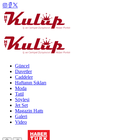
Güncel
Davetler
Caddeler
Haftanın Şıkları
Moda
Tatil
Söyleşi
Jet Set
Magazin Hattı
Galeri
Video