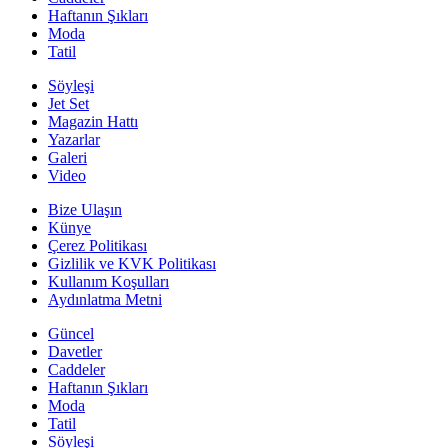
Haftanın Şıkları
Moda
Tatil
Söyleşi
Jet Set
Magazin Hattı
Yazarlar
Galeri
Video
Bize Ulaşın
Künye
Çerez Politikası
Gizlilik ve KVK Politikası
Kullanım Koşulları
Aydınlatma Metni
Güncel
Davetler
Caddeler
Haftanın Şıkları
Moda
Tatil
Söyleşi