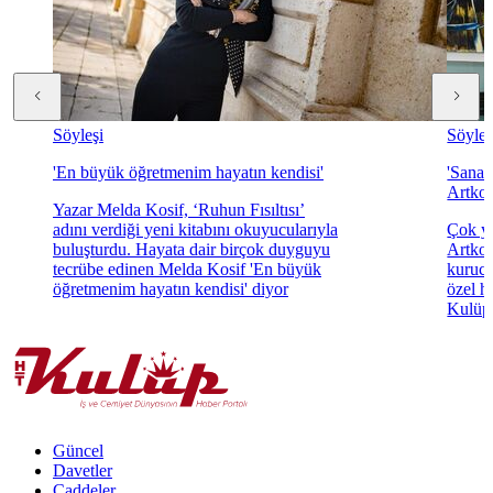
Söyleşi
Söyleş
'En büyük öğretmenim hayatın kendisi'
'Sanat
Artkol
Yazar Melda Kosif, ‘Ruhun Fısıltısı’
adını verdiği yeni kitabını okuyucularıyla
Çok yö
buluşturdu. Hayata dair birçok duyguyu
Artkol
tecrübe edinen Melda Kosif 'En büyük
kurucu
öğretmenim hayatın kendisi' diyor
özel h
Kulüp'
Güncel
Davetler
Caddeler