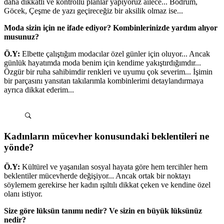
daha dikkatli ve kontrollü planlar yapıyoruz ailece... Bodrum,
Göcek, Çeşme de yazı geçireceğiz bir aksilik olmaz ise...
Moda sizin için ne ifade ediyor? Kombinlerinizde yardım alıyor
musunuz?
Ö.Y:
Elbette çalıştığım modacılar özel günler için oluyor... Ancak
günlük hayatımda moda benim için kendime yakıştırdığımdır...
Özgür bir ruha sahibimdir renkleri ve uyumu çok severim... İşimin
bir parçasını yansıtan takılarımla kombinlerimi detaylandırmaya
ayrıca dikkat ederim...
Kadınların mücevher konusundaki beklentileri ne
yönde?
Ö.Y:
Kültürel ve yaşanılan sosyal hayata göre hem tercihler hem
beklentiler mücevherde değişiyor... Ancak ortak bir noktayı
söylemem gerekirse her kadın ışıltılı dikkat çeken ve kendine özel
olanı istiyor.
Size göre lüksün tanımı nedir? Ve sizin en büyük lüksünüz
nedir?