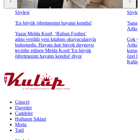
Söyleşi
Söyleş
'En büyük öğretmenim hayatın kendisi'
'Sanat
Artkol
Yazar Melda Kosif, ‘Ruhun Fısıltısı’
adını verdiği yeni kitabını okuyucularıyla
Çok yö
buluşturdu. Hayata dair birçok duyguyu
Artkol
tecrübe edinen Melda Kosif 'En büyük
kurucu
öğretmenim hayatın kendisi' diyor
özel h
Kulüp'
Güncel
Davetler
Caddeler
Haftanın Şıkları
Moda
Tatil