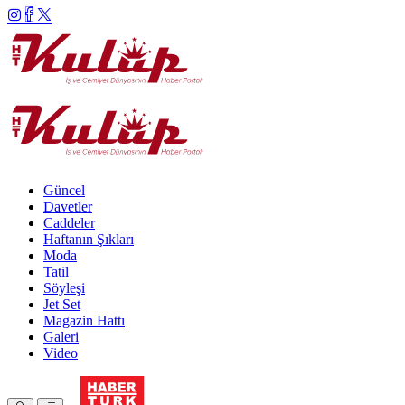
Güncel
Davetler
Caddeler
Haftanın Şıkları
Moda
Tatil
Söyleşi
Jet Set
Magazin Hattı
Galeri
Video