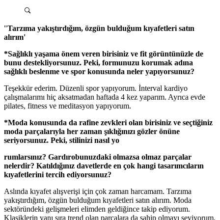
"
Tarzıma yakıştırdığım, özgün bulduğum kıyafetleri satın
alırım'
*Sağlıklı yaşama önem veren birisiniz ve fit görüntünüzle de
bunu destekliyorsunuz. Peki, formunuzu korumak adına
sağlıklı beslenme ve spor konusunda neler yapıyorsunuz?
Teşekkür ederim. Düzenli spor yapıyorum. İnterval kardiyo
çalışmalarımı hiç aksatmadan haftada 4 kez yaparım. Ayrıca evde
pilates, fitness ve meditasyon yapıyorum.
*Moda konusunda da rafine zevkleri olan birisiniz ve seçtiğiniz
moda parçalarıyla her zaman şıklığınızı gözler önüne
seriyorsunuz. Peki, stilinizi nasıl yo
rumlarsınız? Gardırobunuzdaki olmazsa olmaz parçalar
nelerdir? Katıldığınız davetlerde en çok hangi tasarımcıların
kıyafetlerini tercih ediyorsunuz?
Aslında kıyafet alışverişi için çok zaman harcamam. Tarzıma
yakıştırdığım, özgün bulduğum kıyafetleri satın alırım. Moda
sektöründeki gelişmeleri elimden geldiğince takip ediyorum.
Klasiklerin yanı sıra trend olan parçalara da sahip olmayı seviyorum.