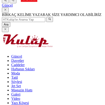
Güncel
BİRKAÇ KELİME YAZARAK SİZE YARDIMCI OLABİLİRİZ
Ara
Güncel
Davetler
Caddeler
Haftanın Şıkları
Moda
Tatil
Söyleşi
Jet Set
Magazin Hattı
Galeri
Video
Yazı Köşesi