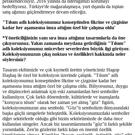
perakendecisiyiz. 2016 yılında da liderliğimizi korumayı
hedefliyoruz. Türkiye'de mağazalaşmaya, yurt dışında da toptan
satış ağımızı güçlendirmeye devam ediceğiz.
"Tılsım adlı koleksiyonumuz konseptinden fikrine ve çizgisine
kadar her aşamasına imza attığım özel bir çalışma oldu'
*Yöneticiliğinizin yanı sıra imza attığınız tasarımlarla da öne
çıkıyorsunuz. Yakın zamanda meydana getirdiğiniz "Tılsım"
adlı koleksiyonunuz mücevher severlerden büyük ilgi görüyor.
Koleksiyonunuzun çıkış noktası ve özellikleri hakkında neler
söylersiniz?
Tasarım ekibimizle ve çok kıymetli üretim yöneticimiz Hagop
Haşhaş ile özel bir koleksiyon üzerinde çalıştık. "Tılsım" adlı
koleksiyonumuz konseptinden fikrine ve çizgisine kadar her
aşamasına imza attığım özel bir çalışma oldu. Biliyorsunuz, duygu
ve düşünceleri anlatmak için eski zamanlardan beri semboller
kullanılıyor. Çok farklı dönemlerde, kültürlerde ve inanışlarda
"koruyucu tılsım" olarak her zaman yer almış "göz" figürü,
koleksiyonumuzun ana sembolü. "Göz"ü sembolizm dünyasındaki
başka güçlü simgelerle birleştirdik. Koleksiyonumuzdaki semboller
diğer sektörlerde olduğu gibi bizim sektörümüzde de daha önce
kullanılan simgeler. Ancak biz tasarımlarımızda "göz"ü farklı şekilde
yorumladık. Zen'in gözlerini farklı kılan en önemli özellik
kirpiklerinin olması. Kirpikler, "başarı, seçkinlik, üstünlük, güç" gibi