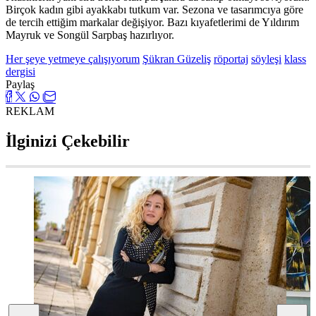
Birçok kadın gibi ayakkabı tutkum var. Sezona ve tasarımcıya göre
de tercih ettiğim markalar değişiyor. Bazı kıyafetlerimi de Yıldırım
Mayruk ve Songül Sarpbaş hazırlıyor.
Her şeye yetmeye çalışıyorum
Şükran Güzeliş
röportaj
söyleşi
klass
dergisi
Paylaş
REKLAM
İlginizi Çekebilir