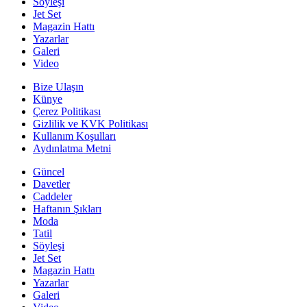
Söyleşi
Jet Set
Magazin Hattı
Yazarlar
Galeri
Video
Bize Ulaşın
Künye
Çerez Politikası
Gizlilik ve KVK Politikası
Kullanım Koşulları
Aydınlatma Metni
Güncel
Davetler
Caddeler
Haftanın Şıkları
Moda
Tatil
Söyleşi
Jet Set
Magazin Hattı
Yazarlar
Galeri