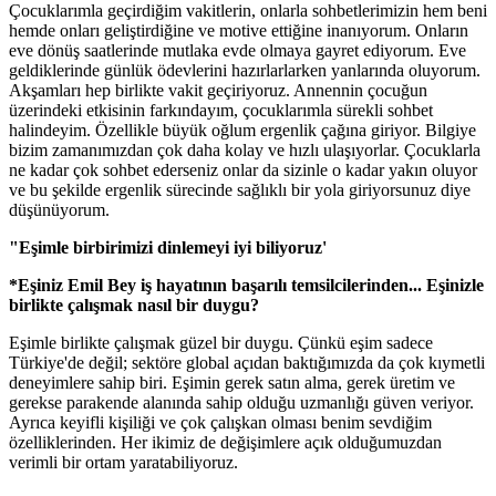
Çocuklarımla geçirdiğim vakitlerin, onlarla sohbetlerimizin hem beni
hemde onları geliştirdiğine ve motive ettiğine inanıyorum. Onların
eve dönüş saatlerinde mutlaka evde olmaya gayret ediyorum. Eve
geldiklerinde günlük ödevlerini hazırlarlarken yanlarında oluyorum.
Akşamları hep birlikte vakit geçiriyoruz. Annennin çocuğun
üzerindeki etkisinin farkındayım, çocuklarımla sürekli sohbet
halindeyim. Özellikle büyük oğlum ergenlik çağına giriyor. Bilgiye
bizim zamanımızdan çok daha kolay ve hızlı ulaşıyorlar. Çocuklarla
ne kadar çok sohbet ederseniz onlar da sizinle o kadar yakın oluyor
ve bu şekilde ergenlik sürecinde sağlıklı bir yola giriyorsunuz diye
düşünüyorum.
"Eşimle birbirimizi dinlemeyi iyi biliyoruz'
*Eşiniz Emil Bey iş hayatının başarılı temsilcilerinden... Eşinizle
birlikte çalışmak nasıl bir duygu?
Eşimle birlikte çalışmak güzel bir duygu. Çünkü eşim sadece
Türkiye'de değil; sektöre global açıdan baktığımızda da çok kıymetli
deneyimlere sahip biri. Eşimin gerek satın alma, gerek üretim ve
gerekse parakende alanında sahip olduğu uzmanlığı güven veriyor.
Ayrıca keyifli kişiliği ve çok çalışkan olması benim sevdiğim
özelliklerinden. Her ikimiz de değişimlere açık olduğumuzdan
verimli bir ortam yaratabiliyoruz.