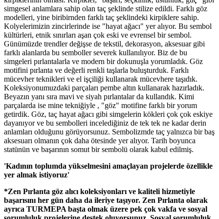
simgesel anlamlara sahip olan taç şeklinde stilize edildi. Farklı göz
modelleri, yine biribirnden farklı taç şeklindeki kirpiklere sahip.
Kolyelerimizin zincirlerinde ise "hayat ağacı" yer alıyor. Bu sembol
kültürleri, etnik sınırları aşan çok eski ve evrensel bir sembol.
Günümüzde trendler değişse de tekstil, dekorasyon, aksesuar gibi
farklı alanlarda bu semboller severek kullanılıyor. Biz de bu
simgeleri pırlantalarla ve modern bir dokunuşla yorumladık. Göz
motifini pırlanta ve değerli renkli taşlarla buluşturduk. Farklı
mücevher teknikleri ve el işçiliği kullanarak mücevhere taşıdık.
Koleksiyonumuzdaki parçaları pembe altın kullanarak hazırladık.
Beyazın yanı sıra mavi ve siyah pırlantalar da kullandık. Kimi
parçalarda ise mine tekniğiyle , "göz" motifine farklı bir yorum
getirdik. Göz, taç hayat ağacı gibi simgelerin kökleri çok çok eskiye
dayanıyor ve bu sembolleri incelediğiniz de tek tek ne kadar derin
anlamları olduğunu görüyorsunuz. Sembolizmde taç yalnızca bir baş
aksesuarı olmanın çok daha ötesinde yer alıyor. Tarih boyunca
statünün ve başarının somut bir sembolü olarak kabul edilmiş.
'Kadının toplumda yükselmesini amaçlayan projelerde özellikle
yer almak istiyoruz'
*Zen Pırlanta göz alıcı koleksiyonları ve kaliteli hizmetiyle
başarısını her gün daha da ileriye taşıyor. Zen Pırlanta olarak
ayrıca TURMEPA başta olmak üzere pek çok vakfa ve sosyal
sorumluluk projelerine destek oluyorsunuz. Sosyal sorumluluk