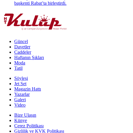
başkenti Rabat’ta birleştirdi.
Güncel
Davetler
Caddeler
Haftanın Şıkları
Moda
Tatil
Söyleşi
Jet Set
Magazin Hattı
Yazarlar
Galeri
Video
Bize Ulaşın
Künye
Çerez Politikası
Gizlilik ve KVK Politikası