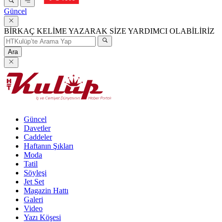
Güncel
BİRKAÇ KELİME YAZARAK SİZE YARDIMCI OLABİLİRİZ
Ara
Güncel
Davetler
Caddeler
Haftanın Şıkları
Moda
Tatil
Söyleşi
Jet Set
Magazin Hattı
Galeri
Video
Yazı Köşesi