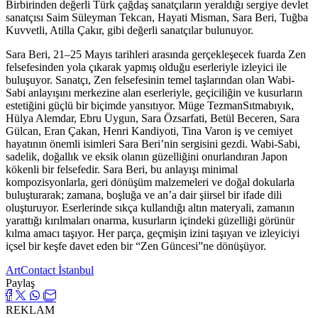
Birbirinden değerli Türk çağdaş sanatçıların yeraldığı sergiye devlet
sanatçısı Saim Süleyman Tekcan, Hayati Misman, Sara Beri, Tuğba
Kuvvetli, Atilla Çakır, gibi değerli sanatçılar bulunuyor.
Sara Beri, 21–25 Mayıs tarihleri arasında gerçekleşecek fuarda Zen
felsefesinden yola çıkarak yapmış olduğu eserleriyle izleyici ile
buluşuyor. Sanatçı, Zen felsefesinin temel taşlarından olan Wabi-
Sabi anlayışını merkezine alan eserleriyle, geçiciliğin ve kusurların
estetiğini güçlü bir biçimde yansıtıyor. Müge TezmanSıtmabıyık,
Hülya Alemdar, Ebru Uygun, Sara Özsarfati, Betül Beceren, Sara
Gülcan, Eran Çakan, Henri Kandiyoti, Tina Varon iş ve cemiyet
hayatının önemli isimleri Sara Beri’nin sergisini gezdi. Wabi-Sabi,
sadelik, doğallık ve eksik olanın güzelliğini onurlandıran Japon
kökenli bir felsefedir. Sara Beri, bu anlayışı minimal
kompozisyonlarla, geri dönüşüm malzemeleri ve doğal dokularla
buluşturarak; zamana, boşluğa ve an’a dair şiirsel bir ifade dili
oluşturuyor. Eserlerinde sıkça kullandığı altın materyali, zamanın
yarattığı kırılmaları onarma, kusurların içindeki güzelliği görünür
kılma amacı taşıyor. Her parça, geçmişin izini taşıyan ve izleyiciyi
içsel bir keşfe davet eden bir “Zen Güncesi”ne dönüşüyor.
ArtContact İstanbul
Paylaş
REKLAM