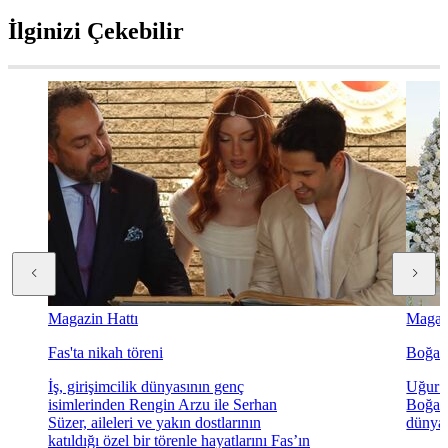
İlginizi Çekebilir
Magazin Hattı
Magazi
Fas'ta nikah töreni
Boğaz'
İş, girişimcilik dünyasının genç
Uğur K
isimlerinden Rengin Arzu ile Serhan
Boğaz'
Süzer, aileleri ve yakın dostlarının
dünyae
katıldığı özel bir törenle hayatlarını Fas’ın