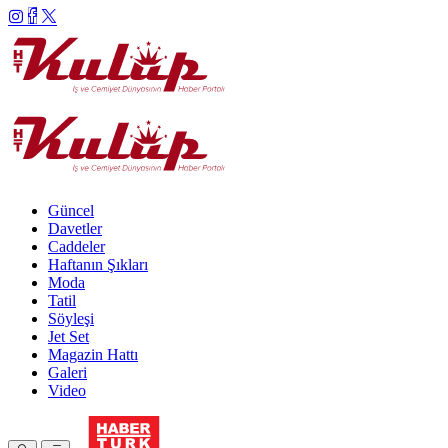
Güncel
Davetler
Caddeler
Haftanın Şıkları
Moda
Tatil
Söyleşi
Jet Set
Magazin Hattı
Galeri
Video