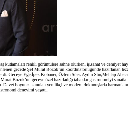
 kutlamaları renkli görüntülere sahne olurken, iş,sanat ve cemiyet hay
enlenen gecede Şef Murat Bozok’un koordinatörlüğünde hazırlanan lezz
ne serdi. Geceye Ege,İpek Kobaner, Özlem Süer, Aydın Sün,Mehtap Aba
ef Murat Bozok’un geceye özel hazırladığı tabaklar gastronomiyi sanatla
ı. Davet boyunca sunulan yenilikçi ve modern dokunuşlarla harmanlanmı
astronomi deneyimi yaşattı.