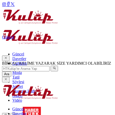
Güncel
Güncel
Davetler
BİRKAÇ KELİME YAZARAK SİZE YARDIMCI OLABİLİRİZ
Caddeler
Haftanın Şıkları
Moda
Ara
Tatil
Söyleşi
Jet Set
Magazin Hattı
Galeri
Video
Güncel
Davetler