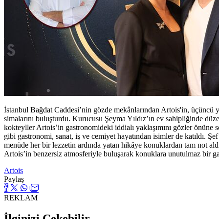
İstanbul Bağdat Caddesi’nin gözde mekânlarından Artois'in, üçüncü yaş
simalarını buluşturdu. Kurucusu Şeyma Yıldız’ın ev sahipliğinde düz
kokteyller Artois’in gastronomideki iddialı yaklaşımını gözler önü
gibi gastronomi, sanat, iş ve cemiyet hayatından isimler de katıldı. Ş
menüde her bir lezzetin ardında yatan hikâye konuklardan tam not ald
Artois’in benzersiz atmosferiyle buluşarak konuklara unutulmaz bir g
Artois
Paylaş
REKLAM
İlginizi Çekebilir