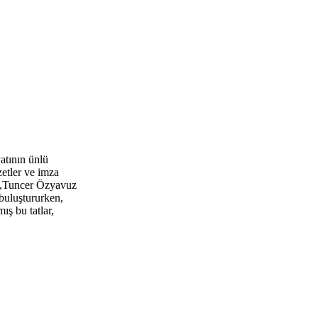
atının ünlü
etler ve imza
cı,Tuncer Özyavuz
 buluştururken,
ş bu tatlar,