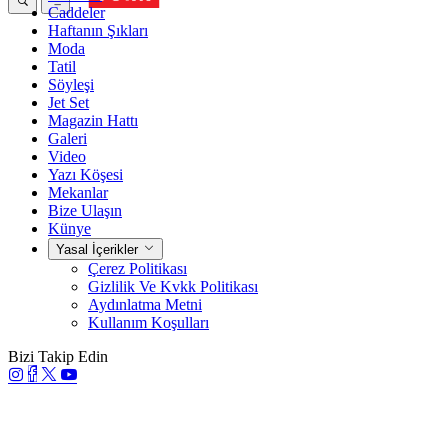
Caddeler
Haftanın Şıkları
Moda
Tatil
Söyleşi
Jet Set
Magazin Hattı
Galeri
Video
Yazı Köşesi
Mekanlar
Bize Ulaşın
Künye
Yasal İçerikler
Çerez Politikası
Gizlilik Ve Kvkk Politikası
Aydınlatma Metni
Kullanım Koşulları
Bizi Takip Edin