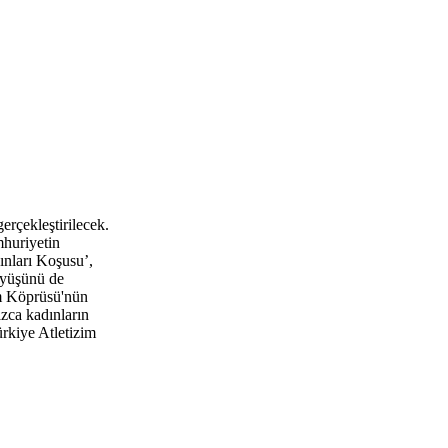
rçekleştirilecek.
mhuriyetin
ınları Koşusu’,
üyüşünü de
im Köprüsü'nün
zca kadınların
rkiye Atletizim