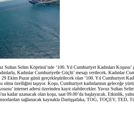
z Sultan Selim Köprüsü’nde ‘100. Yıl Cumhuriyet Kadınları Koşusu’ ge
Kadınlarla, Kadınlar Cumhuriyetle Güçlü’ mesajı verilecek. Kadınlar Cu
29 Ekim Pazar günü gerçekleştirilecek olan ‘100. Yıl Cumhuriyet Kad
 olma özelliğini taşıyor. Koşu, Cumhuriyet kadınlarının geleceğe yür
kosusu’ internet adresi üzerinden kayıt olabilecekler. Yavuz Sultan Sel
na kadar uzanacak olan koşu, saat 09.00’da başlayacak. Etkinlik, yalnı
ponsorlardan sağlanacak kaynakla Darüşşafaka, TOG, TOÇEV, TED, Tü