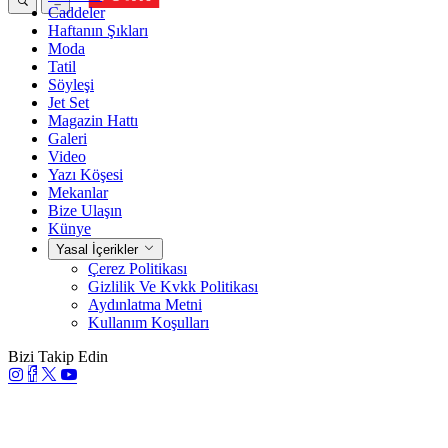
Caddeler
Haftanın Şıkları
Moda
Tatil
Söyleşi
Jet Set
Magazin Hattı
Galeri
Video
Yazı Köşesi
Mekanlar
Bize Ulaşın
Künye
Yasal İçerikler
Çerez Politikası
Gizlilik Ve Kvkk Politikası
Aydınlatma Metni
Kullanım Koşulları
Bizi Takip Edin