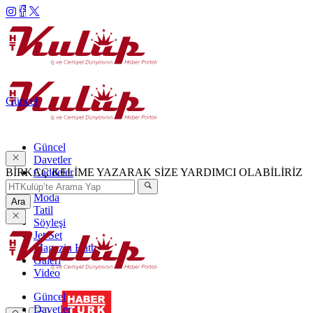
Güncel
Güncel
Davetler
BİRKAÇ KELİME YAZARAK SİZE YARDIMCI OLABİLİRİZ
Caddeler
Haftanın Şıkları
Moda
Ara
Tatil
Söyleşi
Jet Set
Magazin Hattı
Galeri
Video
Güncel
Davetler