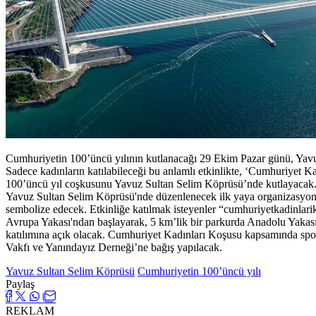
Cumhuriyetin 100’üncü yılının kutlanacağı 29 Ekim Pazar günü, Yavu
Sadece kadınların katılabileceği bu anlamlı etkinlikte, ‘Cumhuriyet 
100’üncü yıl coşkusunu Yavuz Sultan Selim Köprüsü’nde kutlayacak. 
Yavuz Sultan Selim Köprüsü'nde düzenlenecek ilk yaya organizasyonu
sembolize edecek. Etkinliğe katılmak isteyenler “cumhuriyetkadinlari
Avrupa Yakası'ndan başlayarak, 5 km’lik bir parkurda Anadolu Yakası'
katılımına açık olacak. Cumhuriyet Kadınları Koşusu kapsamında s
Vakfı ve Yanındayız Derneği’ne bağış yapılacak.
Yavuz Sultan Selim Köprüsü
Cumhuriyetin 100’üncü yılı
Paylaş
REKLAM