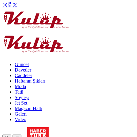
Güncel
Davetler
Caddeler
Haftanın Şıkları
Moda
Tatil
Söyleşi
Jet Set
Magazin Hattı
Galeri
Video