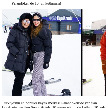
Palandöken'de 10. yıl kutlaması!
Türkiye’nin en popüler kayak merkezi Palandöken’de yer alan
kayak oteli seçilen Sway Hotels, 10 yaşını etkinlikle kutladı. 10. yıla