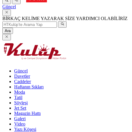
Güncel
BİRKAÇ KELİME YAZARAK SİZE YARDIMCI OLABİLİRİZ
Ara
Güncel
Davetler
Caddeler
Haftanın Şıkları
Moda
Tatil
Söyleşi
Jet Set
Magazin Hattı
Galeri
Video
Yazı Köşesi