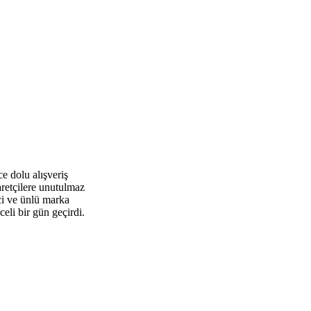
e dolu alışveriş
aretçilere unutulmaz
ci ve ünlü marka
celi bir gün geçirdi.