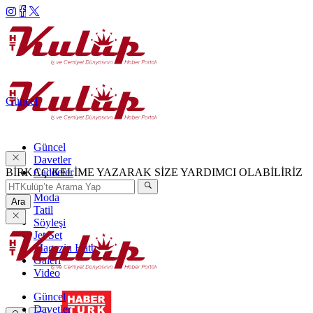
Güncel
Güncel
Davetler
BİRKAÇ KELİME YAZARAK SİZE YARDIMCI OLABİLİRİZ
Caddeler
Haftanın Şıkları
Moda
Ara
Tatil
Söyleşi
Jet Set
Magazin Hattı
Galeri
Video
Güncel
Davetler