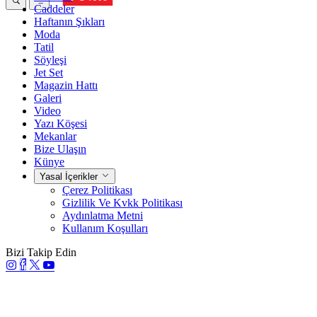
Caddeler
Haftanın Şıkları
Moda
Tatil
Söyleşi
Jet Set
Magazin Hattı
Galeri
Video
Yazı Köşesi
Mekanlar
Bize Ulaşın
Künye
Yasal İçerikler
Çerez Politikası
Gizlilik Ve Kvkk Politikası
Aydınlatma Metni
Kullanım Koşulları
Bizi Takip Edin