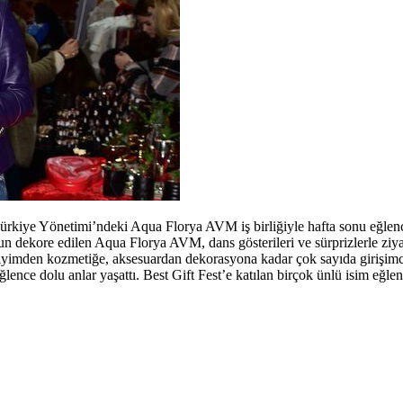
Türkiye Yönetimi’ndeki Aqua Florya AVM iş birliğiyle hafta sonu eğlenc
gun dekore edilen Aqua Florya AVM, dans gösterileri ve sürprizlerle ziy
giyimden kozmetiğe, aksesuardan dekorasyona kadar çok sayıda girişim
eğlence dolu anlar yaşattı. Best Gift Fest’e katılan birçok ünlü isim eğlen