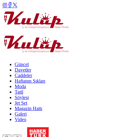
Güncel
Davetler
Caddeler
Haftanın Şıkları
Moda
Tatil
Söyleşi
Jet Set
Magazin Hattı
Galeri
Video