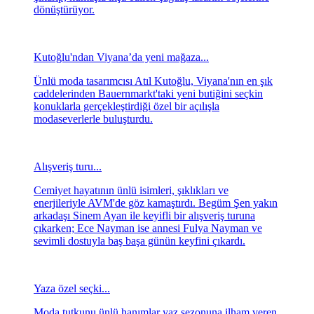
dönüştürüyor.
Kutoğlu'ndan Viyana’da yeni mağaza...
Ünlü moda tasarımcısı Atıl Kutoğlu, Viyana'nın en şık
caddelerinden Bauernmarkt'taki yeni butiğini seçkin
konuklarla gerçekleştirdiği özel bir açılışla
modaseverlerle buluşturdu.
Alışveriş turu...
Cemiyet hayatının ünlü isimleri, şıklıkları ve
enerjileriyle AVM'de göz kamaştırdı. Begüm Şen yakın
arkadaşı Sinem Ayan ile keyifli bir alışveriş turuna
çıkarken; Ece Nayman ise annesi Fulya Nayman ve
sevimli dostuyla baş başa günün keyfini çıkardı.
Yaza özel seçki...
Moda tutkunu ünlü hanımlar yaz sezonuna ilham veren