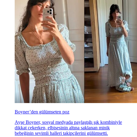
Boyner’den gülümseten poz
Ayşe Boyner, sosyal medyada paylaştığı şık kombiniyle
dikkat çekerken, elbisesinin altına saklanan minik
bebeğinin sevimli halleri takipçilerini gülümsetti.