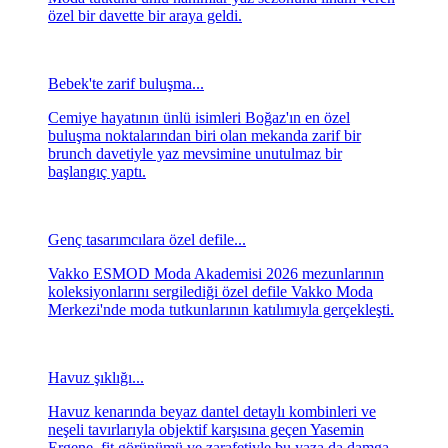
özel bir davette bir araya geldi.
Bebek'te zarif buluşma...
Cemiye hayatının ünlü isimleri Boğaz'ın en özel
buluşma noktalarından biri olan mekanda zarif bir
brunch davetiyle yaz mevsimine unutulmaz bir
başlangıç yaptı.
Genç tasarımcılara özel defile...
Vakko ESMOD Moda Akademisi 2026 mezunlarının
koleksiyonlarını sergilediği özel defile Vakko Moda
Merkezi'nde moda tutkunlarının katılımıyla gerçekleşti.
Havuz şıklığı...
Havuz kenarında beyaz dantel detaylı kombinleri ve
neşeli tavırlarıyla objektif karşısına geçen Yasemin
Ergene, fit görünümü ve zarafetiyle bu yaza da damga