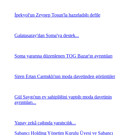
İpekyol'un Zeynep Tosun'la hazırladığı defile
Galatasaray'dan Soma'ya destek...
Soma yararına düzenlenen TOG Bazar'ın ayrıntıları
Siren Ertan Çarmıklı'nın moda davetinden görüntüler
Gül Saygı'nın ev sahipliğini yaptığı moda davetinin
ayrıntıları...
Yapay zekâ çağında yaratıcılık...
Sabancı Holding Yönetim Kurulu Üyesi ve Sabancı