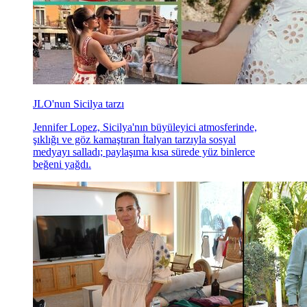
JLO'nun Sicilya tarzı
Jennifer Lopez, Sicilya'nın büyüleyici atmosferinde,
şıklığı ve göz kamaştıran İtalyan tarzıyla sosyal
medyayı salladı; paylaşıma kısa sürede yüz binlerce
beğeni yağdı.