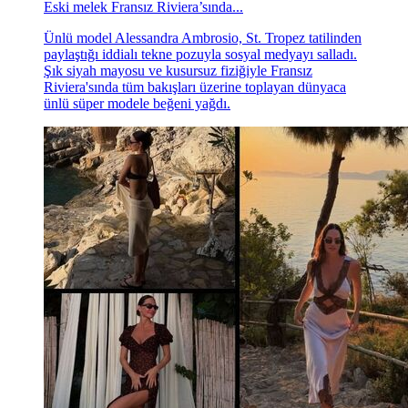
Eski melek Fransız Riviera’sında...
Ünlü model Alessandra Ambrosio, St. Tropez tatilinden
paylaştığı iddialı tekne pozuyla sosyal medyayı salladı.
Şık siyah mayosu ve kusursuz fiziğiyle Fransız
Riviera'sında tüm bakışları üzerine toplayan dünyaca
ünlü süper modele beğeni yağdı.