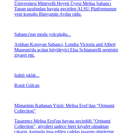
Üniversitesi Mütevelli Heyeti Üyesi Melisa Sabancı
Tapan tarafından hayata geçirilen AI.SU Platformunun
yeni konuğu Bünyamin Aydın oldu.
Sabancı'nın moda yolculuğu...
Aslıhan Koruyan Sabancı, Londra Victoria and Albert
Museum'da açılan büyüleyici Elsa Schiaparelli sergisini
ziyaret etti.
Işıltılı şıklık...
Ronit Gülcan
Mimarinin Katlanan Yüzü: Melisa Erol’dan “Origami
Collection”
Tasarımcı Melisa Erol'un hayata geçirdiği "Origami
Collection", giysileri sadece birer kıyafet olmaktan
çıkarıp, kumaşla inşa edilen çağdaş tasarım objelerine