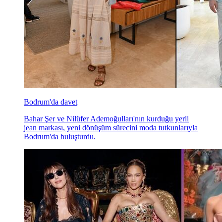
Bodrum'da davet
Bahar Şer ve Nilüfer Ademoğulları'nın kurduğu yerli
jean markası, yeni dönüşüm sürecini moda tutkunlarıyla
Bodrum'da buluşturdu.