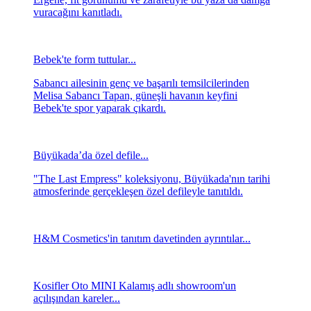
vuracağını kanıtladı.
Bebek'te form tuttular...
Sabancı ailesinin genç ve başarılı temsilcilerinden
Melisa Sabancı Tapan, güneşli havanın keyfini
Bebek'te spor yaparak çıkardı.
Büyükada’da özel defile...
"The Last Empress" koleksiyonu, Büyükada'nın tarihi
atmosferinde gerçekleşen özel defileyle tanıtıldı.
H&M Cosmetics'in tanıtım davetinden ayrıntılar...
Kosifler Oto MINI Kalamış adlı showroom'un
açılışından kareler...