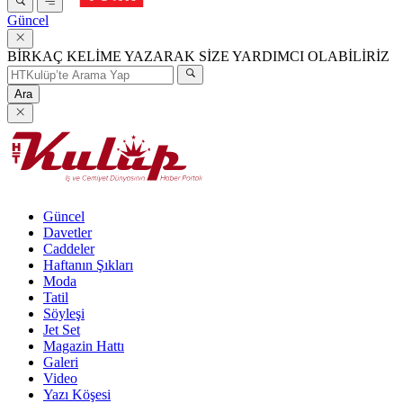
Güncel
BİRKAÇ KELİME YAZARAK SİZE YARDIMCI OLABİLİRİZ
Ara
Güncel
Davetler
Caddeler
Haftanın Şıkları
Moda
Tatil
Söyleşi
Jet Set
Magazin Hattı
Galeri
Video
Yazı Köşesi