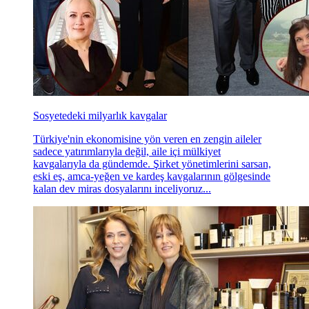
Sosyetedeki milyarlık kavgalar
Türkiye'nin ekonomisine yön veren en zengin aileler
sadece yatırımlarıyla değil, aile içi mülkiyet
kavgalarıyla da gündemde. Şirket yönetimlerini sarsan,
eski eş, amca-yeğen ve kardeş kavgalarının gölgesinde
kalan dev miras dosyalarını inceliyoruz...