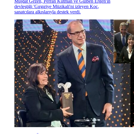
Müjdat Gezen, Perran Kutman ve Gülben Ergen'in
devleştiği 'Gırgıriye Müzikali'ni izleyen Koç,
sanatçılara alkışlarıyla destek verdi.