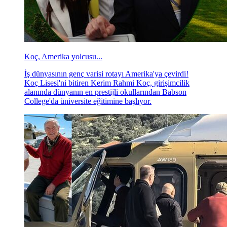
Koç, Amerika yolcusu...
İş dünyasının genç varisi rotayı Amerika'ya çevirdi!
Koç Lisesi'ni bitiren Kerim Rahmi Koç, girişimcilik
alanında dünyanın en prestijli okullarından Babson
College'da üniversite eğitimine başlıyor.