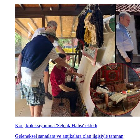
Koç, koleksiyonuna 'Selçuk Halısı' ekledi
Geleneksel sanatlara ve antikalara olan ilgisiyle tanınan