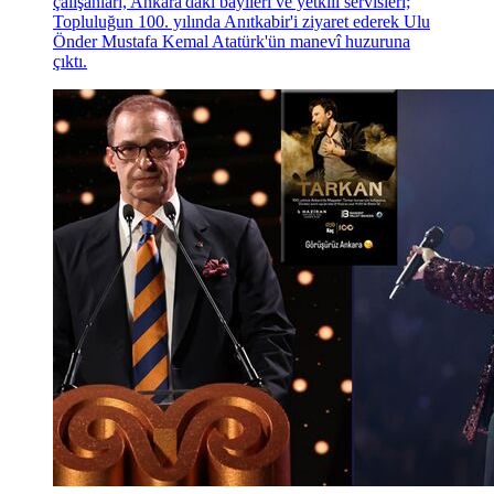
çalışanları, Ankara'daki bayileri ve yetkili servisleri;
Topluluğun 100. yılında Anıtkabir'i ziyaret ederek Ulu
Önder Mustafa Kemal Atatürk'ün manevî huzuruna
çıktı.