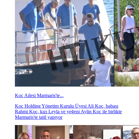
Koç Ailesi Marmaris'te...
Koç Holding Yönetim Kurulu Üyesi Ali Koç, babası
Rahmi Koç, kızı Leyla ve yeğeni Aylin Koç ile birlikte
Marmaris'te tatil yapıyor