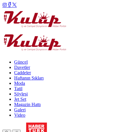
Güncel
Davetler
Caddeler
Haftanın Şıkları
Moda
Tatil
Söyleşi
Jet Set
Magazin Hattı
Galeri
Video