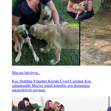
Mucize büyüyor...
Koç Holding Yönetim Kurulu Üyesi Caroline Koç,
sahiplendiği Mucize isimli köpeğin son durumunu
takipçileriyle paylaştı.