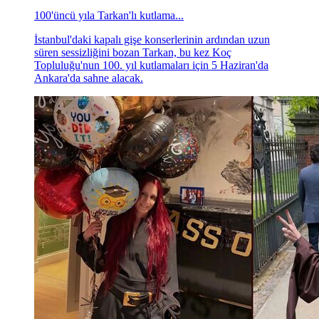
100'üncü yıla Tarkan'lı kutlama...
İstanbul'daki kapalı gişe konserlerinin ardından uzun
süren sessizliğini bozan Tarkan, bu kez Koç
Topluluğu'nun 100. yıl kutlamaları için 5 Haziran'da
Ankara'da sahne alacak.