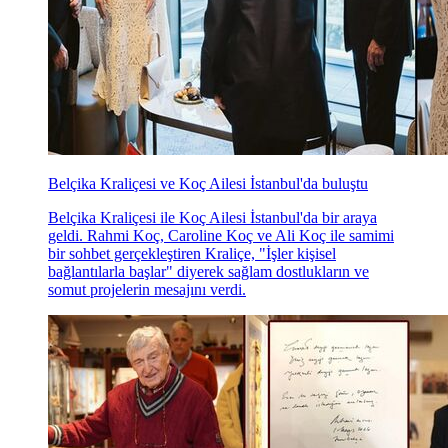
Belçika Kraliçesi ve Koç Ailesi İstanbul'da buluştu
Belçika Kraliçesi ile Koç Ailesi İstanbul'da bir araya
geldi. Rahmi Koç, Caroline Koç ve Ali Koç ile samimi
bir sohbet gerçekleştiren Kraliçe, "İşler kişisel
bağlantılarla başlar" diyerek sağlam dostlukların ve
somut projelerin mesajını verdi.