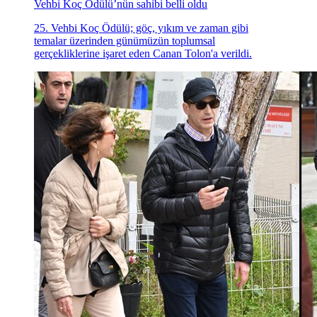
Vehbi Koç Ödülü’nün sahibi belli oldu
25. Vehbi Koç Ödülü; göç, yıkım ve zaman gibi
temalar üzerinden günümüzün toplumsal
gerçekliklerine işaret eden Canan Tolon'a verildi.