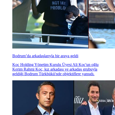
Bodrum’da arkadaşlarıyla bir araya geldi
Koç Holding Yönetim Kurulu Üyesi Ali Koç'un oğlu
Kerim Rahmi Koç, kız arkadaşı ve arkadaş grubuyla
geldiği Bodrum Türkbükü'nde objektiflere yansıdı.