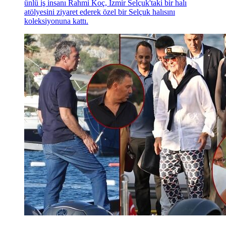
ünlü iş insanı Rahmi Koç, İzmir Selçuk'taki bir halı
atölyesini ziyaret ederek özel bir Selçuk halısını
koleksiyonuna kattı.