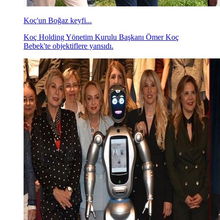
Koç'un Boğaz keyfi...
Koç Holding Yönetim Kurulu Başkanı Ömer Koç
Bebek'te objektiflere yansıdı.