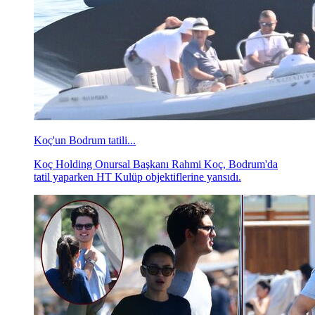
Koç'un Bodrum tatili...
Koç Holding Onursal Başkanı Rahmi Koç, Bodrum'da
tatil yaparken HT Kulüp objektiflerine yansıdı.