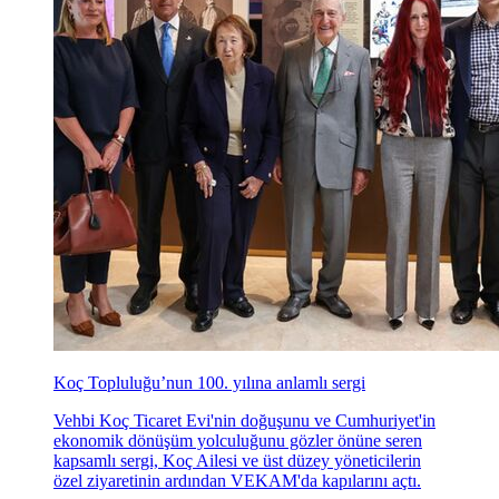
Koç Topluluğu’nun 100. yılına anlamlı sergi
Vehbi Koç Ticaret Evi'nin doğuşunu ve Cumhuriyet'in
ekonomik dönüşüm yolculuğunu gözler önüne seren
kapsamlı sergi, Koç Ailesi ve üst düzey yöneticilerin
özel ziyaretinin ardından VEKAM'da kapılarını açtı.