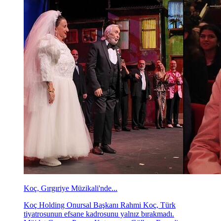
Koç, Gırgıriye Müzikali'nde...
Koç Holding Onursal Başkanı Rahmi Koç, Türk
tiyatrosunun efsane kadrosunu yalnız bırakmadı.