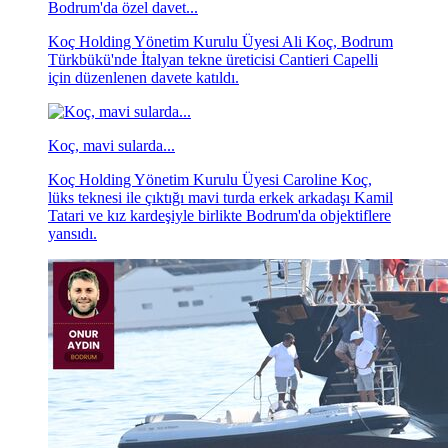
Bodrum'da özel davet...
Koç Holding Yönetim Kurulu Üyesi Ali Koç, Bodrum
Türkbükü'nde İtalyan tekne üreticisi Cantieri Capelli
için düzenlenen davete katıldı.
Koç, mavi sularda...
Koç Holding Yönetim Kurulu Üyesi Caroline Koç,
lüks teknesi ile çıktığı mavi turda erkek arkadaşı Kamil
Tatari ve kız kardeşiyle birlikte Bodrum'da objektiflere
yansıdı.