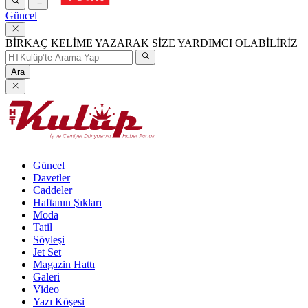
Güncel
BİRKAÇ KELİME YAZARAK SİZE YARDIMCI OLABİLİRİZ
Ara
Güncel
Davetler
Caddeler
Haftanın Şıkları
Moda
Tatil
Söyleşi
Jet Set
Magazin Hattı
Galeri
Video
Yazı Köşesi