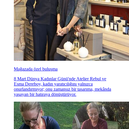
Mağazada özel buluşma
8 Mart Dünya Kadınlar Günü'nde Atelier Rebul ve
Esma Dereboy, kadın yaratıcılığını yalnızca
onurlandırmıyor; onu zamansız bir tasarıma, mekânda
yaşayan bir hatıraya dönüştürüyor.