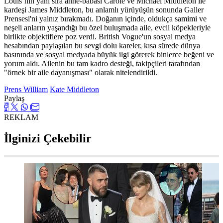
Louis’nin yanı sıra anne-babası Carole ve Michael Middleton ile
kardeşi James Middleton, bu anlamlı yürüyüşün sonunda Galler
Prensesi'ni yalnız bırakmadı. Doğanın içinde, oldukça samimi ve
neşeli anların yaşandığı bu özel buluşmada aile, evcil köpekleriyle
birlikte objektiflere poz verdi. British Vogue'un sosyal medya
hesabından paylaşılan bu sevgi dolu kareler, kısa sürede dünya
basınında ve sosyal medyada büyük ilgi görerek binlerce beğeni ve
yorum aldı. Ailenin bu tam kadro desteği, takipçileri tarafından
"örnek bir aile dayanışması" olarak nitelendirildi.
Prens William
Kate Middleton
Paylaş
REKLAM
İlginizi Çekebilir