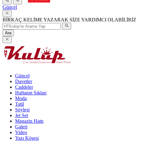
Güncel
BİRKAÇ KELİME YAZARAK SİZE YARDIMCI OLABİLİRİZ
Ara
Güncel
Davetler
Caddeler
Haftanın Şıkları
Moda
Tatil
Söyleşi
Jet Set
Magazin Hattı
Galeri
Video
Yazı Köşesi