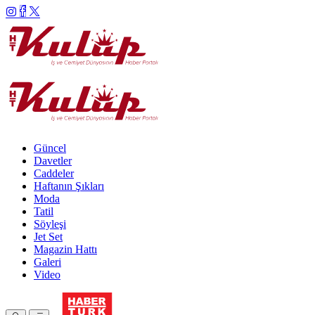
Güncel
Davetler
Caddeler
Haftanın Şıkları
Moda
Tatil
Söyleşi
Jet Set
Magazin Hattı
Galeri
Video