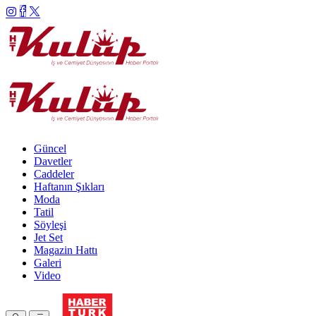
Güncel
Davetler
Caddeler
Haftanın Şıkları
Moda
Tatil
Söyleşi
Jet Set
Magazin Hattı
Galeri
Video