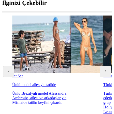
İlginizi Çekebilir
Jet Set
Jet Set
Ünlü model ailesiyle tatilde
Türkiy
Ünlü Brezilyalı model Alessandra
Türki
Ambrosio, ailesi ve arkadaşlarıyla
ederke
Miami'de tatilin keyfini çıkardı.
grup m
Hollyw
Leonar