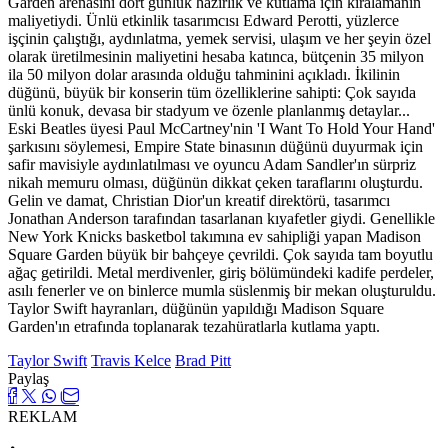
Garden arenasını dört günlük hazırlık ve kutlama için kiralamanın
maliyetiydi. Ünlü etkinlik tasarımcısı Edward Perotti, yüzlerce
işçinin çalıştığı, aydınlatma, yemek servisi, ulaşım ve her şeyin özel
olarak üretilmesinin maliyetini hesaba katınca, bütçenin 35 milyon
ila 50 milyon dolar arasında olduğu tahminini açıkladı. İkilinin
düğünü, büyük bir konserin tüm özelliklerine sahipti: Çok sayıda
ünlü konuk, devasa bir stadyum ve özenle planlanmış detaylar...
Eski Beatles üyesi Paul McCartney'nin 'I Want To Hold Your Hand'
şarkısını söylemesi, Empire State binasının düğünü duyurmak için
safir mavisiyle aydınlatılması ve oyuncu Adam Sandler'ın sürpriz
nikah memuru olması, düğünün dikkat çeken taraflarını oluşturdu.
Gelin ve damat, Christian Dior'un kreatif direktörü, tasarımcı
Jonathan Anderson tarafından tasarlanan kıyafetler giydi. Genellikle
New York Knicks basketbol takımına ev sahipliği yapan Madison
Square Garden büyük bir bahçeye çevrildi. Çok sayıda tam boyutlu
ağaç getirildi. Metal merdivenler, giriş bölümündeki kadife perdeler,
asılı fenerler ve on binlerce mumla süslenmiş bir mekan oluşturuldu.
Taylor Swift hayranları, düğünün yapıldığı Madison Square
Garden'ın etrafında toplanarak tezahüratlarla kutlama yaptı.
Taylor Swift
Travis Kelce
Brad Pitt
Paylaş
REKLAM