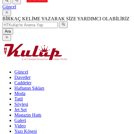
Güncel
BİRKAÇ KELİME YAZARAK SİZE YARDIMCI OLABİLİRİZ
Ara
Güncel
Davetler
Caddeler
Haftanın Şıkları
Moda
Tatil
Söyleşi
Jet Set
Magazin Hattı
Galeri
Video
Yazı Köşesi