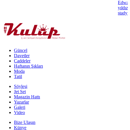
Edwar
yıldız
stadyu
Güncel
Davetler
Caddeler
Haftanın Şıkları
Moda
Tatil
Söyleşi
Jet Set
Magazin Hattı
Yazarlar
Galeri
Video
Bize Ulaşın
Künye