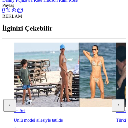
Danny Fujikawa
Kate Hudson
Rani Rose
Paylaş
REKLAM
İlginizi Çekebilir
Jet Set
Jet Set
Ünlü model ailesiyle tatilde
Türkiy