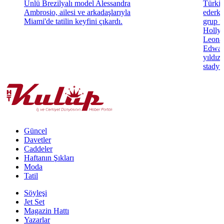
Ünlü Brezilyalı model Alessandra
Türki
Ambrosio, ailesi ve arkadaşlarıyla
ederke
Miami'de tatilin keyfini çıkardı.
grup m
Hollyw
Leonar
Edwar
yıldız
stadyu
Güncel
Davetler
Caddeler
Haftanın Şıkları
Moda
Tatil
Söyleşi
Jet Set
Magazin Hattı
Yazarlar