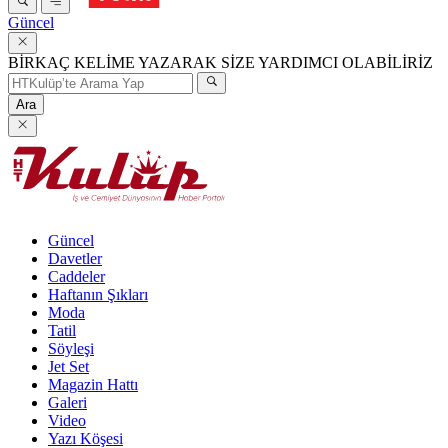
Güncel
BİRKAÇ KELİME YAZARAK SİZE YARDIMCI OLABİLİRİZ
Ara
Güncel
Davetler
Caddeler
Haftanın Şıkları
Moda
Tatil
Söyleşi
Jet Set
Magazin Hattı
Galeri
Video
Yazı Köşesi