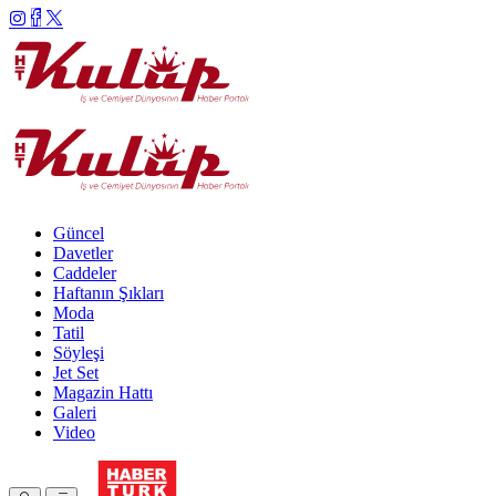
Güncel
Davetler
Caddeler
Haftanın Şıkları
Moda
Tatil
Söyleşi
Jet Set
Magazin Hattı
Galeri
Video