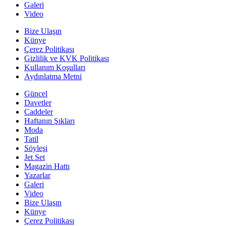
Galeri
Video
Bize Ulaşın
Künye
Çerez Politikası
Gizlilik ve KVK Politikası
Kullanım Koşulları
Aydınlatma Metni
Güncel
Davetler
Caddeler
Haftanın Şıkları
Moda
Tatil
Söyleşi
Jet Set
Magazin Hattı
Yazarlar
Galeri
Video
Bize Ulaşın
Künye
Çerez Politikası