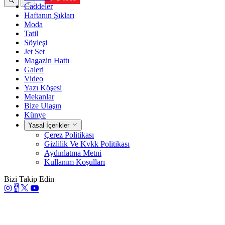
Caddeler
Haftanın Şıkları
Moda
Tatil
Söyleşi
Jet Set
Magazin Hattı
Galeri
Video
Yazı Köşesi
Mekanlar
Bize Ulaşın
Künye
Yasal İçerikler
Çerez Politikası
Gizlilik Ve Kvkk Politikası
Aydınlatma Metni
Kullanım Koşulları
Bizi Takip Edin