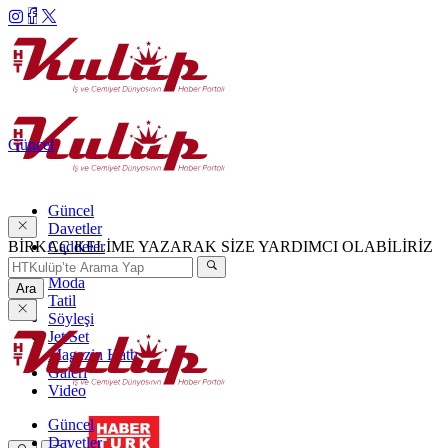
Güncel
Güncel
Davetler
BİRKAÇ KELİME YAZARAK SİZE YARDIMCI OLABİLİRİZ
Caddeler
Haftanın Şıkları
Moda
Ara
Tatil
Söyleşi
Jet Set
Magazin Hattı
Galeri
Video
Güncel
Davetler