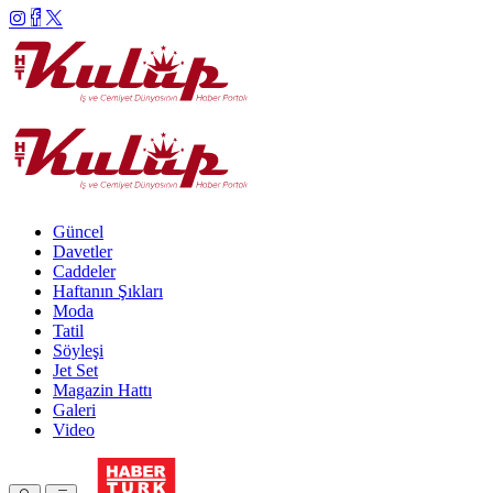
Güncel
Davetler
Caddeler
Haftanın Şıkları
Moda
Tatil
Söyleşi
Jet Set
Magazin Hattı
Galeri
Video