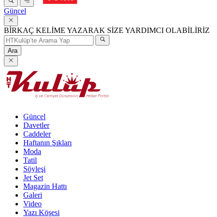
Güncel
BİRKAÇ KELİME YAZARAK SİZE YARDIMCI OLABİLİRİZ
Ara
Güncel
Davetler
Caddeler
Haftanın Şıkları
Moda
Tatil
Söyleşi
Jet Set
Magazin Hattı
Galeri
Video
Yazı Köşesi