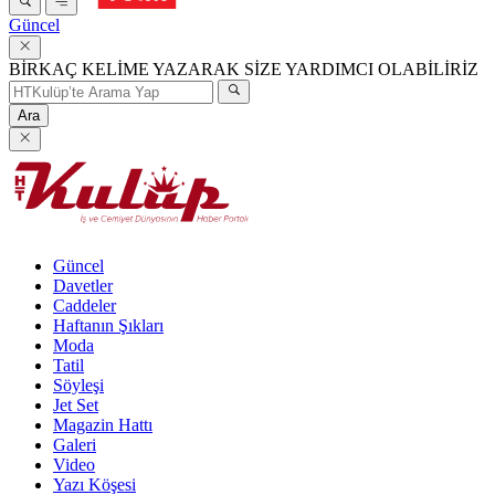
Güncel
BİRKAÇ KELİME YAZARAK SİZE YARDIMCI OLABİLİRİZ
Ara
Güncel
Davetler
Caddeler
Haftanın Şıkları
Moda
Tatil
Söyleşi
Jet Set
Magazin Hattı
Galeri
Video
Yazı Köşesi