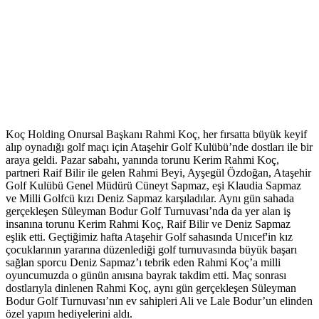
Koç Holding Onursal Başkanı Rahmi Koç, her fırsatta büyük keyif
alıp oynadığı golf maçı için Ataşehir Golf Kulübü’nde dostları ile bir
araya geldi. Pazar sabahı, yanında torunu Kerim Rahmi Koç,
partneri Raif Bilir ile gelen Rahmi Beyi, Ayşegül Özdoğan, Ataşehir
Golf Kulübü Genel Müdürü Cüneyt Sapmaz, eşi Klaudia Sapmaz
ve Milli Golfcü kızı Deniz Sapmaz karşıladılar. Aynı gün sahada
gerçekleşen Süleyman Bodur Golf Turnuvası’nda da yer alan iş
insanına torunu Kerim Rahmi Koç, Raif Bilir ve Deniz Sapmaz
eşlik etti. Geçtiğimiz hafta Ataşehir Golf sahasında Unıcef'in kız
çocuklarının yararına düzenlediği golf turnuvasında büyük başarı
sağlan sporcu Deniz Sapmaz’ı tebrik eden Rahmi Koç’a milli
oyuncumuzda o günün anısına bayrak takdim etti. Maç sonrası
dostlarıyla dinlenen Rahmi Koç, aynı gün gerçekleşen Süleyman
Bodur Golf Turnuvası’nın ev sahipleri Ali ve Lale Bodur’un elinden
özel yapım hediyelerini aldı.