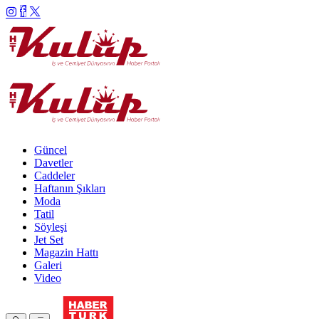
Güncel
Davetler
Caddeler
Haftanın Şıkları
Moda
Tatil
Söyleşi
Jet Set
Magazin Hattı
Galeri
Video