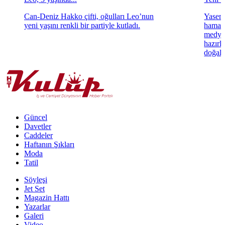
Can-Deniz Hakko çifti, oğulları Leo’nun
Yasemi
yeni yaşını renkli bir partiyle kutladı.
hamara
medya 
hazırl
doğal 
Güncel
Davetler
Caddeler
Haftanın Şıkları
Moda
Tatil
Söyleşi
Jet Set
Magazin Hattı
Yazarlar
Galeri
Video