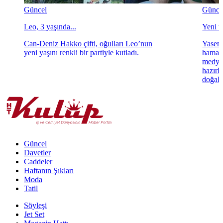
Güncel
Günce
Leo, 3 yaşında...
Yeni ta
Can-Deniz Hakko çifti, oğulları Leo’nun
Yasemi
yeni yaşını renkli bir partiyle kutladı.
hamara
medya 
hazırl
doğal 
Güncel
Davetler
Caddeler
Haftanın Şıkları
Moda
Tatil
Söyleşi
Jet Set