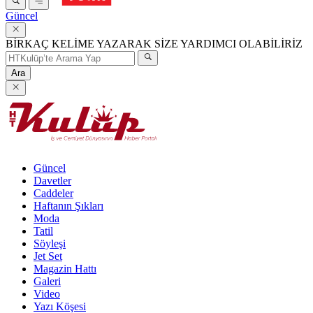
Güncel
BİRKAÇ KELİME YAZARAK SİZE YARDIMCI OLABİLİRİZ
Ara
Güncel
Davetler
Caddeler
Haftanın Şıkları
Moda
Tatil
Söyleşi
Jet Set
Magazin Hattı
Galeri
Video
Yazı Köşesi