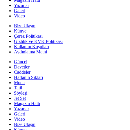
Magazin Hattı
Yazarlar
Galeri
Video
Bize Ulaşın
Künye
Çerez Politikası
Gizlilik ve KVK Politikası
Kullanım Koşulları
Aydınlatma Metni
Güncel
Davetler
Caddeler
Haftanın Şıkları
Moda
Tatil
Söyleşi
Jet Set
Magazin Hattı
Yazarlar
Galeri
Video
Bize Ulaşın
Künye