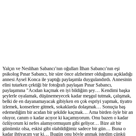
Yalçın ve Neslihan Sabancı’nın oğulları İlhan Sabancı’nın eşi
psikolog Pınar Sabancı, bir süre önce alzheimer olduğunu açıkladığı
annesi Aysel Konca ile yaptığı paylaşımla duygulandırdı.
Annesinin
elini tutarken çektiği bir fotoğrafı paylaşan Pınar Sabancı,
paylaşımın
a "Acıdan kaçmak en iyi bildiğim şey… Kendimi başka
şeylerle oyalamak, düşünemeyecek kadar meşgul tutmak, çalışmak,
belki de en dayanamayacak gibiyken en çok espriyi yapmak, tiyatro
izlemek, konserlere gitmek, sokaklarda dolaşmak… Sonuçta baş
edemediğim bir acıdan bir şekilde kaçmak… Ama birden öyle bir an
oluyor, canım o kadar acıyor ki kaçamıyorum. Onu bazen o kadar
özlüyorum ki nefes alamıyormuşum gibi geliyor… Bize ait bir
günümüz olsa, eskisi gibi olabildiğimiz sadece bir gün… Buna o
kadar ihtiyacım var ki… Bugün onu böyle anmak istedim çünkü