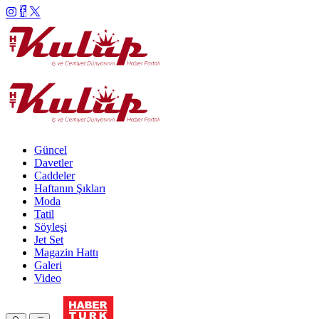
Güncel
Davetler
Caddeler
Haftanın Şıkları
Moda
Tatil
Söyleşi
Jet Set
Magazin Hattı
Galeri
Video