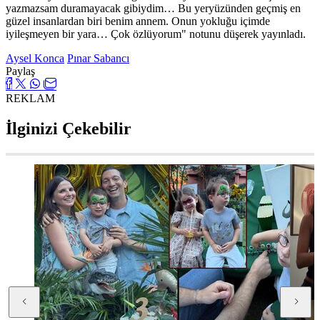
yazmazsam duramayacak gibiydim… Bu yeryüzünden geçmiş en
güzel insanlardan biri benim annem. Onun yokluğu içimde
iyileşmeyen bir yara… Çok özlüyorum" notunu düşerek yayınladı.
Aysel Konca
Pınar Sabancı
Paylaş
REKLAM
İlginizi Çekebilir