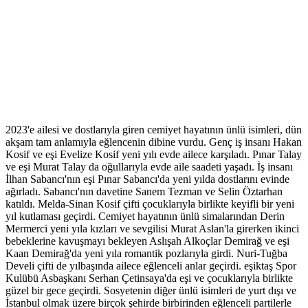
2023'e ailesi ve dostlarıyla giren cemiyet hayatının ünlü isimleri, dün
akşam tam anlamıyla eğlencenin dibine vurdu. Genç iş insanı Hakan
Kosif ve eşi Evelize Kosif yeni yılı evde ailece karşıladı. Pınar Talay
ve eşi Murat Talay da oğullarıyla evde aile saadeti yaşadı. İş insanı
İlhan Sabancı'nın eşi Pınar Sabancı'da yeni yılda dostlarını evinde
ağırladı. Sabancı'nın davetine Sanem Tezman ve Selin Öztarhan
katıldı. Melda-Sinan Kosif çifti çocuklarıyla birlikte keyifli bir yeni
yıl kutlaması geçirdi. Cemiyet hayatının ünlü simalarından Derin
Mermerci yeni yıla kızları ve sevgilisi Murat Aslan'la girerken ikinci
bebeklerine kavuşmayı bekleyen Aslışah Alkoçlar Demirağ ve eşi
Kaan Demirağ'da yeni yıla romantik pozlarıyla girdi. Nuri-Tuğba
Develi çifti de yılbaşında ailece eğlenceli anlar geçirdi. eşiktaş Spor
Kulübü Asbaşkanı Serhan Çetinsaya'da eşi ve çocuklarıyla birlikte
güzel bir gece geçirdi. Sosyetenin diğer ünlü isimleri de yurt dışı ve
İstanbul olmak üzere birçok şehirde birbirinden eğlenceli partilerle