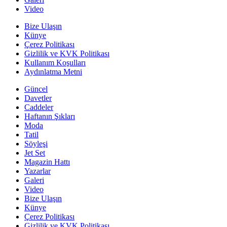
Video
Bize Ulaşın
Künye
Çerez Politikası
Gizlilik ve KVK Politikası
Kullanım Koşulları
Aydınlatma Metni
Güncel
Davetler
Caddeler
Haftanın Şıkları
Moda
Tatil
Söyleşi
Jet Set
Magazin Hattı
Yazarlar
Galeri
Video
Bize Ulaşın
Künye
Çerez Politikası
Gizlilik ve KVK Politikası