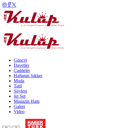
Güncel
Davetler
Caddeler
Haftanın Şıkları
Moda
Tatil
Söyleşi
Jet Set
Magazin Hattı
Galeri
Video