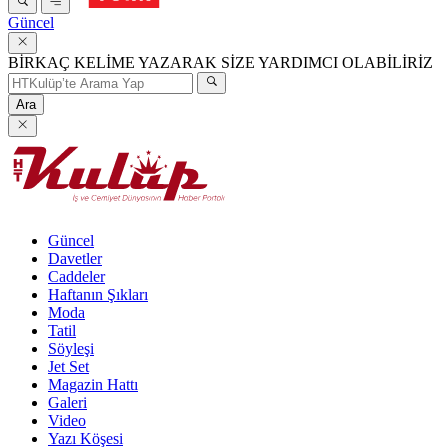
Güncel
BİRKAÇ KELİME YAZARAK SİZE YARDIMCI OLABİLİRİZ
Ara
Güncel
Davetler
Caddeler
Haftanın Şıkları
Moda
Tatil
Söyleşi
Jet Set
Magazin Hattı
Galeri
Video
Yazı Köşesi