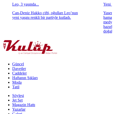
Leo, 3 yaşında...
Yeni ta
Can-Deniz Hakko çifti, oğulları Leo’nun
Yasemi
yeni yaşını renkli bir partiyle kutladı.
hamara
medya 
hazırl
doğal 
Güncel
Davetler
Caddeler
Haftanın Şıkları
Moda
Tatil
Söyleşi
Jet Set
Magazin Hattı
Yazarlar
Galeri