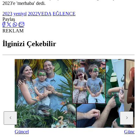
2023'e 'merhaba' dedi.
2023
yeniyıl
2022VEDA
EĞLENCE
Paylaş
REKLAM
İlginizi Çekebilir
Güncel
Günce