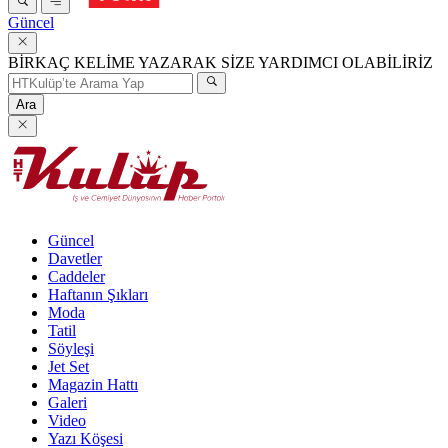
Güncel
BİRKAÇ KELİME YAZARAK SİZE YARDIMCI OLABİLİRİZ
Ara
Güncel
Davetler
Caddeler
Haftanın Şıkları
Moda
Tatil
Söyleşi
Jet Set
Magazin Hattı
Galeri
Video
Yazı Köşesi