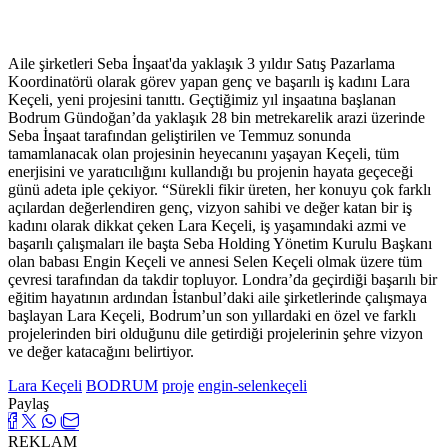
Aile şirketleri Seba İnşaat'da yaklaşık 3 yıldır Satış Pazarlama
Koordinatörü olarak görev yapan genç ve başarılı iş kadını Lara
Keçeli, yeni projesini tanıttı. Geçtiğimiz yıl inşaatına başlanan
Bodrum Gündoğan’da yaklaşık 28 bin metrekarelik arazi üzerinde
Seba İnşaat tarafından geliştirilen ve Temmuz sonunda
tamamlanacak olan projesinin heyecanını yaşayan Keçeli, tüm
enerjisini ve yaratıcılığını kullandığı bu projenin hayata geçeceği
günü adeta iple çekiyor. “Sürekli fikir üreten, her konuyu çok farklı
açılardan değerlendiren genç, vizyon sahibi ve değer katan bir iş
kadını olarak dikkat çeken Lara Keçeli, iş yaşamındaki azmi ve
başarılı çalışmaları ile başta Seba Holding Yönetim Kurulu Başkanı
olan babası Engin Keçeli ve annesi Selen Keçeli olmak üzere tüm
çevresi tarafından da takdir topluyor. Londra’da geçirdiği başarılı bir
eğitim hayatının ardından İstanbul’daki aile şirketlerinde çalışmaya
başlayan Lara Keçeli, Bodrum’un son yıllardaki en özel ve farklı
projelerinden biri olduğunu dile getirdiği projelerinin şehre vizyon
ve değer katacağını belirtiyor.
Lara Keçeli
BODRUM
proje
engin-selenkeçeli
Paylaş
REKLAM