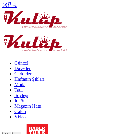
Güncel
Davetler
Caddeler
Haftanın Şıkları
Moda
Tatil
Söyleşi
Jet Set
Magazin Hattı
Galeri
Video