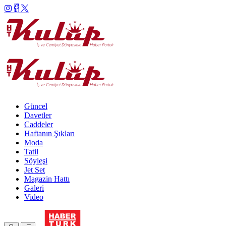
Güncel
Davetler
Caddeler
Haftanın Şıkları
Moda
Tatil
Söyleşi
Jet Set
Magazin Hattı
Galeri
Video