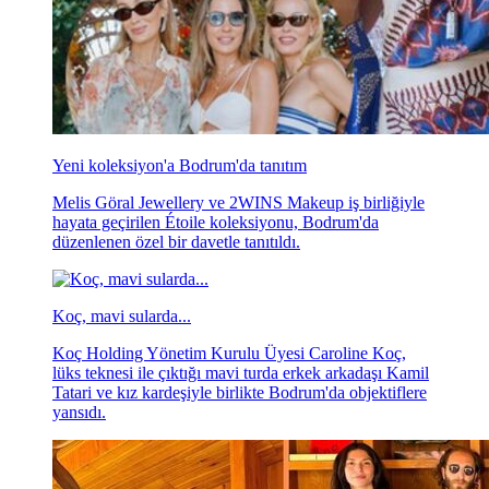
Yeni koleksiyon'a Bodrum'da tanıtım
Melis Göral Jewellery ve 2WINS Makeup iş birliğiyle
hayata geçirilen Étoile koleksiyonu, Bodrum'da
düzenlenen özel bir davetle tanıtıldı.
Koç, mavi sularda...
Koç Holding Yönetim Kurulu Üyesi Caroline Koç,
lüks teknesi ile çıktığı mavi turda erkek arkadaşı Kamil
Tatari ve kız kardeşiyle birlikte Bodrum'da objektiflere
yansıdı.