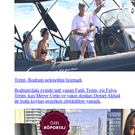
Terim, Bodrum geleneğini bozmadı
Bodrum'daki evinde tatil yapan Fatih Terim, eşi Fulya
Terim, kızı Merve Çetin ve yakın dostları Demet Akbağ
ile botla koyları gezerken objektiflere yansıdı.