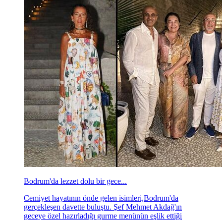
Bodrum'da lezzet dolu bir gece...
Cemiyet hayatının önde gelen isimleri,Bodrum'da
gerçekleşen davette buluştu. Şef Mehmet Akdağ'ın
geceye özel hazırladığı gurme menünün eşlik ettiği