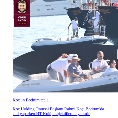
Koç'un Bodrum tatili...
Koç Holding Onursal Başkanı Rahmi Koç, Bodrum'da
tatil yaparken HT Kulüp objektiflerine yansıdı.