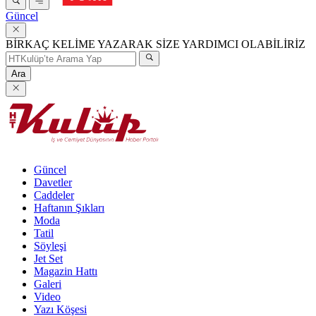
Güncel
BİRKAÇ KELİME YAZARAK SİZE YARDIMCI OLABİLİRİZ
Ara
Güncel
Davetler
Caddeler
Haftanın Şıkları
Moda
Tatil
Söyleşi
Jet Set
Magazin Hattı
Galeri
Video
Yazı Köşesi