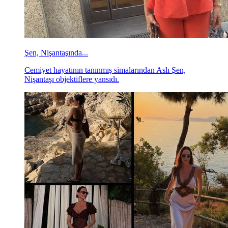
Şen, Nişantaşında...
Cemiyet hayatının tanınmış simalarından Aslı Şen,
Nişantaşı objektiflere yansıdı.