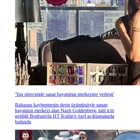
'Yas sürecimde sanat hayatımın merkezine yerleşti'
Babasını kaybetmenin derin üzüntüsüyle sanatı
hayatının merkezi alan Nazlı Goldenberg, tatil için
geldiği Bodrum'da HT Kulüp'e özel açıklamalarda
bulundu