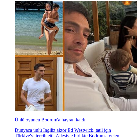
Ünlü oyuncu Bodrum'a hayran kaldı
Dünyaca ünlü İngiliz aktör Ed Westwick, tatil için
Türkiye'yi tercih etti. Ailesiyle birlikte Bodrum'a gelen