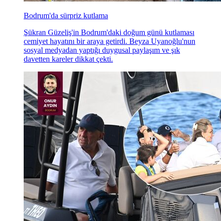
Bodrum'da sürpriz kutlama
Şükran Güzeliş'in Bodrum'daki doğum günü kutlaması
cemiyet hayatını bir araya getirdi. Beyza Uyanoğlu'nun
sosyal medyadan yaptığı duygusal paylaşım ve şık
davetten kareler dikkat çekti.