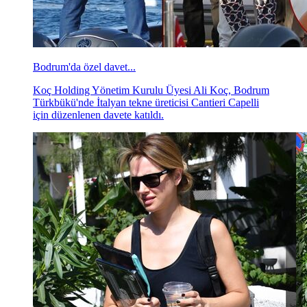
Bodrum'da özel davet...
Koç Holding Yönetim Kurulu Üyesi Ali Koç, Bodrum
Türkbükü'nde İtalyan tekne üreticisi Cantieri Capelli
için düzenlenen davete katıldı.