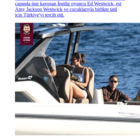
çapında üne kavuşan İngiliz oyuncu Ed Westwick, eşi
Amy Jackson Westwick ve çocuklarıyla birlikte tatil
için Türkiye'yi tercih etti.