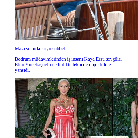
Mavi sularda koyu sohbet...
Bodrum müdavimlerinden iş insanı Kaya Ersu sevgilisi
Ebru Yücebaşoğlu ile birlikte teknede objektiflere
yansıdı.