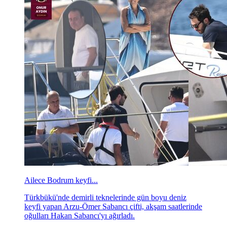
Ailece Bodrum keyfi...
Türkbükü'nde demirli teknelerinde gün boyu deniz
keyfi yapan Arzu-Ömer Sabancı çifti, akşam saatlerinde
oğulları Hakan Sabancı'yı ağırladı.