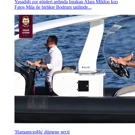
Yaşadığı zor günleri ardında bırakan Alara Mildon kızı
Fatoş Mila ile birlikte Bodrum tatilinde...
'Hamamcıoğlu' dümene geçti