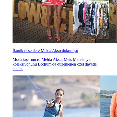
İkonik desenlere Melda Aksu dokunuşu
Moda tasarımcısı Melda Aksu, Mels Mare'in yeni
koleksiyonunu Bodrum'da düzenlenen özel davetle
tanıttı.