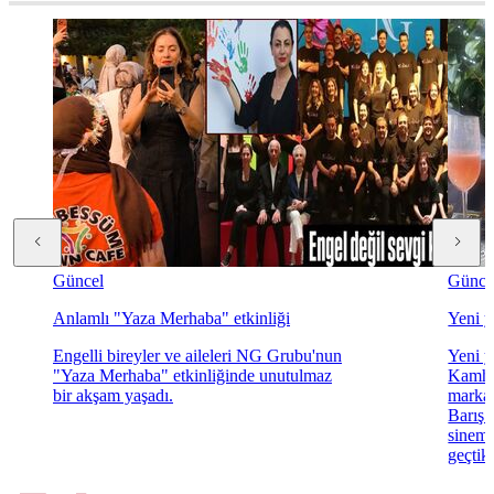
Güncel
Günce
Anlamlı "Yaza Merhaba" etkinliği
Yeni y
Engelli bireyler ve aileleri NG Grubu'nun
Yeni y
"Yaza Merhaba" etkinliğinde unutulmaz
Kamhi
bir akşam yaşadı.
markas
Barış F
sinema
geçtikl