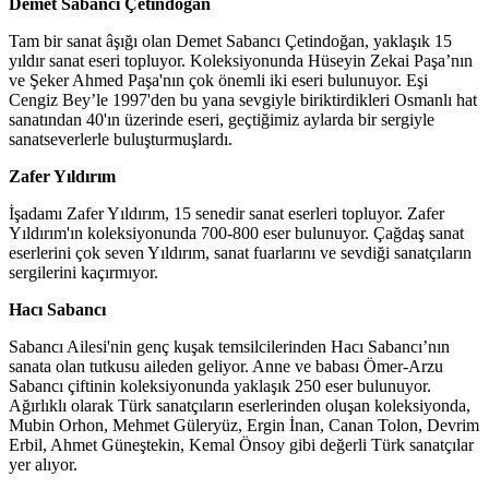
Demet Sabancı Çetindoğan
Tam bir sanat âşığı olan Demet Sabancı Çetindoğan, yaklaşık 15
yıldır sanat eseri topluyor. Koleksiyonunda Hüseyin Zekai Paşa’nın
ve Şeker Ahmed Paşa'nın çok önemli iki eseri bulunuyor. Eşi
Cengiz Bey’le 1997'den bu yana sevgiyle biriktirdikleri Osmanlı hat
sanatından 40'ın üzerinde eseri, geçtiğimiz aylarda bir sergiyle
sanatseverlerle buluşturmuşlardı.
Zafer Yıldırım
İşadamı Zafer Yıldırım, 15 senedir sanat eserleri topluyor. Zafer
Yıldırım'ın koleksiyonunda 700-800 eser bulunuyor. Çağdaş sanat
eserlerini çok seven Yıldırım, sanat fuarlarını ve sevdiği sanatçıların
sergilerini kaçırmıyor.
Hacı Sabancı
Sabancı Ailesi'nin genç kuşak temsilcilerinden Hacı Sabancı’nın
sanata olan tutkusu aileden geliyor. Anne ve babası Ömer-Arzu
Sabancı çiftinin koleksiyonunda yaklaşık 250 eser bulunuyor.
Ağırlıklı olarak Türk sanatçıların eserlerinden oluşan koleksiyonda,
Mubin Orhon, Mehmet Güleryüz, Ergin İnan, Canan Tolon, Devrim
Erbil, Ahmet Güneştekin, Kemal Önsoy gibi değerli Türk sanatçılar
yer alıyor.