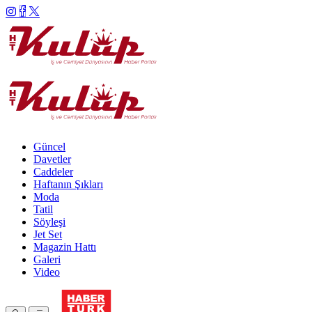
Güncel
Davetler
Caddeler
Haftanın Şıkları
Moda
Tatil
Söyleşi
Jet Set
Magazin Hattı
Galeri
Video