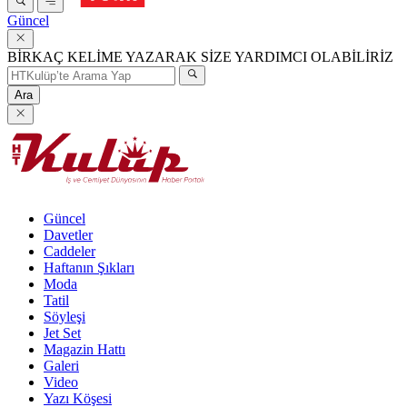
Güncel
BİRKAÇ KELİME YAZARAK SİZE YARDIMCI OLABİLİRİZ
Ara
Güncel
Davetler
Caddeler
Haftanın Şıkları
Moda
Tatil
Söyleşi
Jet Set
Magazin Hattı
Galeri
Video
Yazı Köşesi