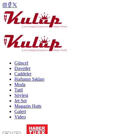
Güncel
Davetler
Caddeler
Haftanın Şıkları
Moda
Tatil
Söyleşi
Jet Set
Magazin Hattı
Galeri
Video