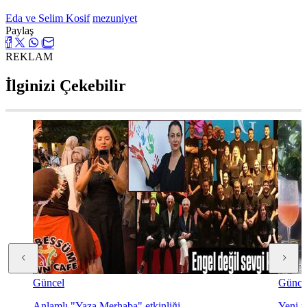
Eda ve Selim Kosif
mezuniyet
Paylaş
REKLAM
İlginizi Çekebilir
Güncel
Günce
Anlamlı "Yaza Merhaba" etkinliği
Yeni y