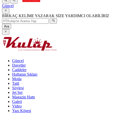
Güncel
BİRKAÇ KELİME YAZARAK SİZE YARDIMCI OLABİLİRİZ
Ara
Güncel
Davetler
Caddeler
Haftanın Şıkları
Moda
Tatil
Söyleşi
Jet Set
Magazin Hattı
Galeri
Video
Yazı Köşesi