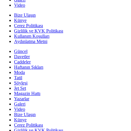
Video
Bize Ulaşın
Künye
Çerez Politikası
Gizlilik ve KVK Politikası
Kullanım Koşulları
Aydınlatma Metni
Güncel
Davetler
Caddeler
Haftanın Şıkları
Moda
Tatil
Söyleşi
Jet Set
Magazin Hattı
Yazarlar
Galeri
Video
Bize Ulaşın
Künye
Çerez Politikası
Gizlilik ve KVK Politikası