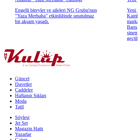
Engelli bireyler ve aileleri NG Grubu'nun
Yeni y
"Yaza Merhaba" etkinliğinde unutulmaz
Kamhi
bir akşam yaşadı.
markas
Barış F
sinema
geçtikl
Güncel
Davetler
Caddeler
Haftanın Şıkları
Moda
Tatil
Söyleşi
Jet Set
Magazin Hattı
Yazarlar
Galeri