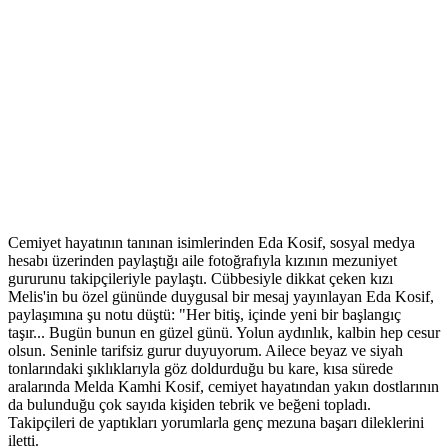
Cemiyet hayatının tanınan isimlerinden Eda Kosif, sosyal medya
hesabı üzerinden paylaştığı aile fotoğrafıyla kızının mezuniyet
gururunu takipçileriyle paylaştı. Cübbesiyle dikkat çeken kızı
Melis'in bu özel gününde duygusal bir mesaj yayınlayan Eda Kosif,
paylaşımına şu notu düştü: "Her bitiş, içinde yeni bir başlangıç
taşır... Bugün bunun en güzel günü. Yolun aydınlık, kalbin hep cesur
olsun. Seninle tarifsiz gurur duyuyorum. Ailece beyaz ve siyah
tonlarındaki şıklıklarıyla göz doldurduğu bu kare, kısa sürede
aralarında Melda Kamhi Kosif, cemiyet hayatından yakın dostlarının
da bulunduğu çok sayıda kişiden tebrik ve beğeni topladı.
Takipçileri de yaptıkları yorumlarla genç mezuna başarı dileklerini
iletti.