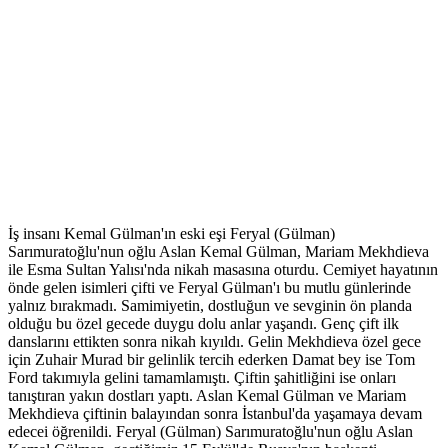
İş insanı Kemal Gülman'ın eski eşi Feryal (Gülman)
Sarımuratoğlu'nun oğlu Aslan Kemal Gülman, Mariam Mekhdieva
ile Esma Sultan Yalısı'nda nikah masasına oturdu. Cemiyet hayatının
önde gelen isimleri çifti ve Feryal Gülman'ı bu mutlu günlerinde
yalnız bırakmadı. Samimiyetin, dostluğun ve sevginin ön planda
olduğu bu özel gecede duygu dolu anlar yaşandı. Genç çift ilk
danslarını ettikten sonra nikah kıyıldı. Gelin Mekhdieva özel gece
için Zuhair Murad bir gelinlik tercih ederken Damat bey ise Tom
Ford takımıyla gelini tamamlamıştı. Çiftin şahitliğini ise onları
tanıştıran yakın dostları yaptı. Aslan Kemal Gülman ve Mariam
Mekhdieva çiftinin balayından sonra İstanbul'da yaşamaya devam
edecei öğrenildi. Feryal (Gülman) Sarımuratoğlu'nun oğlu Aslan