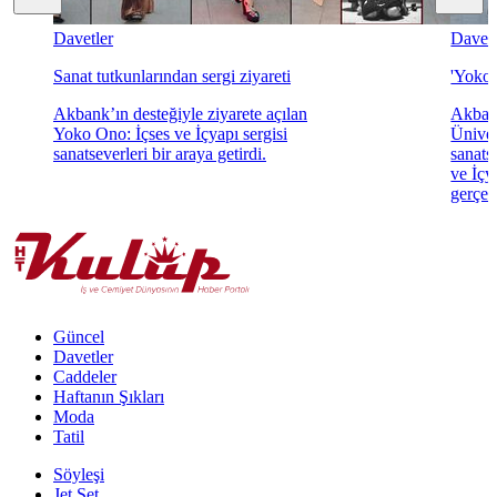
Davetler
Davetl
Sanat tutkunlarından sergi ziyareti
'Yoko 
Akbank’ın desteğiyle ziyarete açılan
Akbank
Yoko Ono: İçses ve İçyapı sergisi
Üniver
sanatseverleri bir araya getirdi.
sanats
ve İçya
gerçekl
Güncel
Davetler
Caddeler
Haftanın Şıkları
Moda
Tatil
Söyleşi
Jet Set