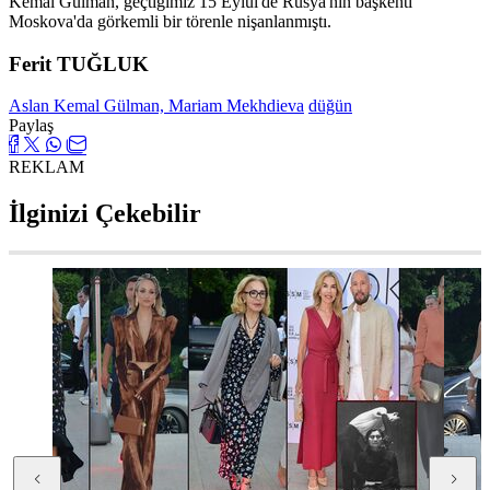
Kemal Gülman, geçtiğimiz 15 Eylül'de Rusya'nın başkenti
Moskova'da görkemli bir törenle nişanlanmıştı.
Ferit TUĞLUK
Aslan Kemal Gülman, Mariam Mekhdieva
düğün
Paylaş
REKLAM
İlginizi Çekebilir