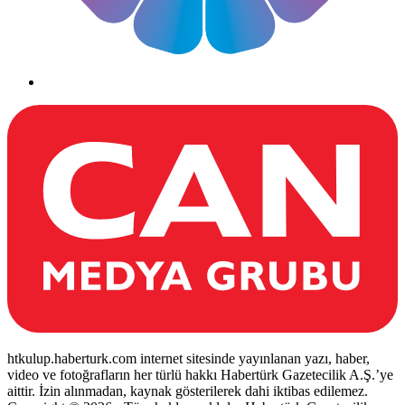
htkulup.haberturk.com internet sitesinde yayınlanan yazı, haber,
video ve fotoğrafların her türlü hakkı Habertürk Gazetecilik A.Ş.’ye
aittir. İzin alınmadan, kaynak gösterilerek dahi iktibas edilemez.