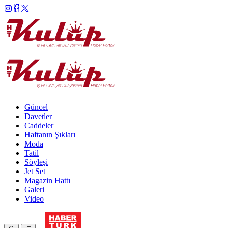
Güncel
Davetler
Caddeler
Haftanın Şıkları
Moda
Tatil
Söyleşi
Jet Set
Magazin Hattı
Galeri
Video