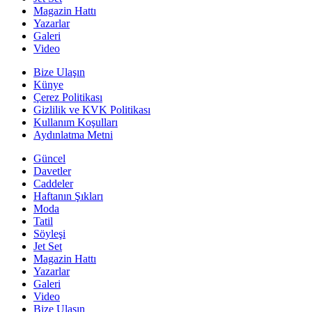
Magazin Hattı
Yazarlar
Galeri
Video
Bize Ulaşın
Künye
Çerez Politikası
Gizlilik ve KVK Politikası
Kullanım Koşulları
Aydınlatma Metni
Güncel
Davetler
Caddeler
Haftanın Şıkları
Moda
Tatil
Söyleşi
Jet Set
Magazin Hattı
Yazarlar
Galeri
Video
Bize Ulaşın