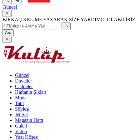
Güncel
BİRKAÇ KELİME YAZARAK SİZE YARDIMCI OLABİLİRİZ
Ara
Güncel
Davetler
Caddeler
Haftanın Şıkları
Moda
Tatil
Söyleşi
Jet Set
Magazin Hattı
Galeri
Video
Yazı Köşesi