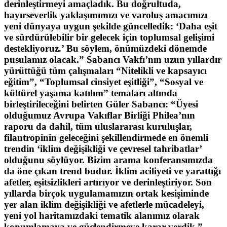
derinleştirmeyi amaçladık. Bu doğrultuda,
hayırseverlik yaklaşımımızı ve varoluş amacımızı
yeni dünyaya uygun şekilde güncelledik: ‘Daha eşit
ve sürdürülebilir bir gelecek için toplumsal gelişimi
destekliyoruz.’ Bu söylem, önümüzdeki dönemde
pusulamız olacak.” Sabancı Vakfı’nın uzun yıllardır
yürüttüğü tüm çalışmaları “Nitelikli ve kapsayıcı
eğitim”, “Toplumsal cinsiyet eşitliği”, “Sosyal ve
kültürel yaşama katılım” temaları altında
birleştirileceğini belirten Güler Sabancı: “Üyesi
olduğumuz Avrupa Vakıflar Birliği Philea’nın
raporu da dahil, tüm uluslararası kuruluşlar,
filantropinin geleceğini şekillendirmede en önemli
trendin ‘iklim değişikliği ve çevresel tahribatlar’
olduğunu söylüyor. Bizim arama konferansımızda
da öne çıkan trend budur. İklim aciliyeti ve yarattığı
afetler, eşitsizlikleri artırıyor ve derinleştiriyor. Son
yıllarda birçok uygulamamızın ortak kesişiminde
yer alan iklim değişikliği ve afetlerle mücadeleyi,
yeni yol haritamızdaki tematik alanımız olarak
konumlamaya ve güçlendirmeye karar verdik.”