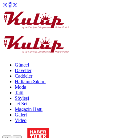
Güncel
Davetler
Caddeler
Haftanın Şıkları
Moda
Tatil
Söyleşi
Jet Set
Magazin Hattı
Galeri
Video