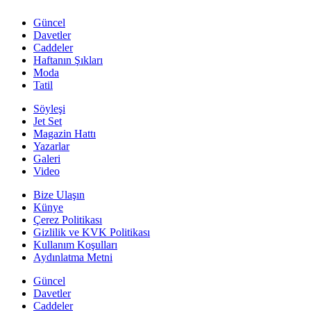
Güncel
Davetler
Caddeler
Haftanın Şıkları
Moda
Tatil
Söyleşi
Jet Set
Magazin Hattı
Yazarlar
Galeri
Video
Bize Ulaşın
Künye
Çerez Politikası
Gizlilik ve KVK Politikası
Kullanım Koşulları
Aydınlatma Metni
Güncel
Davetler
Caddeler