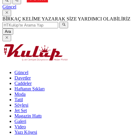
Güncel
BİRKAÇ KELİME YAZARAK SİZE YARDIMCI OLABİLİRİZ
Ara
Güncel
Davetler
Caddeler
Haftanın Şıkları
Moda
Tatil
Söyleşi
Jet Set
Magazin Hattı
Galeri
Video
Yazı Köşesi