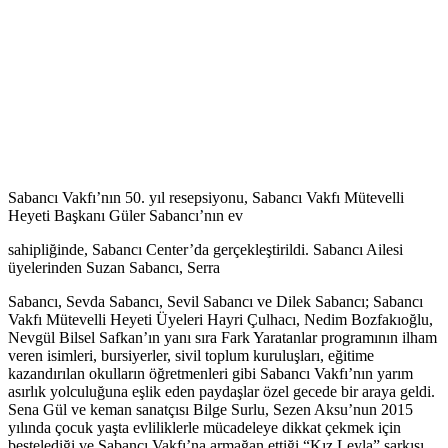
Sabancı Vakfı’nın 50. yıl resepsiyonu, Sabancı Vakfı Mütevelli
Heyeti Başkanı Güler Sabancı’nın ev
sahipliğinde, Sabancı Center’da gerçekleştirildi. Sabancı Ailesi
üyelerinden Suzan Sabancı, Serra
Sabancı, Sevda Sabancı, Sevil Sabancı ve Dilek Sabancı; Sabancı
Vakfı Mütevelli Heyeti Üyeleri Hayri Çulhacı, Nedim Bozfakıoğlu,
Nevgül Bilsel Safkan’ın yanı sıra Fark Yaratanlar programının ilham
veren isimleri, bursiyerler, sivil toplum kuruluşları, eğitime
kazandırılan okulların öğretmenleri gibi Sabancı Vakfı’nın yarım
asırlık yolculuğuna eşlik eden paydaşlar özel gecede bir araya geldi.
Sena Gül ve keman sanatçısı Bilge Surlu, Sezen Aksu’nun 2015
yılında çocuk yaşta evliliklerle mücadeleye dikkat çekmek için
bestelediği ve Sabancı Vakfı’na armağan ettiği “Kız Leyla” şarkısı