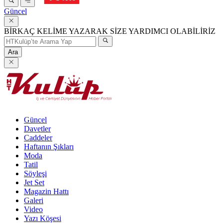
Güncel
BİRKAÇ KELİME YAZARAK SİZE YARDIMCI OLABİLİRİZ
Ara
Güncel
Davetler
Caddeler
Haftanın Şıkları
Moda
Tatil
Söyleşi
Jet Set
Magazin Hattı
Galeri
Video
Yazı Köşesi