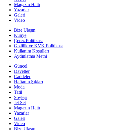
Magazin Hattı
Yazarlar
Galeri
Video
Bize Ulaşın
Künye
Çerez Politikası
Gizlilik ve KVK Politikası
Kullanım Koşulları
Aydınlatma Metni
Güncel
Davetler
Caddeler
Haftanın Şıkları
Moda
Tatil
Söyleşi
Jet Set
Magazin Hattı
Yazarlar
Galeri
Video
Bize Ulaşın