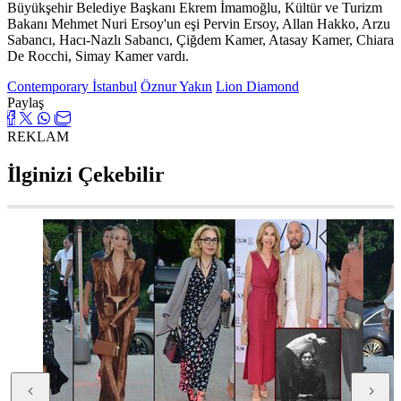
Büyükşehir Belediye Başkanı Ekrem İmamoğlu, Kültür ve Turizm
Bakanı Mehmet Nuri Ersoy'un eşi Pervin Ersoy, Allan Hakko, Arzu
Sabancı, Hacı-Nazlı Sabancı, Çiğdem Kamer, Atasay Kamer, Chiara
De Rocchi, Simay Kamer vardı.
Contemporary İstanbul
Öznur Yakın
Lion Diamond
Paylaş
REKLAM
İlginizi Çekebilir