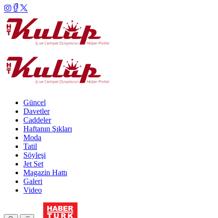
Güncel
Davetler
Caddeler
Haftanın Şıkları
Moda
Tatil
Söyleşi
Jet Set
Magazin Hattı
Galeri
Video