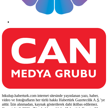
htkulup.haberturk.com internet sitesinde yayınlanan yazı, haber,
video ve fotoğrafların her türlü hakkı Habertürk Gazetecilik A.Ş.’ye
aittir. İzin alınmadan, kaynak gösterilerek dahi iktibas edilemez.