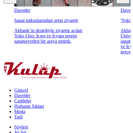
Davetler
Davetl
Sanat tutkunlarından sergi ziyareti
'Yoko 
Akbank’ın desteğiyle ziyarete açılan
Akbank
Yoko Ono: İçses ve İçyapı sergisi
Üniver
sanatseverleri bir araya getirdi.
sanats
ve İçya
gerçekl
Güncel
Davetler
Caddeler
Haftanın Şıkları
Moda
Tatil
Söyleşi
Jet Set