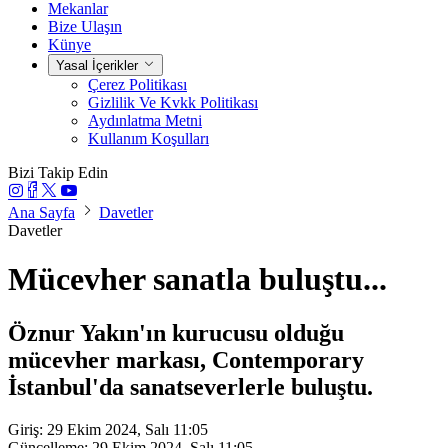
Mekanlar
Bize Ulaşın
Künye
Yasal İçerikler
Çerez Politikası
Gizlilik Ve Kvkk Politikası
Aydınlatma Metni
Kullanım Koşulları
Bizi Takip Edin
Ana Sayfa
Davetler
Davetler
Mücevher sanatla buluştu...
Öznur Yakın'ın kurucusu olduğu
mücevher markası, Contemporary
İstanbul'da sanatseverlerle buluştu.
Giriş: 29 Ekim 2024, Salı 11:05
Güncelleme: 29 Ekim 2024, Salı 11:05