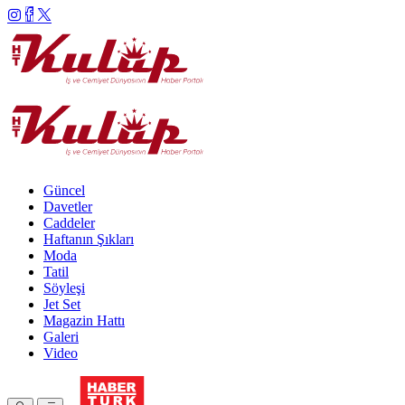
Güncel
Davetler
Caddeler
Haftanın Şıkları
Moda
Tatil
Söyleşi
Jet Set
Magazin Hattı
Galeri
Video