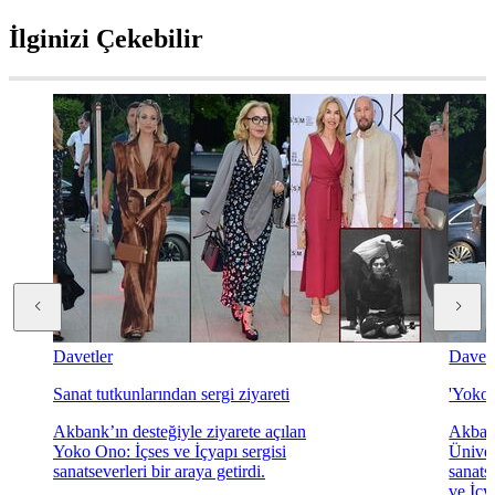
İlginizi Çekebilir
Davetler
Davetl
Sanat tutkunlarından sergi ziyareti
'Yoko 
Akbank’ın desteğiyle ziyarete açılan
Akbank
Yoko Ono: İçses ve İçyapı sergisi
Üniver
sanatseverleri bir araya getirdi.
sanats
ve İçya