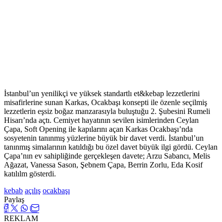
İstanbul’un yenilikçi ve yüksek standartlı et&kebap lezzetlerini
misafirlerine sunan Karkas, Ocakbaşı konsepti ile özenle seçilmiş
lezzetlerin eşsiz boğaz manzarasıyla buluştuğu 2. Şubesini Rumeli
Hisarı’nda açtı. Cemiyet hayatının sevilen isimlerinden Ceylan
Çapa, Soft Opening ile kapılarını açan Karkas Ocakbaşı’nda
sosyetenin tanınmış yüzlerine büyük bir davet verdi. İstanbul’un
tanınmış simalarının katıldığı bu özel davet büyük ilgi gördü. Ceylan
Çapa’nın ev sahipliğinde gerçekleşen davete; Arzu Sabancı, Melis
Ağazat, Vanessa Sason, Şebnem Çapa, Berrin Zorlu, Eda Kosif
katılılm gösterdi.
kebab
açılış
ocakbaşı
Paylaş
REKLAM