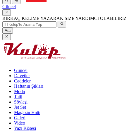
Güncel
BİRKAÇ KELİME YAZARAK SİZE YARDIMCI OLABİLİRİZ
Ara
Güncel
Davetler
Caddeler
Haftanın Şıkları
Moda
Tatil
Söyleşi
Jet Set
Magazin Hattı
Galeri
Video
Yazı Köşesi