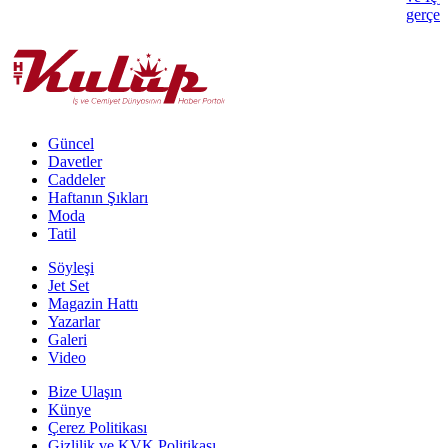
gerçekl
Güncel
Davetler
Caddeler
Haftanın Şıkları
Moda
Tatil
Söyleşi
Jet Set
Magazin Hattı
Yazarlar
Galeri
Video
Bize Ulaşın
Künye
Çerez Politikası
Gizlilik ve KVK Politikası