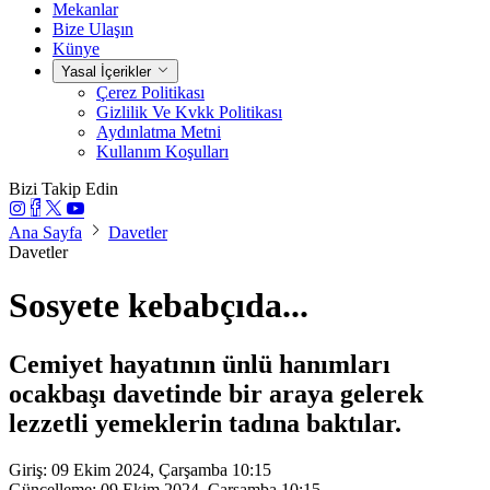
Mekanlar
Bize Ulaşın
Künye
Yasal İçerikler
Çerez Politikası
Gizlilik Ve Kvkk Politikası
Aydınlatma Metni
Kullanım Koşulları
Bizi Takip Edin
Ana Sayfa
Davetler
Davetler
Sosyete kebabçıda...
Cemiyet hayatının ünlü hanımları
ocakbaşı davetinde bir araya gelerek
lezzetli yemeklerin tadına baktılar.
Giriş: 09 Ekim 2024, Çarşamba 10:15
Güncelleme: 09 Ekim 2024, Çarşamba 10:15