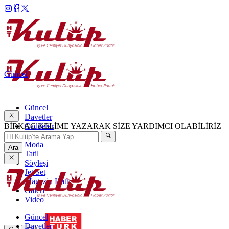
Güncel
Güncel
Davetler
BİRKAÇ KELİME YAZARAK SİZE YARDIMCI OLABİLİRİZ
Caddeler
Haftanın Şıkları
Moda
Ara
Tatil
Söyleşi
Jet Set
Magazin Hattı
Galeri
Video
Güncel
Davetler