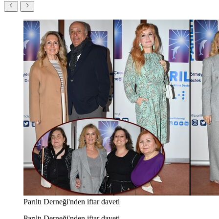
Parıltı Derneği'nden iftar daveti
Parıltı Derneği'nden iftar daveti