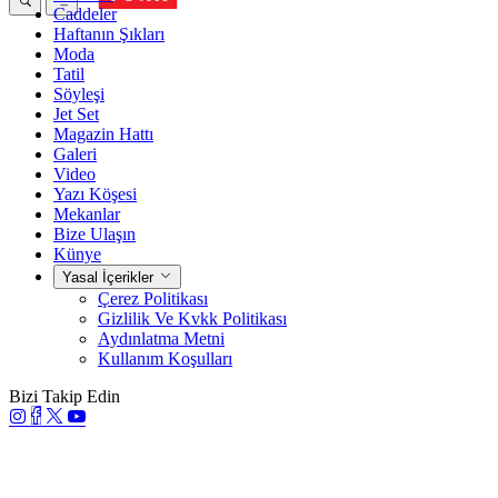
Caddeler
Haftanın Şıkları
Moda
Tatil
Söyleşi
Jet Set
Magazin Hattı
Galeri
Video
Yazı Köşesi
Mekanlar
Bize Ulaşın
Künye
Yasal İçerikler
Çerez Politikası
Gizlilik Ve Kvkk Politikası
Aydınlatma Metni
Kullanım Koşulları
Bizi Takip Edin