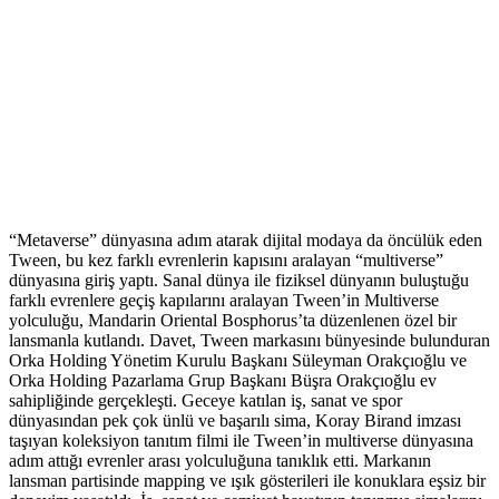
“Metaverse” dünyasına adım atarak dijital modaya da öncülük eden
Tween, bu kez farklı evrenlerin kapısını aralayan “multiverse”
dünyasına giriş yaptı. Sanal dünya ile fiziksel dünyanın buluştuğu
farklı evrenlere geçiş kapılarını aralayan Tween’in Multiverse
yolculuğu, Mandarin Oriental Bosphorus’ta düzenlenen özel bir
lansmanla kutlandı. Davet, Tween markasını bünyesinde bulunduran
Orka Holding Yönetim Kurulu Başkanı Süleyman Orakçıoğlu ve
Orka Holding Pazarlama Grup Başkanı Büşra Orakçıoğlu ev
sahipliğinde gerçekleşti. Geceye katılan iş, sanat ve spor
dünyasından pek çok ünlü ve başarılı sima, Koray Birand imzası
taşıyan koleksiyon tanıtım filmi ile Tween’in multiverse dünyasına
adım attığı evrenler arası yolculuğuna tanıklık etti. Markanın
lansman partisinde mapping ve ışık gösterileri ile konuklara eşsiz bir