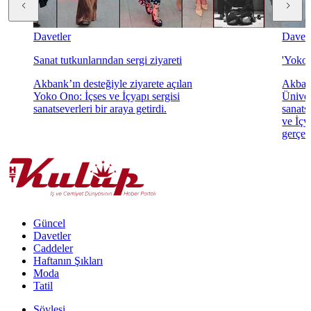
Davetler
Davetl
Sanat tutkunlarından sergi ziyareti
'Yoko 
Akbank’ın desteğiyle ziyarete açılan
Akbank
Yoko Ono: İçses ve İçyapı sergisi
Üniver
sanatseverleri bir araya getirdi.
sanats
ve İçya
gerçekl
Güncel
Davetler
Caddeler
Haftanın Şıkları
Moda
Tatil
Söyleşi