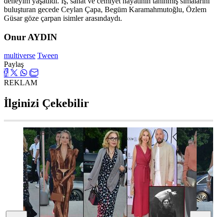
deneyim yaşatıldı. İş, sanat ve cemiyet hayatının tanınmış simalarını
buluşturan gecede Ceylan Çapa, Begüm Karamahmutoğlu, Özlem
Güsar göze çarpan isimler arasındaydı.
Onur AYDIN
multiverse
Tween
Paylaş
REKLAM
İlginizi Çekebilir