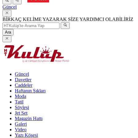
Güncel
BİRKAÇ KELİME YAZARAK SİZE YARDIMCI OLABİLİRİZ
Ara
Güncel
Davetler
Caddeler
Haftanın Şıkları
Moda
Tatil
Söyleşi
Jet Set
Magazin Hattı
Galeri
Video
Yazı Köşesi