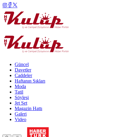
Güncel
Davetler
Caddeler
Haftanın Şıkları
Moda
Tatil
Söyleşi
Jet Set
Magazin Hattı
Galeri
Video