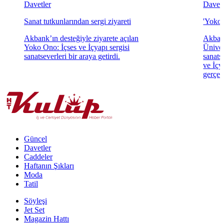
Davetler
Davetl
Sanat tutkunlarından sergi ziyareti
'Yoko 
Akbank’ın desteğiyle ziyarete açılan
Akbank
Yoko Ono: İçses ve İçyapı sergisi
Üniver
sanatseverleri bir araya getirdi.
sanats
ve İçya
gerçekl
Güncel
Davetler
Caddeler
Haftanın Şıkları
Moda
Tatil
Söyleşi
Jet Set
Magazin Hattı