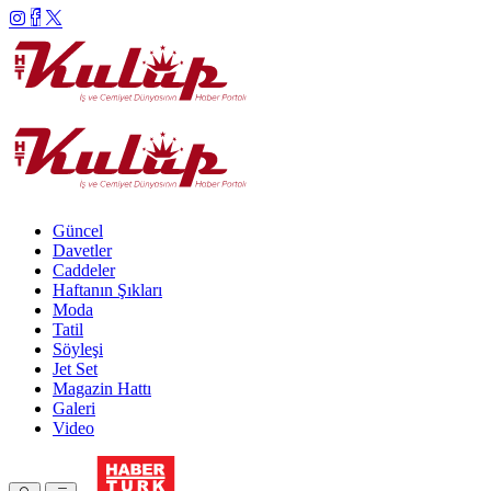
Güncel
Davetler
Caddeler
Haftanın Şıkları
Moda
Tatil
Söyleşi
Jet Set
Magazin Hattı
Galeri
Video