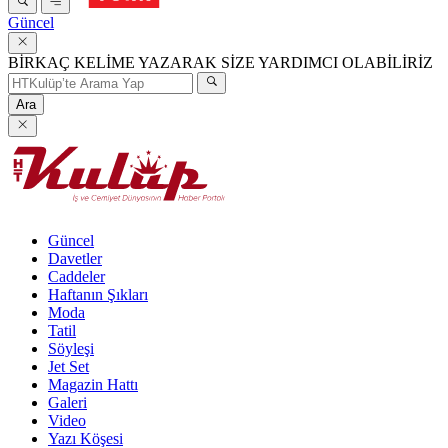
Güncel
BİRKAÇ KELİME YAZARAK SİZE YARDIMCI OLABİLİRİZ
Ara
Güncel
Davetler
Caddeler
Haftanın Şıkları
Moda
Tatil
Söyleşi
Jet Set
Magazin Hattı
Galeri
Video
Yazı Köşesi