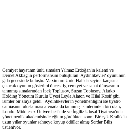
Cemiyet hayatının ünlü simaları Yılmaz Erdoğan'ın kalemi ve
Demet Akbağ'ın performansını buluşturan 'Aydınlıkevler' oyununun
gala gecesinde buluştu. Maximum Uniq Hall'da seyirci karşısına
çıkacak oyunun gösterimi öncesi iş, cemiyet ve sanat dünyasının
tanınmış simalarından İpek Toplusoy, Suzan Toplusoy, Alarko
Holding Yönetim Kurulu Üyesi Leyla Alaton ve Hilal Kosif gibi
isimler bir araya geldi. 'Aydınlıkevler'in yönetmenliğini ise tiyatro
camiasının uluslararası arenada da tanınmış isimlerinden biri olan;
Londra Middlesex Üniversitesi'nde ve İngiliz Ulusal Tiyatrosu'nda
yönetmenlik akademisinde eğitim gördükten sonra Birleşik Krallık'ta
uzun yıllar oyunlar sahneye koyup ödüller almış Serdar Biliş
üstleniyor.