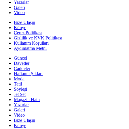
Yazarlar
Galeri
Video
Bize Ulaşın
Künye
Çerez Politikası
Gizlilik ve KVK Politikası
Kullanım Koşulları
Aydınlatma Metni
Güncel
Davetler
Caddeler
Haftanın Şıkları
Moda
Tatil
Söyleşi
Jet Set
Magazin Hattı
Yazarlar
Galeri
Video
Bize Ulaşın
Künye