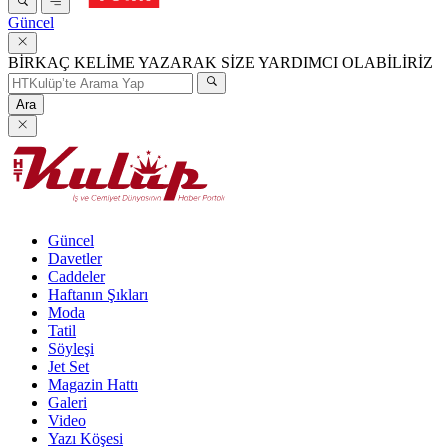
Güncel
BİRKAÇ KELİME YAZARAK SİZE YARDIMCI OLABİLİRİZ
Ara
Güncel
Davetler
Caddeler
Haftanın Şıkları
Moda
Tatil
Söyleşi
Jet Set
Magazin Hattı
Galeri
Video
Yazı Köşesi