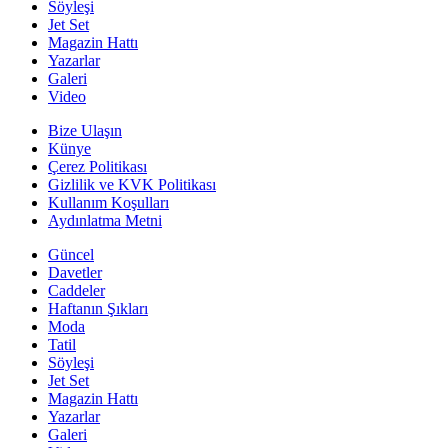
Söyleşi
Jet Set
Magazin Hattı
Yazarlar
Galeri
Video
Bize Ulaşın
Künye
Çerez Politikası
Gizlilik ve KVK Politikası
Kullanım Koşulları
Aydınlatma Metni
Güncel
Davetler
Caddeler
Haftanın Şıkları
Moda
Tatil
Söyleşi
Jet Set
Magazin Hattı
Yazarlar
Galeri