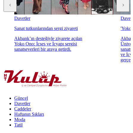
Davetler
Davetl
Sanat tutkunlarından sergi ziyareti
'Yoko 
Akbank’ın desteğiyle ziyarete açılan
Akbank
Yoko Ono: İçses ve İçyapı sergisi
Üniver
sanatseverleri bir araya getirdi.
sanats
ve İçya
gerçekl
Güncel
Davetler
Caddeler
Haftanın Şıkları
Moda
Tatil