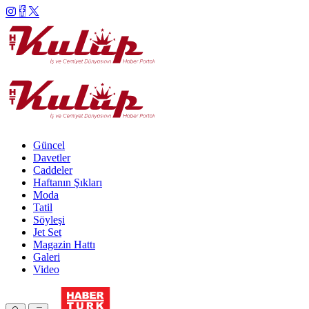
Güncel
Davetler
Caddeler
Haftanın Şıkları
Moda
Tatil
Söyleşi
Jet Set
Magazin Hattı
Galeri
Video