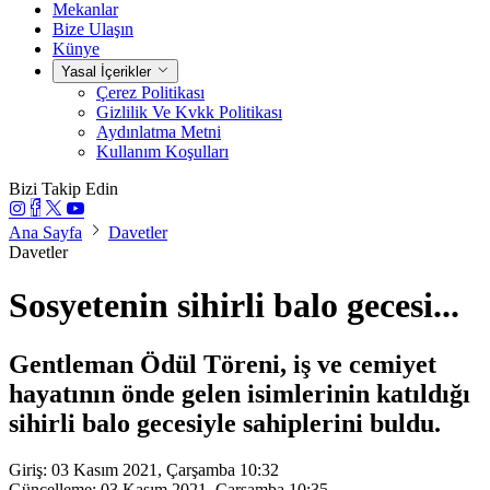
Mekanlar
Bize Ulaşın
Künye
Yasal İçerikler
Çerez Politikası
Gizlilik Ve Kvkk Politikası
Aydınlatma Metni
Kullanım Koşulları
Bizi Takip Edin
Ana Sayfa
Davetler
Davetler
Sosyetenin sihirli balo gecesi...
Gentleman Ödül Töreni, iş ve cemiyet
hayatının önde gelen isimlerinin katıldığı
sihirli balo gecesiyle sahiplerini buldu.
Giriş: 03 Kasım 2021, Çarşamba 10:32
Güncelleme: 03 Kasım 2021, Çarşamba 10:35