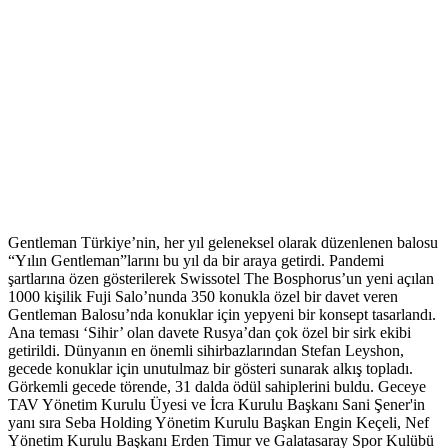
Gentleman Türkiye’nin, her yıl geleneksel olarak düzenlenen balosu
“Yılın Gentleman”larını bu yıl da bir araya getirdi. Pandemi
şartlarına özen gösterilerek Swissotel The Bosphorus’un yeni açılan
1000 kişilik Fuji Salo’nunda 350 konukla özel bir davet veren
Gentleman Balosu’nda konuklar için yepyeni bir konsept tasarlandı.
Ana teması ‘Sihir’ olan davete Rusya’dan çok özel bir sirk ekibi
getirildi. Dünyanın en önemli sihirbazlarından Stefan Leyshon,
gecede konuklar için unutulmaz bir gösteri sunarak alkış topladı.
Görkemli gecede törende, 31 dalda ödül sahiplerini buldu. Geceye
TAV Yönetim Kurulu Üyesi ve İcra Kurulu Başkanı Sani Şener'in
yanı sıra Seba Holding Yönetim Kurulu Başkan Engin Keçeli, Nef
Yönetim Kurulu Başkanı Erden Timur ve Galatasaray Spor Kulübü