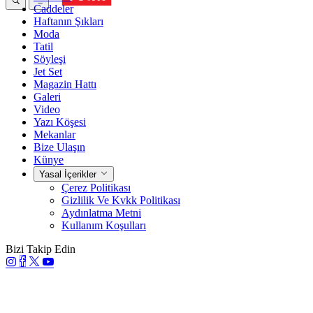
Caddeler
Haftanın Şıkları
Moda
Tatil
Söyleşi
Jet Set
Magazin Hattı
Galeri
Video
Yazı Köşesi
Mekanlar
Bize Ulaşın
Künye
Yasal İçerikler
Çerez Politikası
Gizlilik Ve Kvkk Politikası
Aydınlatma Metni
Kullanım Koşulları
Bizi Takip Edin