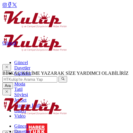
Güncel
Güncel
Davetler
BİRKAÇ KELİME YAZARAK SİZE YARDIMCI OLABİLİRİZ
Caddeler
Haftanın Şıkları
Moda
Ara
Tatil
Söyleşi
Jet Set
Magazin Hattı
Galeri
Video
Güncel
Davetler