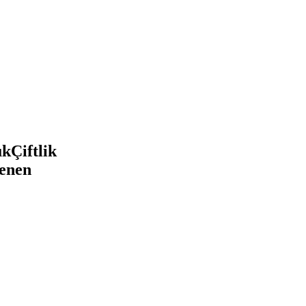
kÇiftlik
lenen