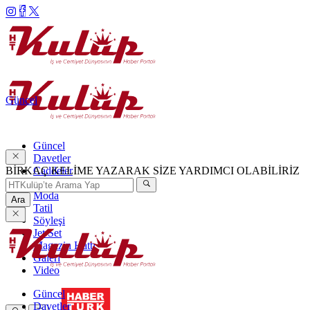
Güncel
Güncel
Davetler
BİRKAÇ KELİME YAZARAK SİZE YARDIMCI OLABİLİRİZ
Caddeler
Haftanın Şıkları
Moda
Ara
Tatil
Söyleşi
Jet Set
Magazin Hattı
Galeri
Video
Güncel
Davetler