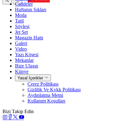
Caddeler
Haftanın Şıkları
Moda
Tatil
Söyleşi
Jet Set
Magazin Hattı
Galeri
Video
Yazı Köşesi
Mekanlar
Bize Ulaşın
Künye
Yasal İçerikler
Çerez Politikası
Gizlilik Ve Kvkk Politikası
Aydınlatma Metni
Kullanım Koşulları
Bizi Takip Edin