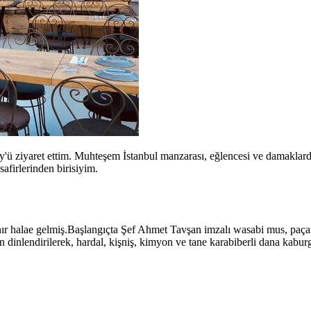
'ü ziyaret ettim. Muhteşem İstanbul manzarası, eğlencesi ve damaklard
afirlerinden birisiyim.
ınır halae gelmiş.Başlangıçta Şef Ahmet Tavşan imzalı wasabi mus, paçan
n dinlendirilerek, hardal, kişniş, kimyon ve tane karabiberli dana kabur