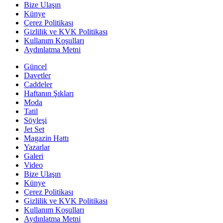
Bize Ulaşın
Künye
Çerez Politikası
Gizlilik ve KVK Politikası
Kullanım Koşulları
Aydınlatma Metni
Güncel
Davetler
Caddeler
Haftanın Şıkları
Moda
Tatil
Söyleşi
Jet Set
Magazin Hattı
Yazarlar
Galeri
Video
Bize Ulaşın
Künye
Çerez Politikası
Gizlilik ve KVK Politikası
Kullanım Koşulları
Aydınlatma Metni