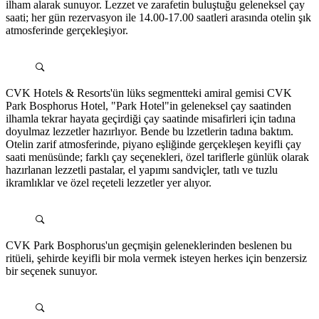
ilham alarak sunuyor. Lezzet ve zarafetin buluştuğu geleneksel çay
saati; her gün rezervasyon ile 14.00-17.00 saatleri arasında otelin şık
atmosferinde gerçekleşiyor.
CVK Hotels & Resorts'ün lüks segmentteki amiral gemisi CVK
Park Bosphorus Hotel, "Park Hotel"in geleneksel çay saatinden
ilhamla tekrar hayata geçirdiği çay saatinde misafirleri için tadına
doyulmaz lezzetler hazırlıyor. Bende bu lzzetlerin tadına baktım.
Otelin zarif atmosferinde, piyano eşliğinde gerçekleşen keyifli çay
saati menüsünde; farklı çay seçenekleri, özel tariflerle günlük olarak
hazırlanan lezzetli pastalar, el yapımı sandviçler, tatlı ve tuzlu
ikramlıklar ve özel reçeteli lezzetler yer alıyor.
CVK Park Bosphorus'un geçmişin geleneklerinden beslenen bu
ritüeli, şehirde keyifli bir mola vermek isteyen herkes için benzersiz
bir seçenek sunuyor.