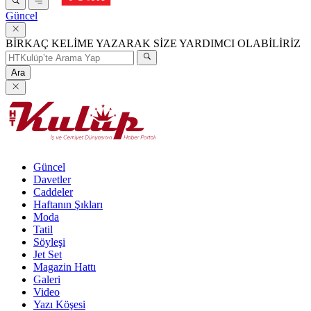
Güncel
BİRKAÇ KELİME YAZARAK SİZE YARDIMCI OLABİLİRİZ
Ara
Güncel
Davetler
Caddeler
Haftanın Şıkları
Moda
Tatil
Söyleşi
Jet Set
Magazin Hattı
Galeri
Video
Yazı Köşesi