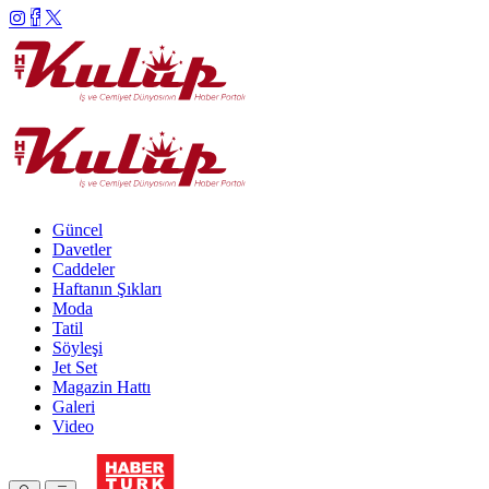
Güncel
Davetler
Caddeler
Haftanın Şıkları
Moda
Tatil
Söyleşi
Jet Set
Magazin Hattı
Galeri
Video