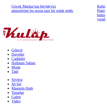
Göcek Marina’nın büyüleyici
Rafine
atmosferine bu sezon taze bir soluk geldi.
Plates"
buluşt
yenide
Güncel
Davetler
Caddeler
Haftanın Şıkları
Moda
Tatil
Söyleşi
Jet Set
Magazin Hattı
Yazarlar
Galeri
Video