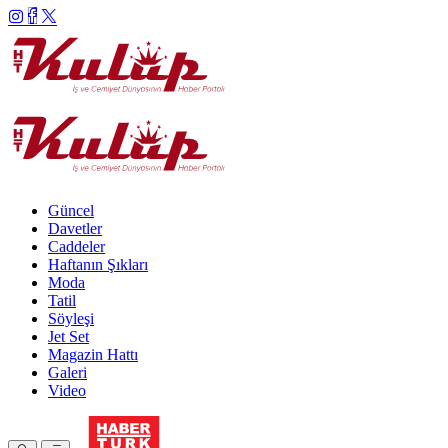
Güncel
Davetler
Caddeler
Haftanın Şıkları
Moda
Tatil
Söyleşi
Jet Set
Magazin Hattı
Galeri
Video