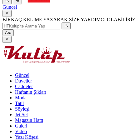
Güncel
BİRKAÇ KELİME YAZARAK SİZE YARDIMCI OLABİLİRİZ
Ara
Güncel
Davetler
Caddeler
Haftanın Şıkları
Moda
Tatil
Söyleşi
Jet Set
Magazin Hattı
Galeri
Video
Yazı Köşesi