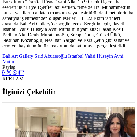
Bursalı’nın “Esmâ-i Hüsnâ” yani Allah’ın 99 ismini içeren hat
eserleri ile “Hilye-i Şerîfe” adı verilen, temelde Hz. Muhammed’in
kutsal vasıflarını anlatan manzum veya nesir türündeki metinlerin hat
sanatıyla işlenmesinden oluşan eserleri, 11 - 22 Ekim tarihleri
arasında Bali Art Gallery’de sergilenecek. Serginin açılış daveti
İstanbul Valisi Hüseyin Avni Mutlu’nun yanı sıra; Hasan Kosif,
Perihan Akı, Deniz Murathanoğlu, Serap Tibuk, Gülsel Ülkü,
Neslihan Kozanoğlu, Neslihan Yargıcı ve Ezra Çetin gibi sanat ve
cemiyet hayatının ünlü simalarının da katılımıyla gerçekleştirildi.
Bali Art Gallery
Said Abuzeroğlu
İstanbul Valisi Hüseyin Avni
Mutlu
Paylaş
REKLAM
İlginizi Çekebilir